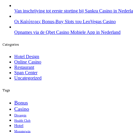
Van inschrijving tot eerste storting bij Sankra Casino in Nederl
Οι Καλύτερες Bonus-Buy Slots του LeoVegas Casino
Opnames via de Qbet Casino Mobiele App in Nederland
Categories
Hotel Design
Online Casino
Restaurant
Span Center
Uncategorized
Tags
Bonus
Casino
Divaspin
Health Club
Hotel
Monsterwin