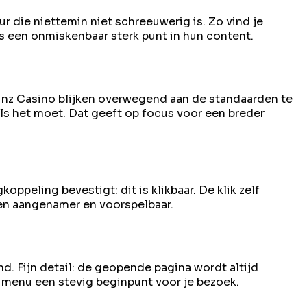
r die niettemin niet schreeuwerig is. Zo vind je
s een onmiskenbaar sterk punt in hun content.
inz Casino blijken overwegend aan de standaarden te
ls het moet. Dat geeft op focus voor een breder
koppeling bevestigt: dit is klikbaar. De klik zelf
eren aangenamer en voorspelbaar.
d. Fijn detail: de geopende pagina wordt altijd
 menu een stevig beginpunt voor je bezoek.