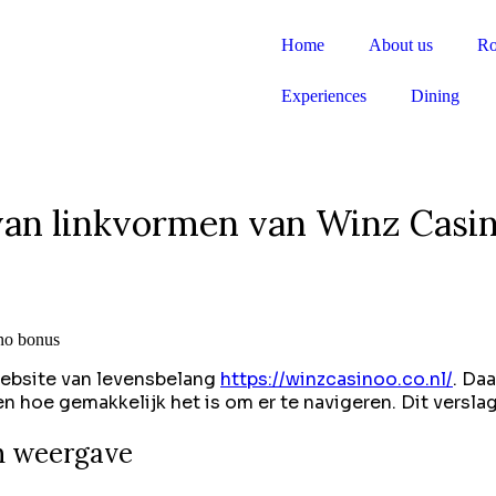
Home
About us
R
Experiences
Dining
van linkvormen van Winz Casi
website van levensbelang
https://winzcasinoo.co.nl/
. Da
hoe gemakkelijk het is om er te navigeren. Dit verslag
on weergave