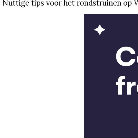
Nuttige tips voor het rondstruinen op 