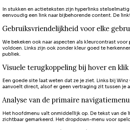
In stukken en actieteksten zijn hyperlinks stelselmati
eenvoudig een link naar bijbehorende content. De link
Gebruiksvriendelijkheid voor elke gebru
We bekeken ook naar aspecten als kleurcontrast voor
voldoen. Links zijn ook zonder kleur goed te herkenne
publiek.
Visuele terugkoppeling bij hover en klik
Een goede site laat weten dat ze je ziet. Links bij Winz 
aanvoelt direct, alsof er geen vertraging zit tussen j
Analyse van de primaire navigatiemenu
Het hoofdmenu valt onmiddellijk op. De tekst van de l
zichtbaar gemarkeerd. Het dropdown-menu voor spelca