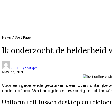
News / Post Page
Ik onderzocht de helderheid 
admin_yxzacqez
May 22, 2026
Voor een geoefende gebruiker is een overzichtelijke 
onder de loep. We beoogden nauwkeurig te achterhalen 
Uniformiteit tussen desktop en telefo