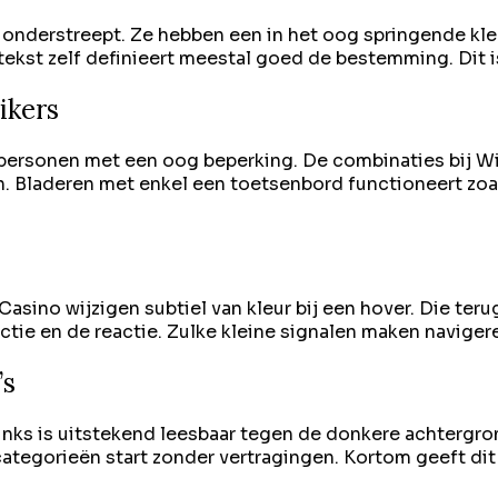
g onderstreept. Ze hebben een in het oog springende kleu
tekst zelf definieert meestal goed de bestemming. Dit i
ikers
 personen met een oog beperking. De combinaties bij W
n. Bladeren met enkel een toetsenbord functioneert zoa
Casino wijzigen subtiel van kleur bij een hover. Die terug
e actie en de reactie. Zulke kleine signalen maken navig
’s
inks is uitstekend leesbaar tegen de donkere achtergron
tegorieën start zonder vertragingen. Kortom geeft dit