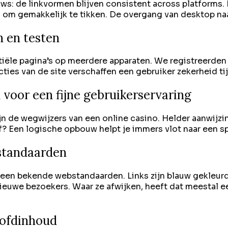
ieuws: de linkvormen blijven consistent across platform
 om gemakkelijk te tikken. De overgang van desktop naa
n en testen
iële pagina’s op meerdere apparaten. We registreerden k
ties van de site verschaffen een gebruiker zekerheid ti
 voor een fijne gebruikerservaring
n zijn de wegwijzers van een online casino. Helder aanwi
ief? Een logische opbouw helpt je immers vlot naar een
 standaarden
een bekende webstandaarden. Links zijn blauw gekleurd
ieuwe bezoekers. Waar ze afwijken, heeft dat meestal ee
oofdinhoud