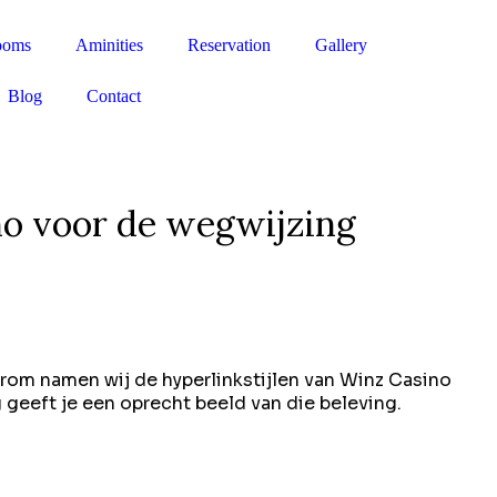
ooms
Aminities
Reservation
Gallery
Blog
Contact
no voor de wegwijzing
arom namen wij de hyperlinkstijlen van Winz Casino
 geeft je een oprecht beeld van die beleving.