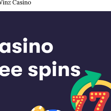
Winz Casino