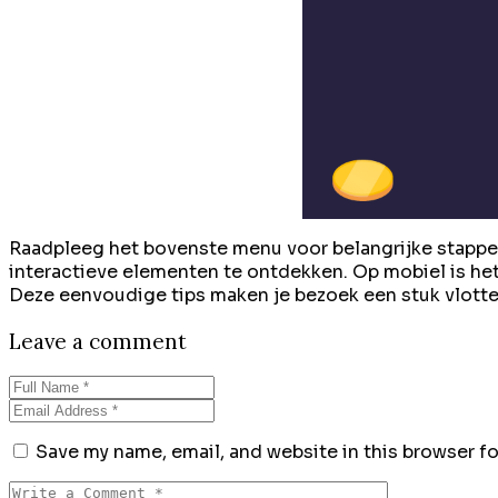
Raadpleeg het bovenste menu voor belangrijke stappen,
interactieve elementen te ontdekken. Op mobiel is he
Deze eenvoudige tips maken je bezoek een stuk vlotte
Leave a comment
Save my name, email, and website in this browser f