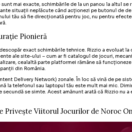
unt mai exacte, schimbările de la un panou la altul se rea
vante situații neplăcute când acționezi pe butonul de de 
lui tău să fie direcționată pentru joc, nu pentru efecte 
ră.
urație Pionieră
escopăr exact schimbările tehnice. Rizzio a evoluat la o
ente ale site-ului – cum ar fi catalogul de jocuri, mecan
alizare, cealaltă parte platformei rămâne să funcționeze
ipanții din România.
ntent Delivery Network) zonale. În loc să vină de pe sis
ână la telefonul sau laptopul tău este mult mai mic. Dimi
e de secundă se simte. Acest amănunt arată că Rizzio nu 
 Privește Viitorul Jocurilor de Noroc O