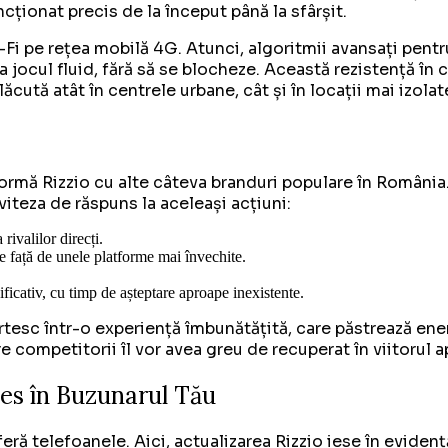
ncționat precis de la început până la sfârșit.
i pe rețea mobilă 4G. Atunci, algoritmii avansați pentru
 jocul fluid, fără să se blocheze. Această rezistență în c
cută atât în centrele urbane, cât și în locații mai izolat
rmă Rizzio cu alte câteva branduri populare în România
iteza de răspuns la aceleași acțiuni:
ivalilor direcți.
 față de unele platforme mai învechite.
ficativ, cu timp de așteptare aproape inexistente.
esc într-o experiență îmbunătățită, care păstrează energ
e competitorii îl vor avea greu de recuperat în viitorul a
es în Buzunarul Tău
eră telefoanele. Aici, actualizarea Rizzio iese în eviden