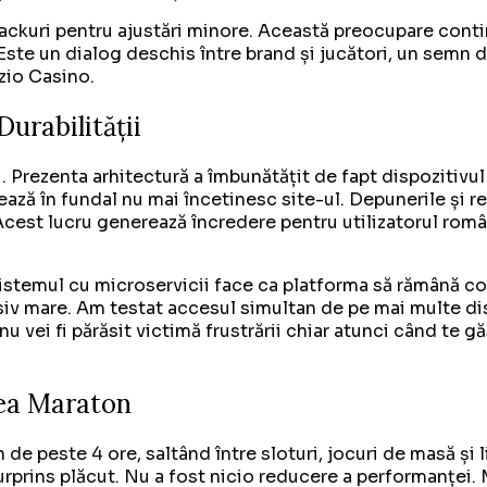
ackuri pentru ajustări minore. Această preocupare contin
Este un dialog deschis între brand și jucători, un semn 
zio Casino.
Durabilității
i. Prezenta arhitectură a îmbunătățit de fapt dispozitiv
ează în fundal nu mai încetinesc site-ul. Depunerile și re
Acest lucru generează încredere pentru utilizatorul român
istemul cu microservicii face ca platforma să rămână con
siv mare. Am testat accesul simultan de pe mai multe di
vei fi părăsit victimă frustrării chiar atunci când te gă
Mea Maraton
de peste 4 ore, saltând între sloturi, jocuri de masă și 
urprins plăcut. Nu a fost nicio reducere a performanței.