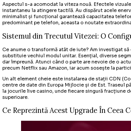
Aspectul s-a acomodat la viteza nouă. Efectele vizuale s
instantaneu la atingere tactilă. Au dispărut acele ener
minimalist și funcțional garantează capacitatea telefonu
predominant pe telefon, aceasta o noutate extraordina
Sistemul din Trecutul Vitezei: O Config
Ce anume o transformă atât de iute? Am investigat să d
substituie vechiul modul unitar. Esențial, diverse segm
dar împreună. Atunci când o parte are nevoie de o actu
precum Netflix sau Amazon, iar acum sosește la partic
Un alt element cheie este instalarea de stații CDN (Co
centre de date din Europa Mijlocie și de Est. Traseul p
la jocurile live casino, unde fiecare singură fracțiun
superioare.
Ce Reprezintă Acest Upgrade În Ceea Ce