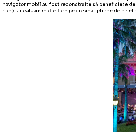
navigator mobil au fost reconstruite să beneficieze de 
bună. Jucat-am multe ture pe un smartphone de nivel me