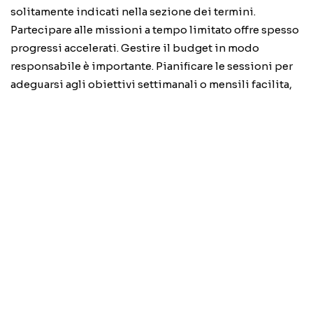
solitamente indicati nella sezione dei termini.
Partecipare alle missioni a tempo limitato offre spesso
progressi accelerati. Gestire il budget in modo
responsabile è importante. Pianificare le sessioni per
adeguarsi agli obiettivi settimanali o mensili facilita,
senza forzature. I giocatori svizzeri, attenti alla
gestione del rischio, possono sfruttare questa
struttura per aumentare il valore del loro
intrattenimento. Una pianificazione attenta accelera il
percorso verso ricompense di maggior prestigio.
L’Elenco dei Premi: Cosa
Viene Sbloccato Veramente
Completare un traguardo su Instant Casino sblocca un
insieme di premi concreti. Oltre ai bonus in denaro