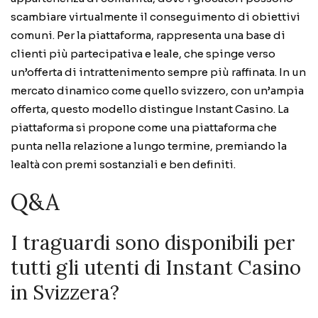
scambiare virtualmente il conseguimento di obiettivi
comuni. Per la piattaforma, rappresenta una base di
clienti più partecipativa e leale, che spinge verso
un’offerta di intrattenimento sempre più raffinata. In un
mercato dinamico come quello svizzero, con un’ampia
offerta, questo modello distingue Instant Casino. La
piattaforma si propone come una piattaforma che
punta nella relazione a lungo termine, premiando la
lealtà con premi sostanziali e ben definiti.
Q&A
I traguardi sono disponibili per
tutti gli utenti di Instant Casino
in Svizzera?