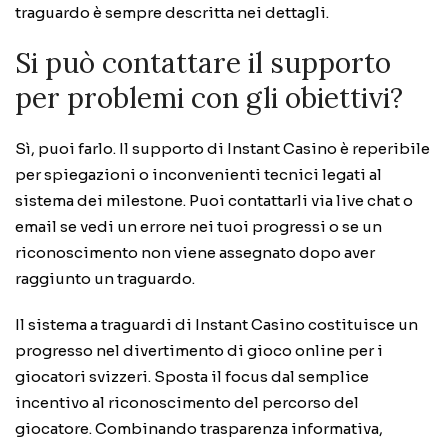
traguardo è sempre descritta nei dettagli.
Si può contattare il supporto
per problemi con gli obiettivi?
Sì, puoi farlo. Il supporto di Instant Casino è reperibile
per spiegazioni o inconvenienti tecnici legati al
sistema dei milestone. Puoi contattarli via live chat o
email se vedi un errore nei tuoi progressi o se un
riconoscimento non viene assegnato dopo aver
raggiunto un traguardo.
Il sistema a traguardi di Instant Casino costituisce un
progresso nel divertimento di gioco online per i
giocatori svizzeri. Sposta il focus dal semplice
incentivo al riconoscimento del percorso del
giocatore. Combinando trasparenza informativa,