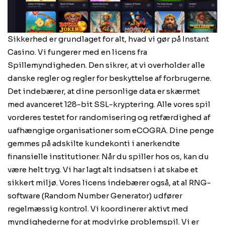
Sikkerhed er grundlaget for alt, hvad vi gør på Instant
Casino. Vi fungerer med en licens fra
Spillemyndigheden. Den sikrer, at vi overholder alle
danske regler og regler for beskyttelse af forbrugerne.
Det indebærer, at dine personlige data er skærmet
med avanceret 128-bit SSL-kryptering. Alle vores spil
vorderes testet for randomisering og retfærdighed af
uafhængige organisationer som eCOGRA. Dine penge
gemmes på adskilte kundekonti i anerkendte
finansielle institutioner. Når du spiller hos os, kan du
være helt tryg. Vi har lagt alt indsatsen i at skabe et
sikkert miljø. Vores licens indebærer også, at al RNG-
software (Random Number Generator) udfører
regelmæssig kontrol. Vi koordinerer aktivt med
myndighederne for at modvirke problemspil. Vi er