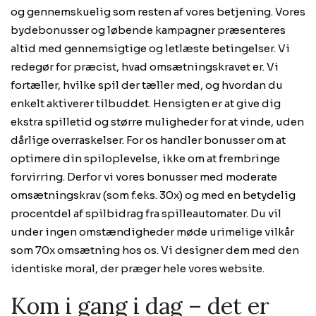
og gennemskuelig som resten af vores betjening. Vores
bydebonusser og løbende kampagner præsenteres
altid med gennemsigtige og letlæste betingelser. Vi
redegør for præcist, hvad omsætningskravet er. Vi
fortæller, hvilke spil der tæller med, og hvordan du
enkelt aktiverer tilbuddet. Hensigten er at give dig
ekstra spilletid og større muligheder for at vinde, uden
dårlige overraskelser. For os handler bonusser om at
optimere din spiloplevelse, ikke om at frembringe
forvirring. Derfor vi vores bonusser med moderate
omsætningskrav (som f.eks. 30x) og med en betydelig
procentdel af spilbidrag fra spilleautomater. Du vil
under ingen omstændigheder møde urimelige vilkår
som 70x omsætning hos os. Vi designer dem med den
identiske moral, der præger hele vores website.
Kom i gang i dag – det er