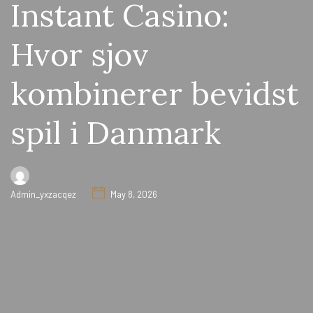
Instant Casino:
Hvor sjov
kombinerer bevidst
spil i Danmark
Admin_yxzacqez
May 8, 2026