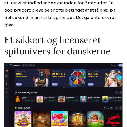
sikrer vi et indledende svar inden for 2 minutter. En
god brugeroplevelse er ofte betinget af at få hjælp i
det sekund, man har brug for det. Det garanterer vi at
give.
Et sikkert og licenseret
spilunivers for danskerne