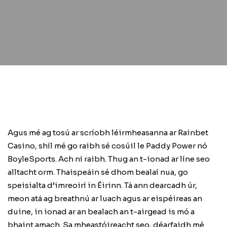
Agus mé ag tosú ar scríobh léirmheasanna ar Rainbet
Casino, shíl mé go raibh sé cosúil le Paddy Power nó
BoyleSports. Ach ní raibh. Thug an t-ionad ar líne seo
alltacht orm. Thaispeáin sé dhom bealaí nua, go
speisialta d’imreoirí in Éirinn. Tá ann dearcadh úr,
meon atá ag breathnú ar luach agus ar eispéireas an
duine, in ionad ar an bealach an t-airgead is mó a
bhaint amach. Sa mheastóireacht seo, déarfaidh mé