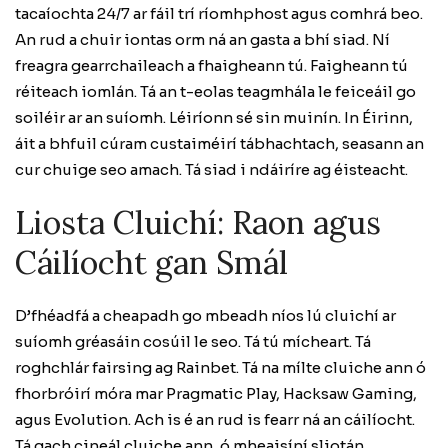
tacaíochta 24/7 ar fáil trí ríomhphost agus comhrá beo.
An rud a chuir iontas orm ná an gasta a bhí siad. Ní
freagra gearrchaileach a fhaigheann tú. Faigheann tú
réiteach iomlán. Tá an t-eolas teagmhála le feiceáil go
soiléir ar an suíomh. Léiríonn sé sin muinín. In Éirinn,
áit a bhfuil cúram custaiméirí tábhachtach, seasann an
cur chuige seo amach. Tá siad i ndáiríre ag éisteacht.
Liosta Cluichí: Raon agus
Cáilíocht gan Smál
D’fhéadfá a cheapadh go mbeadh níos lú cluichí ar
suíomh gréasáin cosúil le seo. Tá tú mícheart. Tá
roghchlár fairsing ag Rainbet. Tá na mílte cluiche ann ó
fhorbróirí móra mar Pragmatic Play, Hacksaw Gaming,
agus Evolution. Ach is é an rud is fearr ná an cáilíocht.
Tá gach cineál cluiche ann, ó mheaisíní sliotán