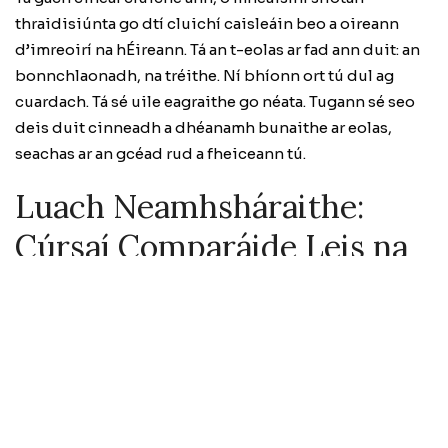
thraidisiúnta go dtí cluichí caisleáin beo a oireann
d’imreoirí na hÉireann. Tá an t-eolas ar fad ann duit: an
bonnchlaonadh, na tréithe. Ní bhíonn ort tú dul ag
cuardach. Tá sé uile eagraithe go néata. Tugann sé seo
deis duit cinneadh a dhéanamh bunaithe ar eolas,
seachas ar an gcéad rud a fheiceann tú.
Luach Neamhsháraithe:
Cúrsaí Comparáide Leis na
Ionad Cearrbhachais
Éireannacha
Má dhéanann tú comparáid idir Rainbet Casino agus na
mórbhrandaí Éireannacha, tabharfaidh tú faoi deara an
difríocht sa luach. Tá bonnchlaonadh 98% ag go leor de