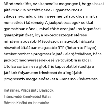
Mindenekelőtt, ez a kapcsolat megengedi, hogy a hazai
játékosok is hozzáférjenek ugyanazokhoz a
világszínvonalú, óriási nyereményalapokhoz, mint a
nemzetközi közönség. A jackpot összegek sokkal
gyorsabban nőnek, mivel több ezer játékos fogadásai
gyarapítják őket, így a rekordösszegek elérése
mindennaposabb. Másodszor, a nagyobb hálózati
részvétel általában magasabb RTP (Return to Player)
értéket hozhat a progresszív játék alapjátékában, bár a
jackpot megnyerésének esélye továbbra is kicsi.
Utolsó sorban, ez a globális kapcsolat biztosítja a
játékok folyamatos frissítését és a legújabb
progresszív megjelenéseket a Gransino kínálatában.
Hatalmas, Világszintű Díjalapok:
Intenzívebb Emelkedési Ráta:
Bővebb Kínálat és Innováció: