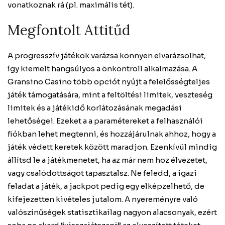
vonatkoznak rá (pl. maximális tét).
Megfontolt Attitűd
A progresszív játékok varázsa könnyen elvarázsolhat,
így kiemelt hangsúlyos a önkontroll alkalmazása. A
Gransino Casino több opciót nyújt a felelősségteljes
játék támogatására, mint a feltöltési limitek, veszteség
limitek és a játékidő korlátozásának megadási
lehetőségei. Ezeket a a paramétereket a felhasználói
fiókban lehet megtenni, és hozzájárulnak ahhoz, hogy a
játék védett keretek között maradjon. Ezenkívül mindig
állítsd le a játékmenetet, ha az már nem hoz élvezetet,
vagy csalódottságot tapasztalsz. Ne feledd, a igazi
feladat a játék, a jackpot pedig egy elképzelhető, de
kifejezetten kivételes jutalom. A nyereményre való
valószínűségek statisztikailag nagyon alacsonyak, ezért