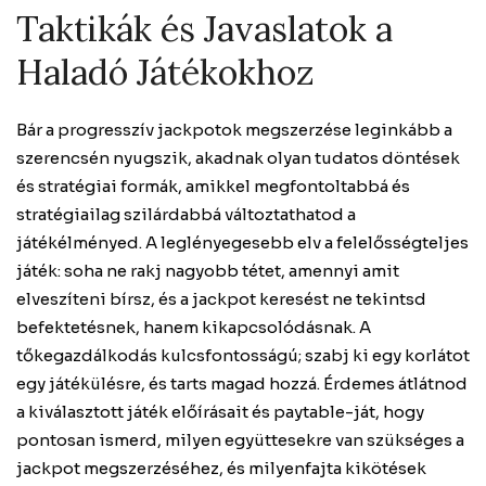
Taktikák és Javaslatok a
Haladó Játékokhoz
Bár a progresszív jackpotok megszerzése leginkább a
szerencsén nyugszik, akadnak olyan tudatos döntések
és stratégiai formák, amikkel megfontoltabbá és
stratégiailag szilárdabbá változtathatod a
játékélményed. A leglényegesebb elv a felelősségteljes
játék: soha ne rakj nagyobb tétet, amennyi amit
elveszíteni bírsz, és a jackpot keresést ne tekintsd
befektetésnek, hanem kikapcsolódásnak. A
tőkegazdálkodás kulcsfontosságú; szabj ki egy korlátot
egy játékülésre, és tarts magad hozzá. Érdemes átlátnod
a kiválasztott játék előírásait és paytable-ját, hogy
pontosan ismerd, milyen együttesekre van szükséges a
jackpot megszerzéséhez, és milyenfajta kikötések