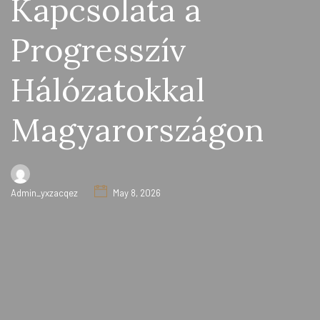
Kapcsolata a
Progresszív
Hálózatokkal
Magyarországon
Admin_yxzacqez
May 8, 2026