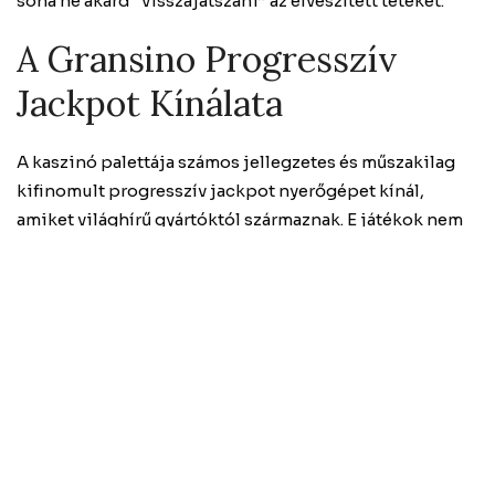
soha ne akard “visszajátszani” az elveszített téteket.
A Gransino Progresszív
Jackpot Kínálata
A kaszinó palettája számos jellegzetes és műszakilag
kifinomult progresszív jackpot nyerőgépet kínál,
amiket világhírű gyártóktól származnak. E játékok nem
csupán a nyereményekre összpontosítanak, hanem
lenyűgöző kinézettel, beleélő történetekkel és újszerű
funkciókkal is szórakoztatják a usereket. Az oldal
szavatolja, hogy mindenki ízlését kielégítsen, legyen
szó hagyományos gyümölcsslotokról, korszerű videó
nyerőgépekről vagy tematikus kalandokról. A
nyerőgépek többsége teljesen optimalizált
telefonokra, tehát a jackpot álmodat bárhol és bármikor
űzheted. A Gransino arra is vigyáz, hogy a nyerőgépek