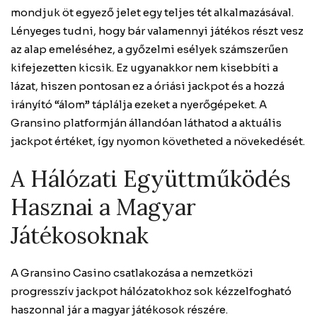
mondjuk öt egyező jelet egy teljes tét alkalmazásával.
Lényeges tudni, hogy bár valamennyi játékos részt vesz
az alap emeléséhez, a győzelmi esélyek számszerűen
kifejezetten kicsik. Ez ugyanakkor nem kisebbíti a
lázat, hiszen pontosan ez a óriási jackpot és a hozzá
irányító “álom” táplálja ezeket a nyerőgépeket. A
Gransino platformján állandóan láthatod a aktuális
jackpot értéket, így nyomon követheted a növekedését.
A Hálózati Együttműködés
Hasznai a Magyar
Játékosoknak
A Gransino Casino csatlakozása a nemzetközi
progresszív jackpot hálózatokhoz sok kézzelfogható
haszonnal jár a magyar játékosok részére.