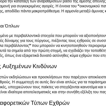
αφορά την κατάταξη των αναβαθμίσεων βάσει της άμεσης απει
μονή για συγκεκριμένες αγορές. Η έννοια του “οικονομικού πα
ς, αποδίδει πάντα μακροπρόθεσμα. Η αρμονία μεταξύ άμυνας και
και Όπλων
νο με περιβαλλοντικά στοιχεία που μπορούν να αξιοποιήσουν έ
ές δύναμης για τους πύργους, πιέζοντας τους εχθρούς σε συσ
λα περιβάλλοντος” που μπορούν να κινητοποιηθούν περιορισμ
αυτά τα σημεία από την πρώτη στιγμή, να σχεδιάζει την τοποθέ
ς, όπως ένα εξαιρετικά δυνατό ασύνηθες κύμα εχθρών που επιχ
ες Αυξημένων Κινδύνων
ών εκδηλώσεων και προσκλήσεων που παρέχουν αποκλειστικές 
χθρούς. Η συμμετοχή σε αυτές δεν είναι απλώς για τα παράσημα
ικές, υποχρεώνουν τους παίκτες να στοχάζονται καινοτόμα και ν
ι ιδιαίτερα αποτελεσματικές και στην συνήθη εξέλιξη του παι
Διαφορετικών Τύπων Εχθρών