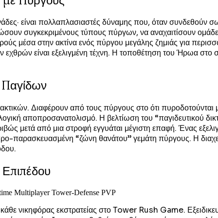
 με Πύργους
άδες· είναι πολλαπλασιαστές δύναμης που, όταν συνδεθούν σ
ώσουν συγκεκριμένους τύπους πύργων, να αναχαιτίσουν ομάδες
ρούς μέσα στην ακτίνα ενός πύργου μεγάλης ζημιάς για περισσ
εχθρών είναι εξελιγμένη τέχνη. Η τοποθέτηση του Ήρωα στο σ
 Παγίδων
ακτικών. Διαφέρουν από τους πύργους στο ότι πυροδοτούνται 
λογική αποπροσανατολισμό. Η βελτίωση του “παγιδευτικού δικ
ιβώς μετά από μια στροφή εγγυάται μέγιστη επαφή. Ένας εξελ
ρο-παρασκευασμένη “ζώνη θανάτου” γεμάτη πύργους. Η διαχείρ
όδου.
 Επιπέδου
ς κάθε νικηφόρας εκστρατείας στο Tower Rush Game. Εξειδικε