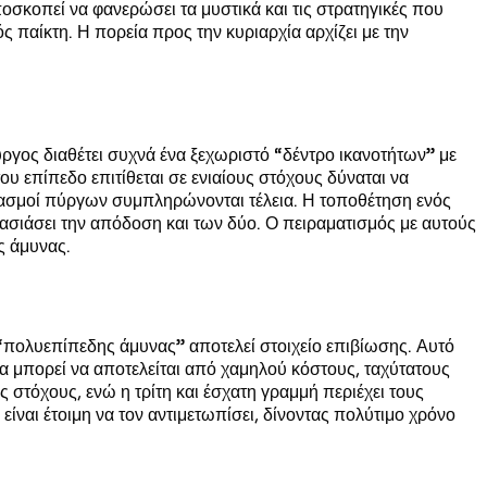
ποσκοπεί να φανερώσει τα μυστικά και τις στρατηγικές που
παίκτη. Η πορεία προς την κυριαρχία αρχίζει με την
ύργος διαθέτει συχνά ένα ξεχωριστό “δέντρο ικανοτήτων” με
υ επίπεδο επιτίθεται σε ενιαίους στόχους δύναται να
νδυασμοί πύργων συμπληρώνονται τέλεια. Η τοποθέτηση ενός
σιάσει την απόδοση και των δύο. Ο πειραματισμός με αυτούς
ς άμυνας.
“πολυεπίπεδης άμυνας” αποτελεί στοιχείο επιβίωσης. Αυτό
 μπορεί να αποτελείται από χαμηλού κόστους, ταχύτατους
όχους, ενώ η τρίτη και έσχατη γραμμή περιέχει τους
είναι έτοιμη να τον αντιμετωπίσει, δίνοντας πολύτιμο χρόνο