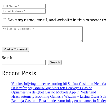
Save my name, email, and website in this browser f
Search
Search
Recent Posts
Van inschrijving tot eerste storting bij Sankra Casino in Nederl
Οι Καλύτερες Bonus-Buy Slots του LeoVegas Casino
Opnames via de Qbet Casino Mobiele App in Nederland
Hrací automaty Booming Games a Wazdan v kasinu Oscar Spi
Betninja Casino – Betaalopties voor inleg en opnames in Nede