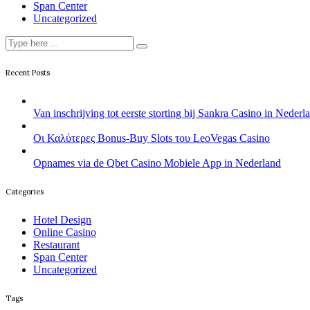
Span Center
Uncategorized
Recent Posts
Van inschrijving tot eerste storting bij Sankra Casino in Nederl
Οι Καλύτερες Bonus-Buy Slots του LeoVegas Casino
Opnames via de Qbet Casino Mobiele App in Nederland
Categories
Hotel Design
Online Casino
Restaurant
Span Center
Uncategorized
Tags