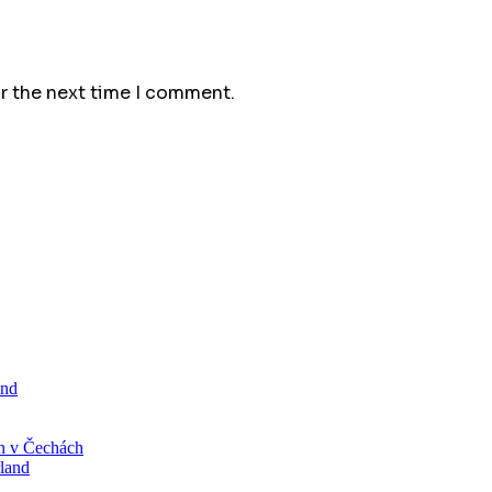
or the next time I comment.
and
n v Čechách
rland