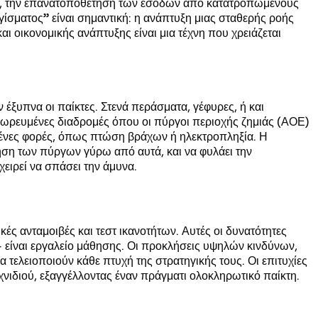
λής, την επανατοποθέτηση των εσόδων από κατατροπωμένους
γίσματος” είναι σημαντική: η ανάπτυξη μιας σταθερής ροής
 οικονομικής ανάπτυξης είναι μια τέχνη που χρειάζεται
ξυπνα οι παίκτες. Στενά περάσματα, γέφυρες, ή και
σωρευμένες διαδρομές όπου οι πύργοι περιοχής ζημιάς (ΑΟΕ)
ένες φορές, όπως πτώση βράχων ή ηλεκτροπληξία. Η
τηση των πύργων γύρω από αυτά, και να φυλάει την
ειρεί να σπάσει την άμυνα.
ανταμοιβές και τεστ ικανοτήτων. Αυτές οι δυνατότητες
· είναι εργαλείο μάθησης. Οι προκλήσεις υψηλών κινδύνων,
α τελειοποιούν κάθε πτυχή της στρατηγικής τους. Οι επιτυχίες
χνιδιού, εξαγγέλλοντας έναν πράγματι ολοκληρωτικό παίκτη.