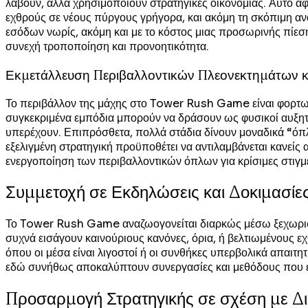
λάβουν, αλλά χρησιμοποιούν στρατηγικές οικονομίας. Αυτό 
εχθρούς σε νέους πύργους γρήγορα, και ακόμη τη σκόπιμη ανα
εσόδων νωρίς, ακόμη και με το κόστος μιας προσωρινής πίεση
συνεχή τροποποίηση και προνοητικότητα.
Εκμετάλλευση Περιβαλλοντικών Πλεονεκτημάτων 
Το περιβάλλον της μάχης στο Tower Rush Game είναι φορτωμέ
συγκεκριμένα εμπόδια μπορούν να δράσουν ως φυσικοί αυξητ
υπερέχουν. Επιπρόσθετα, πολλά στάδια δίνουν μοναδικά “όπ
εξελιγμένη στρατηγική προϋποθέτει να αντιλαμβάνεται κανείς 
ενεργοποίηση των περιβαλλοντικών όπλων για κρίσιμες στιγμέ
Συμμετοχή σε Εκδηλώσεις και Δοκιμασί
Το Tower Rush Game αναζωογονείται διαρκώς μέσω ξεχωριστ
συχνά εισάγουν καινούριους κανόνες, όρια, ή βελτιωμένους ε
όπου οι μέσα είναι λιγοστοί ή οι συνθήκες υπερβολικά απαιτητ
εδώ συνήθως αποκαλύπτουν συνεργασίες και μεθόδους που είνα
Προσαρμογή Στρατηγικής σε σχέση με 