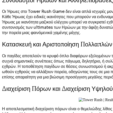
Συνδυασμοί Ήρωων και Αλληλεπιδράσεις
Οι Ήρωες στο Tower Rush Game δεν είναι απλά ισχυρές μον
Κάθε Ήρωας έχει ειδικές ικανότητες που μπορούν να ενδυναμ
Ήρωας με ικανότητα μαζικού ελέγχου μπορεί να συγκρατεί εχθ
συντονισμός των ultimates των Ηρώων με την άφιξη δυνατών 
την πορεία μιας φαινόμενικά χαμένης μάχης.
Κατασκευή και Αριστοποίηση Πολλαπλών
Οι παγίδες αποτελούν το κρυφό όπλο διαφόρων εξελιγμένων τ
συχνά σημαντικές συνέπειες όπως πάγωμα, δηλητήριο, ή συλ
εχθρών. Η τοποθέτηση παγίδων σε θέσεις συνωστισμού ή ακρ
ωθούν εχθρούς να αλλάξουν πορεία, οδηγώντας τους σε μια π
επίσης απαραίτητη για μια βιώσιμη προσέγγιση μεγάλης περι
Διαχείριση Πόρων και Διαχείριση Υψηλού
Η αποτελεσματική διαχείριση πόρων είναι ο θεμελιώδης λίθο