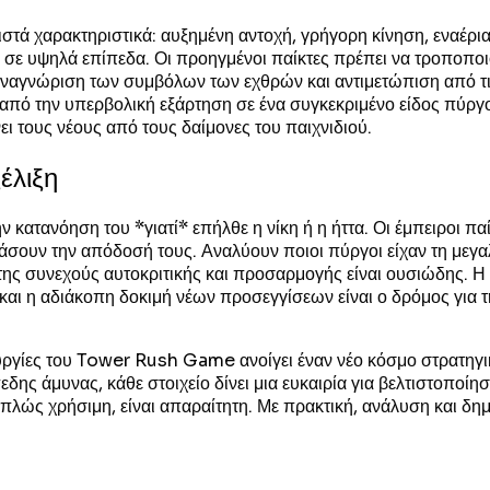
ά χαρακτηριστικά: αυξημένη αντοχή, γρήγορη κίνηση, εναέρια 
ή σε υψηλά επίπεδα. Οι προηγμένοι παίκτες πρέπει να τροποπο
 αναγνώριση των συμβόλων των εχθρών και αντιμετώπιση από τι
από την υπερβολική εξάρτηση σε ένα συγκεκριμένο είδος πύργου
νει τους νέους από τους δαίμονες του παιχνιδιού.
έλιξη
ν κατανόηση του *γιατί* επήλθε η νίκη ή η ήττα. Οι έμπειροι παί
τάσουν την απόδοσή τους. Αναλύουν ποιοι πύργοι είχαν τη μεγα
 της συνεχούς αυτοκριτικής και προσαρμογής είναι ουσιώδης. 
 και η αδιάκοπη δοκιμή νέων προσεγγίσεων είναι ο δρόμος για 
ουργίες του Tower Rush Game ανοίγει έναν νέο κόσμο στρατηγ
ης άμυνας, κάθε στοιχείο δίνει μια ευκαιρία για βελτιστοποίησ
λώς χρήσιμη, είναι απαραίτητη. Με πρακτική, ανάλυση και δημιο