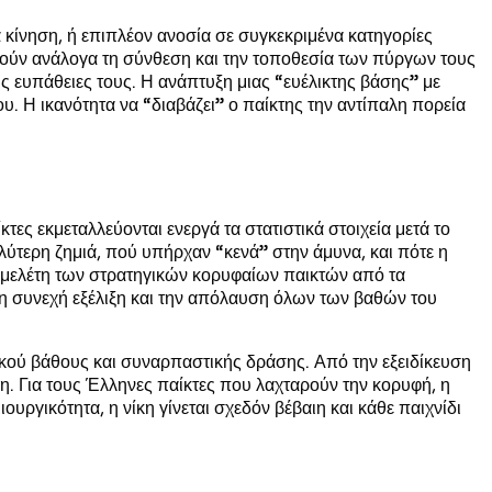
κίνηση, ή επιπλέον ανοσία σε συγκεκριμένα κατηγορίες
ιούν ανάλογα τη σύνθεση και την τοποθεσία των πύργων τους
ς ευπάθειες τους. Η ανάπτυξη μιας “ευέλικτης βάσης” με
. Η ικανότητα να “διαβάζει” ο παίκτης την αντίπαλη πορεία
κτες εκμεταλλεύονται ενεργά τα στατιστικά στοιχεία μετά το
λύτερη ζημιά, πού υπήρχαν “κενά” στην άμυνα, και πότε η
Η μελέτη των στρατηγικών κορυφαίων παικτών από τα
τη συνεχή εξέλιξη και την απόλαυση όλων των βαθών του
ικού βάθους και συναρπαστικής δράσης. Από την εξειδίκευση
η. Για τους Έλληνες παίκτες που λαχταρούν την κορυφή, η
υργικότητα, η νίκη γίνεται σχεδόν βέβαιη και κάθε παιχνίδι