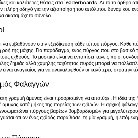
 νίκες και καλύτερες θέσεις στα leaderboards. Αυτό το άρθρο α
 πλήρη οδηγό για την αξιοποίηση του απόλυτου δυναμικού ενός 
ένα ακαταμάχητο σύνολο.
οί
πει να εμβαθύνουν στην εξειδίκευση κάθε τύπου πύργου. Κάθε π
 ροή της μάχης. Για παράδειγμα, ένας πύργος που στο βασικό το
 τους εχθρούς. Το μυστικό είναι να εντοπίσει κανείς ποιοι συ
λης ζημιάς αλλά χαμηλής ταχύτητας πυρός μπορεί να πολλαπλα
είναι αναγκαίος για να ανακαλυφθούν οι καλύτερες στρατηγικέ
ισμός Φαλαγγών
η γραμμή άμυνας είναι προορισμένη να αποτύχει. Η ιδέα της 
άμυνας κατά μήκος της πορείας των εχθρών. Η αρχική φάλαγγα
σωματώνει πύργους βαρέων βομβαρδισμών για μεγαλύτερους στ
υάται ότι αν ένας εχθρός παραβιάσει τη μία γραμμή, η επόμενη 