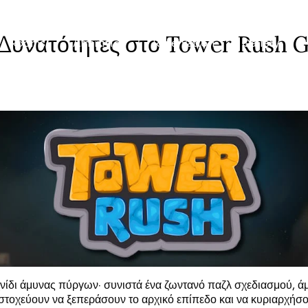
 Δυνατότητες στο Tower Rush 
Rooms
Aminities
Reservation
Gallery
νίδι άμυνας πύργων· συνιστά ένα ζωντανό παζλ σχεδιασμού,
υ στοχεύουν να ξεπεράσουν το αρχικό επίπεδο και να κυριαρχή