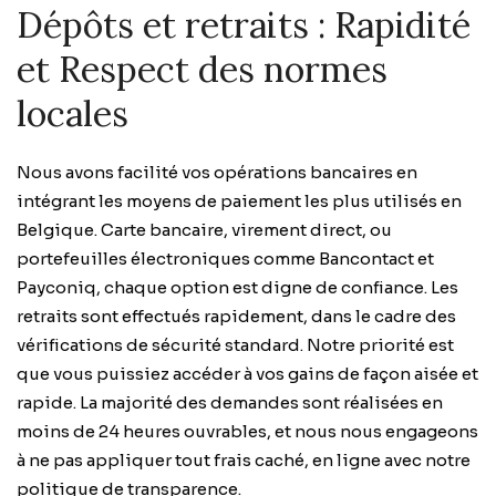
Dépôts et retraits : Rapidité
et Respect des normes
locales
Nous avons facilité vos opérations bancaires en
intégrant les moyens de paiement les plus utilisés en
Belgique. Carte bancaire, virement direct, ou
portefeuilles électroniques comme Bancontact et
Payconiq, chaque option est digne de confiance. Les
retraits sont effectués rapidement, dans le cadre des
vérifications de sécurité standard. Notre priorité est
que vous puissiez accéder à vos gains de façon aisée et
rapide. La majorité des demandes sont réalisées en
moins de 24 heures ouvrables, et nous nous engageons
à ne pas appliquer tout frais caché, en ligne avec notre
politique de transparence.