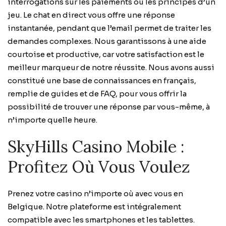
interrogations sur les paiements ou les principes d’un
jeu. Le chat en direct vous offre une réponse
instantanée, pendant que l’email permet de traiter les
demandes complexes. Nous garantissons à une aide
courtoise et productive, car votre satisfaction est le
meilleur marqueur de notre réussite. Nous avons aussi
constitué une base de connaissances en français,
remplie de guides et de FAQ, pour vous offrir la
possibilité de trouver une réponse par vous-même, à
n’importe quelle heure.
SkyHills Casino Mobile :
Profitez Où Vous Voulez
Prenez votre casino n’importe où avec vous en
Belgique. Notre plateforme est intégralement
compatible avec les smartphones et les tablettes.