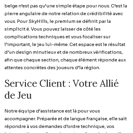
belge n’est pas qu’une simple étape pour nous. C’est la
pierre angulaire de notre relation de crédibilité avec
vous. Pour SkyHills, le premium se définit par la
simplicit é. Vous pouvez laisser de côté les
complications techniques et vous focaliser sur
l’important, le jeu lui-même. Cet espace est le résultat
d’un design minutieux et de nombreux vérifications,
afin que chaque section, chaque élément réponde aux
attentes concrètes des joueurs d’la région.
Service Client : Votre Allié
de Jeu
Notre équipe d’assistance est là pour vous
accompagner. Préparée et de langue française, elle sait
répondre à vos demandes d’ordre technique, vos