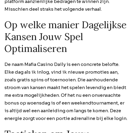
platform aanzienlijke bedragen te winnen zijn.
Misschien deel straks het volgende verhaal.
Op welke manier Dagelijkse
Kansen Jouw Spel
Optimaliseren
De naam Mafia Casino Daily is een concrete belofte.
Elke dag als ik inlog, vind ik nieuwe promoties aan,
zoals gratis spins of toernooien. Die aanhoudende
stroom van kansen maakt het spelen levendig en biedt
me extra mogelijkheden. Of het nu een onverwachte
bonus op woensdag is of een weekendtournament, er
is altijd wel een aanleiding om langs te komen. Deze
energie zorgt voor een portie adrenaline bij elke login.