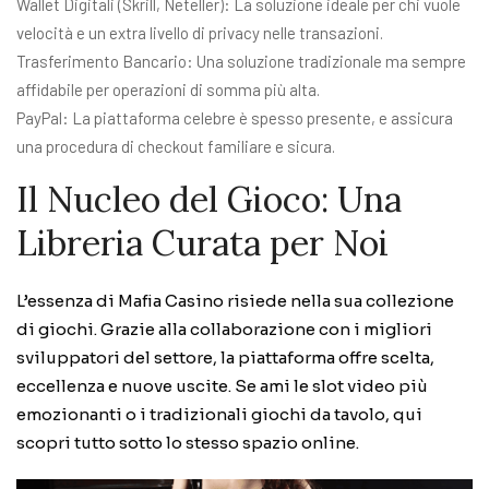
Wallet Digitali (Skrill, Neteller): La soluzione ideale per chi vuole
velocità e un extra livello di privacy nelle transazioni.
Trasferimento Bancario: Una soluzione tradizionale ma sempre
affidabile per operazioni di somma più alta.
PayPal: La piattaforma celebre è spesso presente, e assicura
una procedura di checkout familiare e sicura.
Il Nucleo del Gioco: Una
Libreria Curata per Noi
L’essenza di Mafia Casino risiede nella sua collezione
di giochi. Grazie alla collaborazione con i migliori
sviluppatori del settore, la piattaforma offre scelta,
eccellenza e nuove uscite. Se ami le slot video più
emozionanti o i tradizionali giochi da tavolo, qui
scopri tutto sotto lo stesso spazio online.