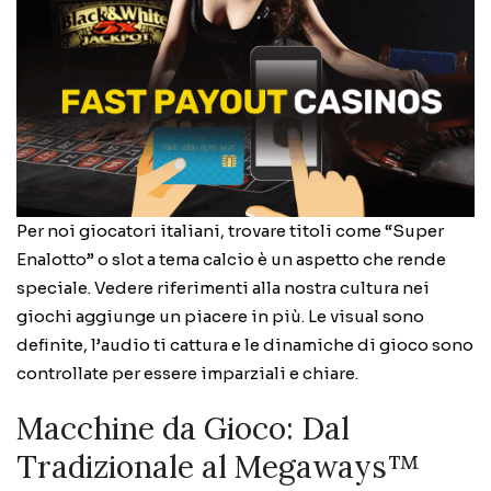
Per noi giocatori italiani, trovare titoli come “Super
Enalotto” o slot a tema calcio è un aspetto che rende
speciale. Vedere riferimenti alla nostra cultura nei
giochi aggiunge un piacere in più. Le visual sono
definite, l’audio ti cattura e le dinamiche di gioco sono
controllate per essere imparziali e chiare.
Macchine da Gioco: Dal
Tradizionale al Megaways™