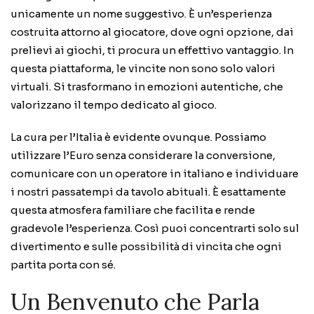
unicamente un nome suggestivo. È un’esperienza
costruita attorno al giocatore, dove ogni opzione, dai
prelievi ai giochi, ti procura un effettivo vantaggio. In
questa piattaforma, le vincite non sono solo valori
virtuali. Si trasformano in emozioni autentiche, che
valorizzano il tempo dedicato al gioco.
La cura per l’Italia è evidente ovunque. Possiamo
utilizzare l’Euro senza considerare la conversione,
comunicare con un operatore in italiano e individuare
i nostri passatempi da tavolo abituali. È esattamente
questa atmosfera familiare che facilita e rende
gradevole l’esperienza. Così puoi concentrarti solo sul
divertimento e sulle possibilità di vincita che ogni
partita porta con sé.
Un Benvenuto che Parla