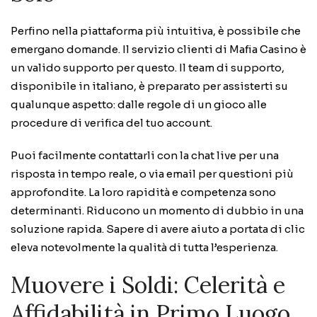
Perfino nella piattaforma più intuitiva, è possibile che
emergano domande. Il servizio clienti di Mafia Casino è
un valido supporto per questo. Il team di supporto,
disponibile in italiano, è preparato per assisterti su
qualunque aspetto: dalle regole di un gioco alle
procedure di verifica del tuo account.
Puoi facilmente contattarli con la chat live per una
risposta in tempo reale, o via email per questioni più
approfondite. La loro rapidità e competenza sono
determinanti. Riducono un momento di dubbio in una
soluzione rapida. Sapere di avere aiuto a portata di clic
eleva notevolmente la qualità di tutta l’esperienza.
Muovere i Soldi: Celerità e
Affidabilità in Primo Luogo