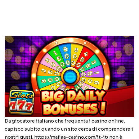
Da giocatore italiano che frequenta i casino online,
capisco subito quando un sito cerca di comprendere i
nostri gusti.
https://mafiaa-casino.com/it-it/
non è