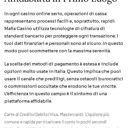
In ogni casino online serio, operazioni di cassa
rappresentano processi facili e, soprattutto, rapidi.
Mafia Casino utilizza tecnologie di cifratura di
standard bancario per proteggere ogni transazione. I
tuoi dati finanziari e personali sono al sicuro. In questo
modo puoi scommettere con la massima serenità.
La scelta dei metodi di pagamento è estesa e include
opzioni molto usate in Italia. Questo implica che puoi
usare il canale che prediligi, senza ostacoli burocratici
o commissioni occultate che erodono le tue vincite.
L’efficienza in questo campo è il sintomo di una
piattaforma affidabile.
Carte di Credito/Debito (Visa, Mastercard): L’opzione più
comune e rapida per ricaricare il conto in pochi secondi.