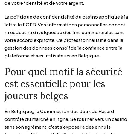
de votre identité et de votre argent.
La politique de confidentialité du casino applique à la
lettre le RGPD. Vos informations personnelles ne sont
ni cédées ni divulguées à des fins commerciales sans
votre accord explicite. Ce professionnalisme dans la
gestion des données consolide la confiance entre la
plateforme et ses utilisateurs en Belgique.
Pour quel motif la sécurité
est essentielle pour les
joueurs belges
En Belgique,, la Commission des Jeux de Hasard
contrôle du marché en ligne. Se tourner vers un casino
sans son agrément, c’est s’exposer à des ennuis