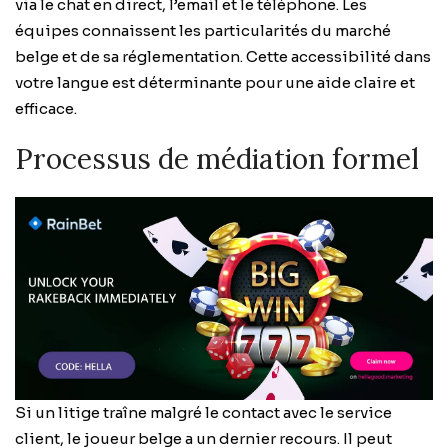
via le chat en direct, l’email et le téléphone. Les
équipes connaissent les particularités du marché
belge et de sa réglementation. Cette accessibilité dans
votre langue est déterminante pour une aide claire et
efficace.
Processus de médiation formel
Si un litige traîne malgré le contact avec le service
client, le joueur belge a un dernier recours. Il peut