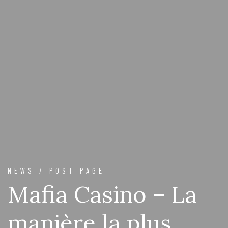
NEWS / POST PAGE
Mafia Casino – La
manière la plus