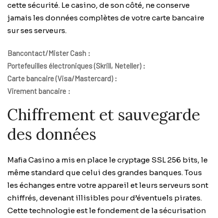
cette sécurité. Le casino, de son côté, ne conserve
jamais les données complètes de votre carte bancaire
sur ses serveurs.
Bancontact/Mister Cash :
Portefeuilles électroniques (Skrill, Neteller) :
Carte bancaire (Visa/Mastercard) :
Virement bancaire :
Chiffrement et sauvegarde
des données
Mafia Casino a mis en place le cryptage SSL 256 bits, le
même standard que celui des grandes banques. Tous
les échanges entre votre appareil et leurs serveurs sont
chiffrés, devenant illisibles pour d’éventuels pirates.
Cette technologie est le fondement de la sécurisation