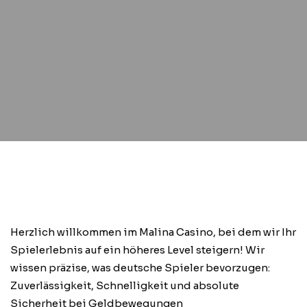
Herzlich willkommen im Malina Casino, bei dem wir Ihr
Spielerlebnis auf ein höheres Level steigern! Wir
wissen präzise, was deutsche Spieler bevorzugen:
Zuverlässigkeit, Schnelligkeit und absolute
Sicherheit bei Geldbewegungen