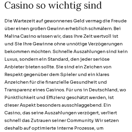
Casino so wichtig sind
Die Wartezeit auf gewonnenes Geld vermag die Freude
über einen großen Gewinn erheblich schmälern. Bei
Malina Casino wissen wir, dass Ihre Zeit wertvoll ist
und Sie Ihre Gewinne ohne unnötige Verzögerungen
bekommen möchten. Schnelle Auszahlungen sind kein
Luxus, sondern ein Standard, den jeder seriöse
Anbieter bieten sollte. Sie sind ein Zeichen von
Respekt gegenüber dem Spieler und ein klares
Anzeichen für die finanzielle Gesundheit und
Transparenz eines Casinos. Für uns in Deutschland, wo
Pünktlichkeit und Effizienz geschätzt werden, ist
dieser Aspekt besonders ausschlaggebend. Ein
Casino, das seine Auszahlungen verzögert, verliert
schnell das Zutrauen seiner Community. Wir setzen
deshalb auf optimierte interne Prozesse, um