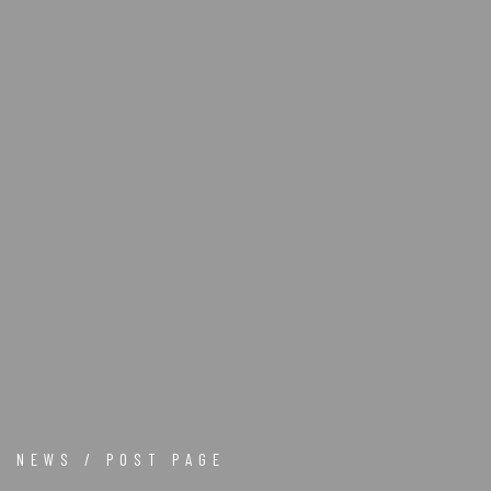
NEWS / POST PAGE