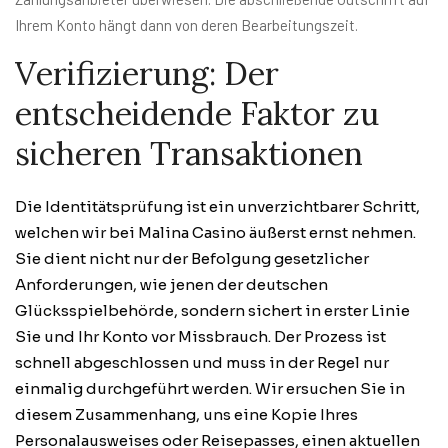
Ihrem Konto hängt dann von deren Bearbeitungszeit.
Verifizierung: Der
entscheidende Faktor zu
sicheren Transaktionen
Die Identitätsprüfung ist ein unverzichtbarer Schritt,
welchen wir bei Malina Casino äußerst ernst nehmen.
Sie dient nicht nur der Befolgung gesetzlicher
Anforderungen, wie jenen der deutschen
Glücksspielbehörde, sondern sichert in erster Linie
Sie und Ihr Konto vor Missbrauch. Der Prozess ist
schnell abgeschlossen und muss in der Regel nur
einmalig durchgeführt werden. Wir ersuchen Sie in
diesem Zusammenhang, uns eine Kopie Ihres
Personalausweises oder Reisepasses, einen aktuellen