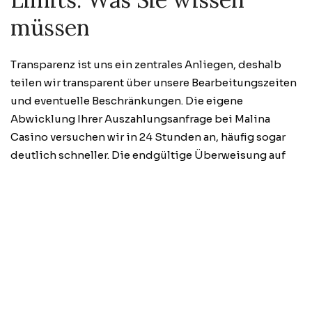
müssen
Transparenz ist uns ein zentrales Anliegen, deshalb
teilen wir transparent über unsere Bearbeitungszeiten
und eventuelle Beschränkungen. Die eigene
Abwicklung Ihrer Auszahlungsanfrage bei Malina
Casino versuchen wir in 24 Stunden an, häufig sogar
deutlich schneller. Die endgültige Überweisung auf
Ihrem Konto ist abhängig jedoch wesentlich von Ihrer
ausgesuchten Bezahlmethode ab. E-Wallets wie Skrill
oder Neteller sind hier die Spitzenreiter, oft ist das
Geld innerhalb von wenigen Stunden verfügbar.
Banküberweisungen können 1-3 Werktage in Anspruch
nehmen. Außerdem gibt es Mindest- und Höchstlimits
pro Vorgang, die entsprechend der Zahlungsmethode
schwanken. Diese Informationen halten wir in unseren