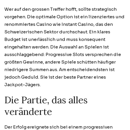
Wer auf den grossen Treffer hofft, sollte strategisch
vorgehen. Die optimale Option ist ein lizenziertes und
renommiertes Casino wie Instant Casino, das den
Schweizerischen Sektor durchschaut. Ein klares
Budget ist unerlässlich und muss konsequent
eingehalten werden. Die Auswahl an Spielen ist
ausschlaggebend: Progressive Slots versprechen die
größten Gewinne, andere Spiele schütten häufiger
niedrigere Summen aus. Am entscheidendsten ist
jedoch Geduld. Sie ist der beste Partner eines
Jackpot-Jägers.
Die Partie, das alles
veränderte
Der Erfolg ereignete sich bei einem progressiven