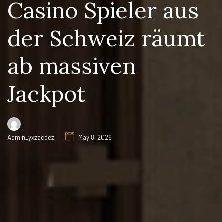
Casino Spieler aus
der Schweiz räumt
ab massiven
Jackpot
Admin_yxzacqez
May 8, 2026