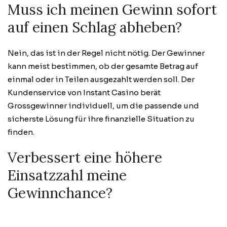
Muss ich meinen Gewinn sofort
auf einen Schlag abheben?
Nein, das ist in der Regel nicht nötig. Der Gewinner
kann meist bestimmen, ob der gesamte Betrag auf
einmal oder in Teilen ausgezahlt werden soll. Der
Kundenservice von Instant Casino berät
Grossgewinner individuell, um die passende und
sicherste Lösung für ihre finanzielle Situation zu
finden.
Verbessert eine höhere
Einsatzzahl meine
Gewinnchance?
Für den Hauptgewinn eines progressiven Jackpots ist