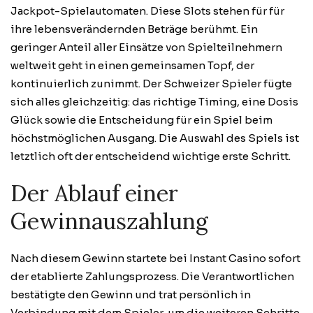
Jackpot-Spielautomaten. Diese Slots stehen für für
ihre lebensverändernden Beträge berühmt. Ein
geringer Anteil aller Einsätze von Spielteilnehmern
weltweit geht in einen gemeinsamen Topf, der
kontinuierlich zunimmt. Der Schweizer Spieler fügte
sich alles gleichzeitig: das richtige Timing, eine Dosis
Glück sowie die Entscheidung für ein Spiel beim
höchstmöglichen Ausgang. Die Auswahl des Spiels ist
letztlich oft der entscheidend wichtige erste Schritt.
Der Ablauf einer
Gewinnauszahlung
Nach diesem Gewinn startete bei Instant Casino sofort
der etablierte Zahlungsprozess. Die Verantwortlichen
bestätigte den Gewinn und trat persönlich in
Verbindung mit dem Spieler, um die weiteren Schritte