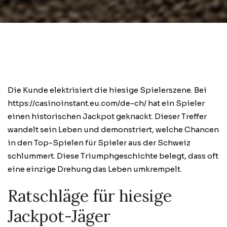
Die Kunde elektrisiert die hiesige Spielerszene. Bei
https://casinoinstant.eu.com/de-ch/
hat ein Spieler
einen historischen Jackpot geknackt. Dieser Treffer
wandelt sein Leben und demonstriert, welche Chancen
in den Top-Spielen für Spieler aus der Schweiz
schlummert. Diese Triumphgeschichte belegt, dass oft
eine einzige Drehung das Leben umkrempelt.
Ratschläge für hiesige
Jackpot-Jäger