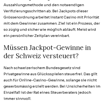
Auszahlungsmethode und den notwendigen
Verifizierungsschritten ab. Bei Jackpots dieser
Grössenordnung arbeitet Instant Casino mit Priorität
mit dem Gewinner zusammen. Ziel ist ein Prozess, der
so zügig und sicher wie möglich abläuft. Meist wird
ein persönlicher Zeitplan vereinbart.
Müssen Jackpot-Gewinne in
der Schweiz versteuert?
Nach schweizerischem Bundesgesetz sind
Privatgewinne aus Glücksspielen steuerfrei. Das gilt
auch für Online-Casino-Gewinne, solange sie nicht
gewerbsmässig erzielt werden. Bei Unsicherheiten im
Einzelfall ist der Rat eines Steuerberaters jedoch
immer sinnvoll.