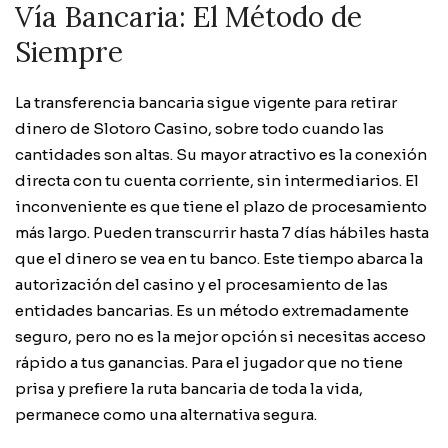
Vía Bancaria: El Método de
Siempre
La transferencia bancaria sigue vigente para retirar
dinero de Slotoro Casino, sobre todo cuando las
cantidades son altas. Su mayor atractivo es la conexión
directa con tu cuenta corriente, sin intermediarios. El
inconveniente es que tiene el plazo de procesamiento
más largo. Pueden transcurrir hasta 7 días hábiles hasta
que el dinero se vea en tu banco. Este tiempo abarca la
autorización del casino y el procesamiento de las
entidades bancarias. Es un método extremadamente
seguro, pero no es la mejor opción si necesitas acceso
rápido a tus ganancias. Para el jugador que no tiene
prisa y prefiere la ruta bancaria de toda la vida,
permanece como una alternativa segura.