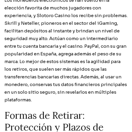
Los monederos electrónicos se han vuelto en la
elección favorita de muchos jugadores con
experiencia, y Slotoro Casino los recibe sin problemas.
Skrill y Neteller, pioneros en el sector del iGaming,
facilitan depósitos al instante y brindan un nivel de
seguridad muy alto. Actúan como un intermediario
entre tu cuenta bancaria y el casino. PayPal, con su gran
popularidad en España, agrega además el peso de su
marca. Lo mejor de estos sistemas es la agilidad para
los retiros, que suelen ser más rápidos que las
transferencias bancarias directas. Además, al usar un
monedero, conservas tus datos financieros principales
en un solo sitio seguro, sin revelarlos en múltiples
plataformas.
Formas de Retirar:
Protección y Plazos de