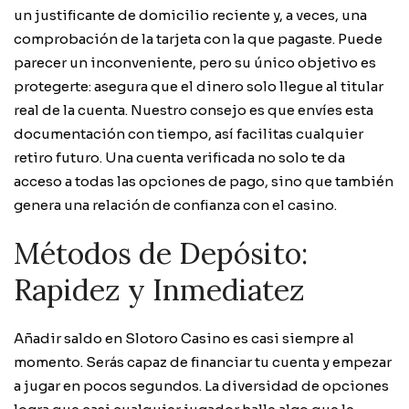
un justificante de domicilio reciente y, a veces, una
comprobación de la tarjeta con la que pagaste. Puede
parecer un inconveniente, pero su único objetivo es
protegerte: asegura que el dinero solo llegue al titular
real de la cuenta. Nuestro consejo es que envíes esta
documentación con tiempo, así facilitas cualquier
retiro futuro. Una cuenta verificada no solo te da
acceso a todas las opciones de pago, sino que también
genera una relación de confianza con el casino.
Métodos de Depósito:
Rapidez y Inmediatez
Añadir saldo en Slotoro Casino es casi siempre al
momento. Serás capaz de financiar tu cuenta y empezar
a jugar en pocos segundos. La diversidad de opciones