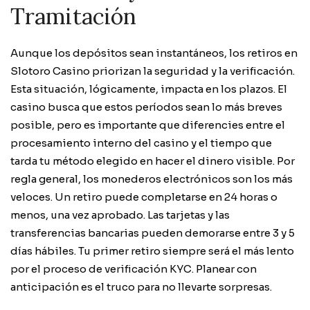
Tramitación
Aunque los depósitos sean instantáneos, los retiros en
Slotoro Casino priorizan la seguridad y la verificación.
Esta situación, lógicamente, impacta en los plazos. El
casino busca que estos períodos sean lo más breves
posible, pero es importante que diferencies entre el
procesamiento interno del casino y el tiempo que
tarda tu método elegido en hacer el dinero visible. Por
regla general, los monederos electrónicos son los más
veloces. Un retiro puede completarse en 24 horas o
menos, una vez aprobado. Las tarjetas y las
transferencias bancarias pueden demorarse entre 3 y 5
días hábiles. Tu primer retiro siempre será el más lento
por el proceso de verificación KYC. Planear con
anticipación es el truco para no llevarte sorpresas.