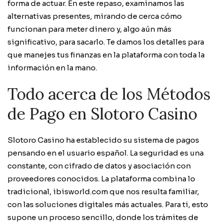
forma de actuar. En este repaso, examinamos las
alternativas presentes, mirando de cerca cómo
funcionan para meter dinero y, algo aún más
significativo, para sacarlo. Te damos los detalles para
que manejes tus finanzas en la plataforma con toda la
información en la mano.
Todo acerca de los Métodos
de Pago en Slotoro Casino
Slotoro Casino ha establecido su sistema de pagos
pensando en el usuario español. La seguridad es una
constante, con cifrado de datos y asociación con
proveedores conocidos. La plataforma combina lo
tradicional,
ibisworld.com
que nos resulta familiar,
con las soluciones digitales más actuales. Para ti, esto
supone un proceso sencillo, donde los trámites de