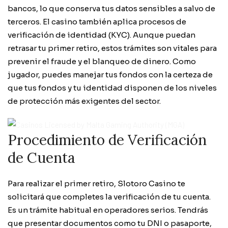
bancos, lo que conserva tus datos sensibles a salvo de
terceros. El casino también aplica procesos de
verificación de identidad (KYC). Aunque puedan
retrasar tu primer retiro, estos trámites son vitales para
prevenir el fraude y el blanqueo de dinero. Como
jugador, puedes manejar tus fondos con la certeza de
que tus fondos y tu identidad disponen de los niveles
de protección más exigentes del sector.
Procedimiento de Verificación
de Cuenta
Para realizar el primer retiro, Slotoro Casino te
solicitará que completes la verificación de tu cuenta.
Es un trámite habitual en operadores serios. Tendrás
que presentar documentos como tu DNI o pasaporte,