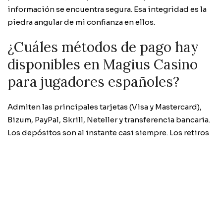
información se encuentra segura. Esa integridad es la
piedra angular de mi confianza en ellos.
¿Cuáles métodos de pago hay
disponibles en Magius Casino
para jugadores españoles?
Admiten las principales tarjetas (Visa y Mastercard),
Bizum, PayPal, Skrill, Neteller y transferencia bancaria.
Los depósitos son al instante casi siempre. Los retiros
suelen tardar entre 24 y 48 horas. No cobran
comisiones por las transacciones y tú puedes
configurar los límites desde tu cuenta. Yo empleo
Bizum casi siempre por lo ágil y cómodo que es. Es
perfecto para una recarga rápida un sábado por la
mañana. Nunca he tenido ningún problema.