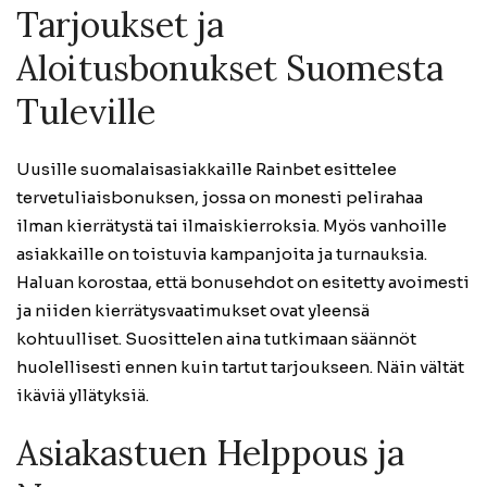
Tarjoukset ja
Aloitusbonukset Suomesta
Tuleville
Uusille suomalaisasiakkaille Rainbet esittelee
tervetuliaisbonuksen, jossa on monesti pelirahaa
ilman kierrätystä tai ilmaiskierroksia. Myös vanhoille
asiakkaille on toistuvia kampanjoita ja turnauksia.
Haluan korostaa, että bonusehdot on esitetty avoimesti
ja niiden kierrätysvaatimukset ovat yleensä
kohtuulliset. Suosittelen aina tutkimaan säännöt
huolellisesti ennen kuin tartut tarjoukseen. Näin vältät
ikäviä yllätyksiä.
Asiakastuen Helppous ja