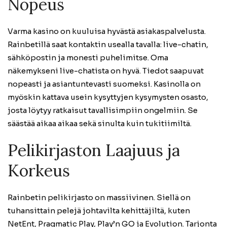
Nopeus
Varma kasino on kuuluisa hyvästä asiakaspalvelusta.
Rainbetillä saat kontaktin usealla tavalla: live-chatin,
sähköpostin ja monesti puhelimitse. Oma
näkemykseni live-chatista on hyvä. Tiedot saapuvat
nopeasti ja asiantuntevasti suomeksi. Kasinolla on
myöskin kattava usein kysyttyjen kysymysten osasto,
josta löytyy ratkaisut tavallisimpiin ongelmiin. Se
säästää aikaa aikaa sekä sinulta kuin tukitiimiltä.
Pelikirjaston Laajuus ja
Korkeus
Rainbetin pelikirjasto on massiivinen. Siellä on
tuhansittain pelejä johtavilta kehittäjiltä, kuten
NetEnt, Pragmatic Play, Play’n GO ja Evolution. Tarjonta