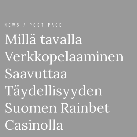
NEWS / POST PAGE
Millä tavalla
Verkkopelaaminen
Saavuttaa
Täydellisyyden
Suomen Rainbet
Casinolla