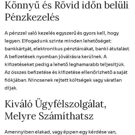
Könnyű és Rövid időn belüli
Pénzkezelés
A pénzzel való kezelés egyszerű és gyors kell, hogy
legyen. Elfogadunk szinte minden lehetőséget:
bankkártyát, elektronikus pénztárcákat, banki átutalást.
A befizetések nyomban jóváírásra kerülnek. A
kifizetéseket pedig a lehető leghamarabb teljesítjük.
Az összes befizetése és kifizetése ellenőrizhető a saját
fiókjában. Nincsenek rejtett költségek vagy váratlan
díjak.
Kiváló Ügyfélszolgálat,
Melyre Számíthatsz
Amennyiben elakad, vagy éppen egy kérdése van,