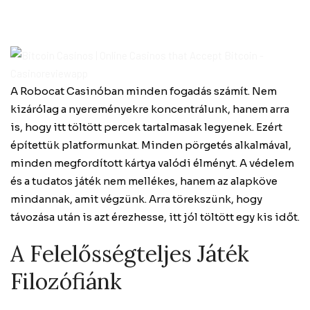
A Robocat Casinóban minden fogadás számít. Nem
kizárólag a nyereményekre koncentrálunk, hanem arra
is, hogy itt töltött percek tartalmasak legyenek. Ezért
építettük platformunkat. Minden pörgetés alkalmával,
minden megfordított kártya valódi élményt. A védelem
és a tudatos játék nem mellékes, hanem az alapköve
mindannak, amit végzünk. Arra törekszünk, hogy
távozása után is azt érezhesse, itt jól töltött egy kis időt.
A Felelősségteljes Játék
Filozófiánk