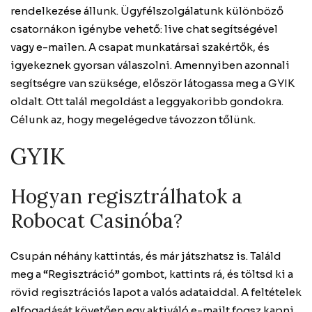
rendelkezése állunk. Ügyfélszolgálatunk különböző
csatornákon igénybe vehető: live chat segítségével
vagy e-mailen. A csapat munkatársai szakértők, és
igyekeznek gyorsan válaszolni. Amennyiben azonnali
segítségre van szüksége, először látogassa meg a GYIK
oldalt. Ott talál megoldást a leggyakoribb gondokra.
Célunk az, hogy megelégedve távozzon tőlünk.
GYIK
Hogyan regisztrálhatok a
Robocat Casinóba?
Csupán néhány kattintás, és már játszhatsz is. Találd
meg a “Regisztráció” gombot, kattints rá, és töltsd ki a
rövid regisztrációs lapot a valós adataiddal. A feltételek
elfogadását követően egy aktiváló e-mailt fogsz kapni.