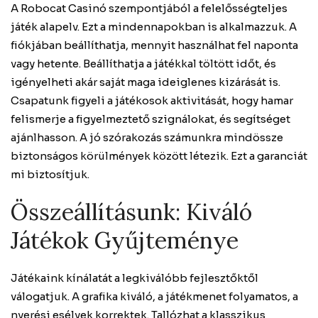
A Robocat Casinó szempontjából a felelősségteljes
játék alapelv. Ezt a mindennapokban is alkalmazzuk. A
fiókjában beállíthatja, mennyit használhat fel naponta
vagy hetente. Beállíthatja a játékkal töltött időt, és
igényelheti akár saját maga ideiglenes kizárását is.
Csapatunk figyeli a játékosok aktivitását, hogy hamar
felismerje a figyelmeztető szignálokat, és segítséget
ajánlhasson. A jó szórakozás számunkra mindössze
biztonságos körülmények között létezik. Ezt a garanciát
mi biztosítjuk.
Összeállításunk: Kiváló
Játékok Gyűjteménye
Játékaink kínálatát a legkiválóbb fejlesztőktől
válogatjuk. A grafika kiváló, a játékmenet folyamatos, a
nyerési esélyek korrektek. Tallózhat a klasszikus