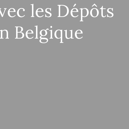
ec les Dépôts
n Belgique