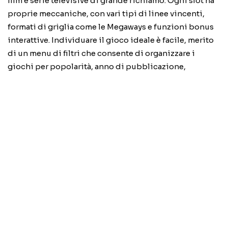
film e serie televisive di grande richiamo. Ogni slot ha
proprie meccaniche, con vari tipi di linee vincenti,
formati di griglia come le Megaways e funzioni bonus
interattive. Individuare il gioco ideale è facile, merito
di un menu di filtri che consente di organizzare i
giochi per popolarità, anno di pubblicazione,
provider o per caratteristiche specifiche come la
modalità “Buy Bonus”.
Slot di Fornitori di Rilievo
Il livello dell’esperienza di gioco è legata dai partner
tecnici. Morospin lavora con le realtà più affermate del
comparto, quali NetEnt, Play’n GO, Pragmatic Play,
Evolution ed ELK Studios. Tale decisione si traduce in
immagini curate, animazioni scorrevoli e meccaniche
di gioco collaudate. L’RTP (RTP) è costantemente reso
noto e visibile. Merito di questi studi di sviluppo, il