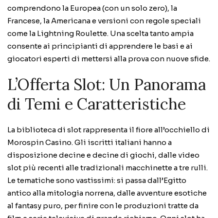
comprendono la Europea (con un solo zero), la
Francese, la Americana e versioni con regole speciali
come la Lightning Roulette. Una scelta tanto ampia
consente ai principianti di apprendere le basi e ai
giocatori esperti di mettersi alla prova con nuove sfide.
L’Offerta Slot: Un Panorama
di Temi e Caratteristiche
La biblioteca di slot rappresenta il fiore all’occhiello di
Morospin Casino. Gli iscritti italiani hanno a
disposizione decine e decine di giochi, dalle video
slot più recenti alle tradizionali macchinette a tre rulli.
Le tematiche sono vastissimi: si passa dall’Egitto
antico alla mitologia norrena, dalle avventure esotiche
al fantasy puro, per finire con le produzioni tratte da