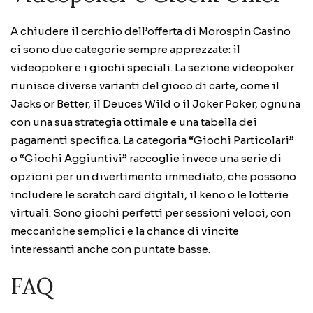
A chiudere il cerchio dell’offerta di Morospin Casino
ci sono due categorie sempre apprezzate: il
videopoker e i giochi speciali. La sezione videopoker
riunisce diverse varianti del gioco di carte, come il
Jacks or Better, il Deuces Wild o il Joker Poker, ognuna
con una sua strategia ottimale e una tabella dei
pagamenti specifica. La categoria “Giochi Particolari”
o “Giochi Aggiuntivi” raccoglie invece una serie di
opzioni per un divertimento immediato, che possono
includere le scratch card digitali, il keno o le lotterie
virtuali. Sono giochi perfetti per sessioni veloci, con
meccaniche semplici e la chance di vincite
interessanti anche con puntate basse.
FAQ