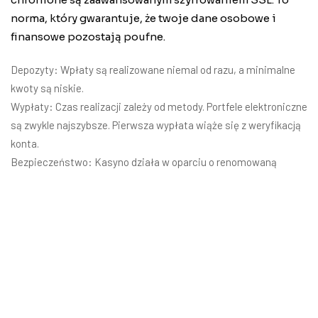
norma, który gwarantuje, że twoje dane osobowe i
finansowe pozostają poufne.
Depozyty: Wpłaty są realizowane niemal od razu, a minimalne
kwoty są niskie.
Wypłaty: Czas realizacji zależy od metody. Portfele elektroniczne
są zwykle najszybsze. Pierwsza wypłata wiąże się z weryfikacją
konta.
Bezpieczeństwo: Kasyno działa w oparciu o renomowaną
licencję (np. Curacao), a gry są regularnie sprawdzane pod kątem
uczciwości.
Ograniczenia: Platforma udostępnia narzędzia do kontroli gry,
takie jak limity depozytów czy opcja samowykluczenia.
Wsparcie klienta i serwis
Solidna pomoc techniczna to niejednokrotnie