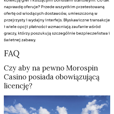
kolekcją gier i kuszącymi bonusami startowymi. Co tak
naprawdę oferuje? Przede wszystkim przetestowaną
ofertę od wiodących dostawców, umieszczoną w
przejrzysty i wydajny interfejs. Błyskawiczne transakcje
i wiele opcji płatności wzmacniają zaufanie wśród
graczy, którzy poszukują szczególnie bezpieczeństwa i
świetnej zabawy.
FAQ
Czy aby na pewno Morospin
Casino posiada obowiązującą
licencję?