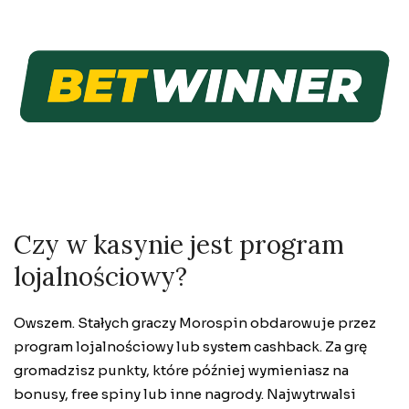
Czy w kasynie jest program
lojalnościowy?
Owszem. Stałych graczy Morospin obdarowuje przez
program lojalnościowy lub system cashback. Za grę
gromadzisz punkty, które później wymieniasz na
bonusy, free spiny lub inne nagrody. Najwytrwalsi