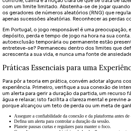
controle, calma e a noção clara de que se trata de laz
com um limite limitado. Abstenha-se de jogar quando 
os geradores de números aleatórios (RNG) que regulam
apenas sucessões aleatórias. Reconhecer as perdas co
Em Portugal, o jogo responsável é uma preocupação, e
depósito, perda e tempo de jogo na hora na sua conta
autoexclusão temporária ou permanente estão presente
entreteve-se? Permaneceu dentro dos limites que def
acrescenta a sua vida, e nunca uma fonte de ansiedad
Práticas Essenciais para uma Experiên
Para pôr a teoria em prática, convém adotar alguns c
experiência. Primeiro, verifique a sua conexão de inte
um alerta para gerir a duração da partida, um recurso 
água e relaxar; isto facilita a clareza mental e previn
porque alcançou um teto de perda ou um meta de ga
Assegure a confiabilidade da conexão e da plataforma antes de 
Defina um alerta para controlar a duração da sessão.
Planeie pausas curtas e regulares para manter o foco.