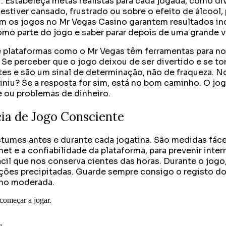
er. Estabeleça metas realistas para cada jogada, como di
estiver cansado, frustrado ou sobre o efeito de álcool
 os jogos no Mr Vegas Casino garantem resultados ince
mo parte do jogo e saber parar depois de uma grande vi
 plataformas como o Mr Vegas têm ferramentas para nos 
. Se perceber que o jogo deixou de ser divertido e se 
s e são um sinal de determinação, não de fraqueza. No
iniu? Se a resposta for sim, está no bom caminho. O j
e ou problemas de dinheiro.
cia de Jogo Consciente
ostumes antes e durante cada jogatina. São medidas fác
rnet e a confiabilidade da plataforma, para prevenir in
fácil que nos conserva cientes das horas. Durante o jog
e ações precipitadas. Guarde sempre consigo o registo do
nho moderada.
começar a jogar.