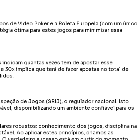
ipos de Video Poker e a Roleta Europeia (com um único
tégia ótima para estes jogos para minimizar essa
es indicam quantas vezes tem de apostar esse
 30x implica que terá de fazer apostas no total de
lidos.
speção de Jogos (SRIJ), o regulador nacional. Isto
ável, disponibilizando um ambiente confiável para os
lares robustos: conhecimento dos jogos, disciplina na
ável. Ao aplicar estes princípios, criamos as
l. O verdadeiro sucesso está em curtir do momento,