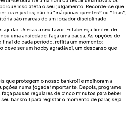
vertir-se durante uma hora ou testar uma nova slot
, porque isso afeta o seu julgamento. Recorde-se que
rtos e justos; não há “máquinas quentes” ou “frias”,
tória são marcas de um jogador disciplinado.
ajudar. Use-as a seu favor. Estabeleça limites de
tornou uma ansiedade, faça uma pausa. As opções de
 final de cada período, reflita um momento:
ogo deve ser um hobby agradável, um descanso que
eis que protegem o nosso bankroll e melhoram a
terrupções numa jogada importante. Depois, programe
o, faça pausas regulares de cinco minutos para beber
 seu bankroll para registar o momento de parar, seja