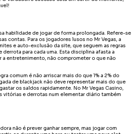
vel!
ssa habilidade de jogar de forma prolongada. Refere-se
as contas. Para os jogadores lusos no Mr Vegas, a
mites e auto-exclusão da site, que seguem as regras
derrota para cada uma. Esta disciplina afasta a
ar a entretenimento, não comprometer o que não
egra comum é não arriscar mais do que 1% a 2% do
ogada de blackjack não deve representar mais do que
m gastar os saldos rapidamente. No Mr Vegas Casino,
 os vitórias e derrotas num elementar diário também
edora não é prever ganhar sempre, mas jogar com