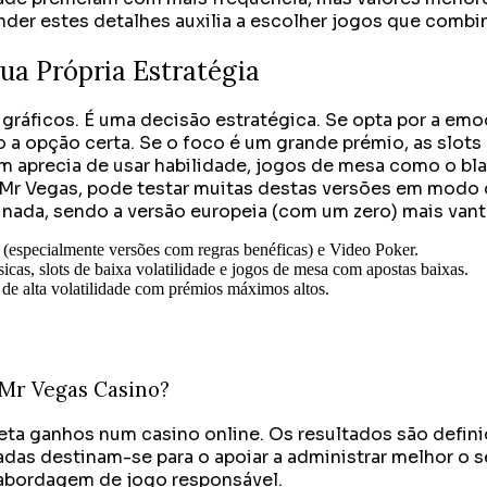
er estes detalhes auxilia a escolher jogos que combin
ua Própria Estratégia
 gráficos. É uma decisão estratégica. Se opta por a em
o a opção certa. Se o foco é um grande prémio, as slots 
em aprecia de usar habilidade, jogos de mesa como o b
 Mr Vegas, pode testar muitas destas versões em modo 
nada, sendo a versão europeia (com um zero) mais vant
 (especialmente versões com regras benéficas) e Video Poker.
icas, slots de baixa volatilidade e jogos de mesa com apostas baixas.
s de alta volatilidade com prémios máximos altos.
 Mr Vegas Casino?
ta ganhos num casino online. Os resultados são defini
adas destinam-se para o apoiar a administrar melhor o se
 abordagem de jogo responsável.