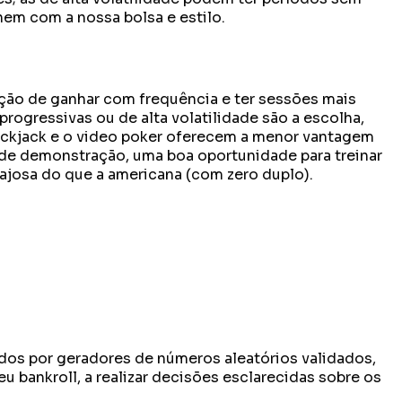
em com a nossa bolsa e estilo.
oção de ganhar com frequência e ter sessões mais
progressivas ou de alta volatilidade são a escolha,
lackjack e o video poker oferecem a menor vantagem
de demonstração, uma boa oportunidade para treinar
ajosa do que a americana (com zero duplo).
dos por geradores de números aleatórios validados,
u bankroll, a realizar decisões esclarecidas sobre os