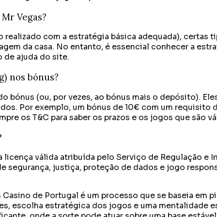
 Mr Vegas?
realizado com a estratégia básica adequada), certas t
agem da casa. No entanto, é essencial conhecer a estra
 de ajuda do site.
g) nos bónus?
do bónus (ou, por vezes, ao bónus mais o depósito). El
dos. Por exemplo, um bónus de 10€ com um requisito de
pre os T&C para saber os prazos e os jogos que são vá
?
icença válida atribuída pelo Serviço de Regulação e In
e segurança, justiça, proteção de dados e jogo respons
 Casino de Portugal é um processo que se baseia em pi
s, escolha estratégica dos jogos e uma mentalidade est
icante, onde a sorte pode atuar sobre uma base estáve