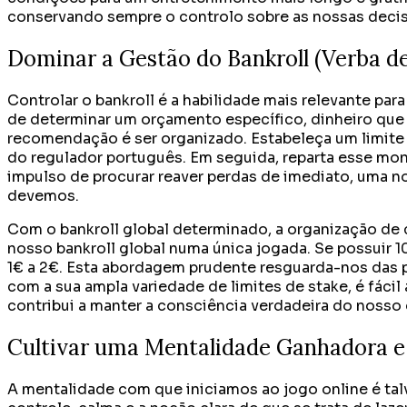
conservando sempre o controlo sobre as nossas decisõ
Dominar a Gestão do Bankroll (Verba de
Controlar o bankroll é a habilidade mais relevante pa
de determinar um orçamento específico, dinheiro que 
recomendação é ser organizado. Estabeleça um limite 
do regulador português. Em seguida, reparta esse mont
impulso de procurar reaver perdas de imediato, uma 
devemos.
Com o bankroll global determinado, a organização de 
nosso bankroll global numa única jogada. Se possuir 
1€ a 2€. Esta abordagem prudente resguarda-nos das pi
com a sua ampla variedade de limites de stake, é fácil
contribui a manter a consciência verdadeira do noss
Cultivar uma Mentalidade Ganhadora e
A mentalidade com que iniciamos ao jogo online é ta