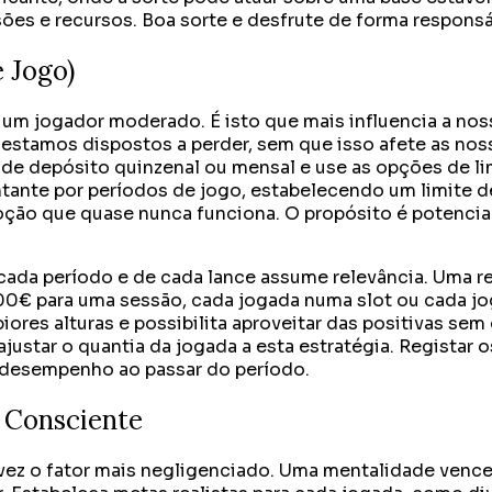
es e recursos. Boa sorte e desfrute de forma responsá
 Jogo)
ra um jogador moderado. É isto que mais influencia a no
estamos dispostos a perder, sem que isso afete as noss
de depósito quinzenal ou mensal e use as opções de li
ante por períodos de jogo, estabelecendo um limite de 
noção que quase nunca funciona. O propósito é potenci
cada período e de cada lance assume relevância. Uma r
100€ para uma sessão, cada jogada numa slot ou cada j
ores alturas e possibilita aproveitar das positivas se
 ajustar o quantia da jogada a esta estratégia. Registar
o desempenho ao passar do período.
 Consciente
lvez o fator mais negligenciado. Uma mentalidade venc