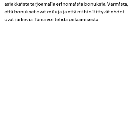
asiakkaista tarjoamalla erinomaisia bonuksia. Varmista,
että bonukset ovat reiluja ja että niihin liittyvät ehdot
ovat järkeviä. Tämä voi tehdä pelaamisesta
tuottoisampaa.
Ota huomioon myös, kuinka helppoa on navigoida
kasinon verkkosivustolla. Hyvin rakennetut ja selkeät
sivustot tekevät pelaamisesta mukavampaa ja
vähemmän stressaavaa. Tämä voi parantaa
pelikokemustasi merkittävästi.
Pelivalikoima on ratkaiseva tekijä, kun etsit parhaat
kasinot. Varmista, että kasino tarjoaa laajan valikoiman
pelejä, kuten kolikkopelejä, pöytäpelejä ja live-kasino
vaihtoehtoja. Monipuolinen pelivalikoima pitää pelit
kiinnostavina ja viihdyttävinä.