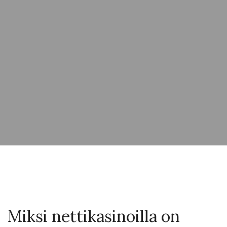
Miksi nettikasinoilla on