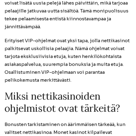
voivat lisätä uusia pelejä lähes päivittäin, mikä tarjoaa
pelaajille jatkuvaa uutta sisältöä. Tämä monipuolisuus
tekee pelaamisesta entistä kiinnostavampaa ja
jännittävämpää.
Erityiset VIP-ohjelmat ovat yksi tapa, jolla nettikasinot
palkitsevat uskollisia pelaajia. Nämä ohjelmat voivat
tarjota eksklusiivisia etuja, kuten henkilökohtaista
asiakaspalvelua, suurempia bonuksia ja muita etuja.
Osallistuminen VIP-ohjelmaan voi parantaa
pelikokemusta merkittävästi.
Miksi nettikasinoiden
ohjelmistot ovat tärkeitä?
Bonusten tarkistaminen on äärimmäisen tärkeää, kun
valitset nettikasinoa. Monet kasinot kilpailevat