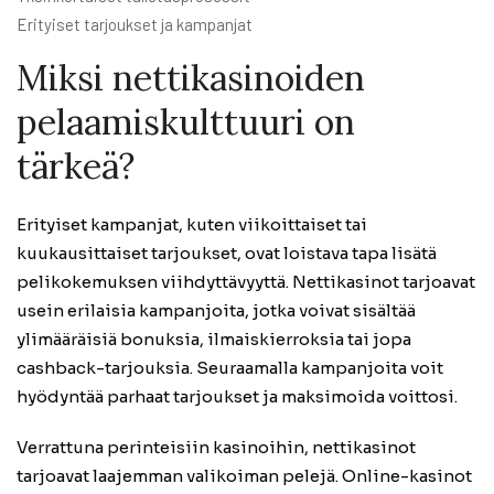
Erityiset tarjoukset ja kampanjat
Miksi nettikasinoiden
pelaamiskulttuuri on
tärkeä?
Erityiset kampanjat, kuten viikoittaiset tai
kuukausittaiset tarjoukset, ovat loistava tapa lisätä
pelikokemuksen viihdyttävyyttä. Nettikasinot tarjoavat
usein erilaisia kampanjoita, jotka voivat sisältää
ylimääräisiä bonuksia, ilmaiskierroksia tai jopa
cashback-tarjouksia. Seuraamalla kampanjoita voit
hyödyntää parhaat tarjoukset ja maksimoida voittosi.
Verrattuna perinteisiin kasinoihin, nettikasinot
tarjoavat laajemman valikoiman pelejä. Online-kasinot