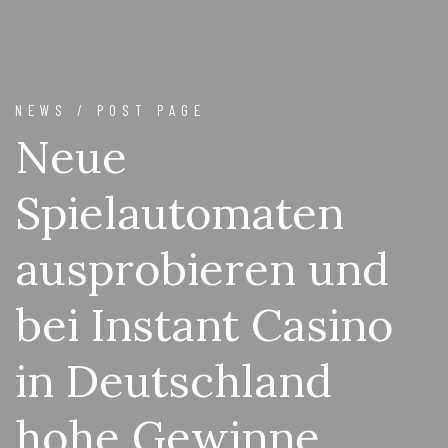
NEWS / POST PAGE
Neue
Spielautomaten
ausprobieren und
bei Instant Casino
in Deutschland
hohe Gewinne