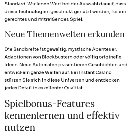
Standard. Wir legen Wert bei der Auswahl darauf, dass
diese Technologien geschickt genutzt werden, für ein
gerechtes und mitreißendes Spiel.
Neue Themenwelten erkunden
Die Bandbreite ist gewaltig: mystische Abenteuer,
Adaptionen von Blockbustern oder völlig originelle
Ideen. Neue Automaten präsentieren Geschichten und
entwickeln ganze Welten auf. Bei Instant Casino
stürzen Sie sich in diese Universen und entdecken
jedes Detail in exzellenter Qualität.
Spielbonus-Features
kennenlernen und effektiv
nutzen