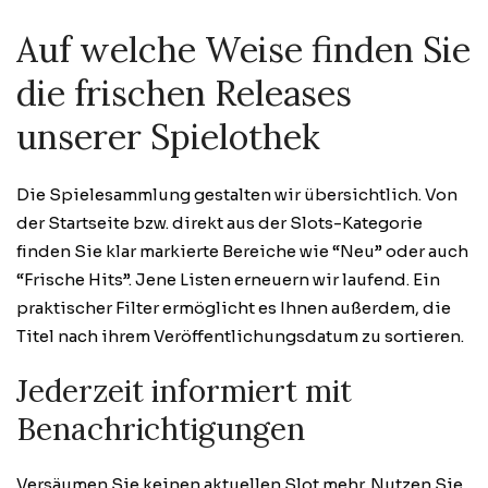
Auf welche Weise finden Sie
die frischen Releases
unserer Spielothek
Die Spielesammlung gestalten wir übersichtlich. Von
der Startseite bzw. direkt aus der Slots-Kategorie
finden Sie klar markierte Bereiche wie “Neu” oder auch
“Frische Hits”. Jene Listen erneuern wir laufend. Ein
praktischer Filter ermöglicht es Ihnen außerdem, die
Titel nach ihrem Veröffentlichungsdatum zu sortieren.
Jederzeit informiert mit
Benachrichtigungen
Versäumen Sie keinen aktuellen Slot mehr. Nutzen Sie