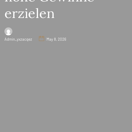
erzielen
Admin_yxzacqez
May 8, 2026