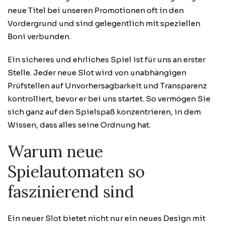
neue Titel bei unseren Promotionen oft in den
Vordergrund und sind gelegentlich mit speziellen
Boni verbunden.
Ein sicheres und ehrliches Spiel ist für uns an erster
Stelle. Jeder neue Slot wird von unabhängigen
Prüfstellen auf Unvorhersagbarkeit und Transparenz
kontrolliert, bevor er bei uns startet. So vermögen Sie
sich ganz auf den Spielspaß konzentrieren, in dem
Wissen, dass alles seine Ordnung hat.
Warum neue
Spielautomaten so
faszinierend sind
Ein neuer Slot bietet nicht nur ein neues Design mit