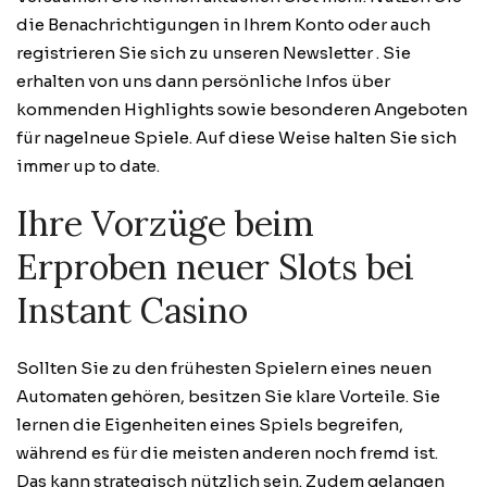
die Benachrichtigungen in Ihrem Konto oder auch
registrieren Sie sich zu unseren Newsletter . Sie
erhalten von uns dann persönliche Infos über
kommenden Highlights sowie besonderen Angeboten
für nagelneue Spiele. Auf diese Weise halten Sie sich
immer up to date.
Ihre Vorzüge beim
Erproben neuer Slots bei
Instant Casino
Sollten Sie zu den frühesten Spielern eines neuen
Automaten gehören, besitzen Sie klare Vorteile. Sie
lernen die Eigenheiten eines Spiels begreifen,
während es für die meisten anderen noch fremd ist.
Das kann strategisch nützlich sein. Zudem gelangen