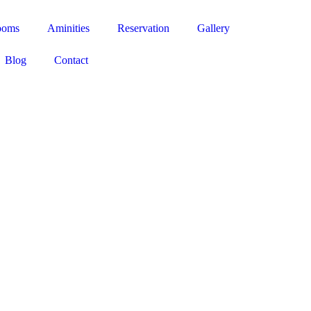
ooms
Aminities
Reservation
Gallery
Blog
Contact