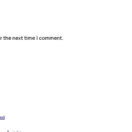
or the next time I comment.
and