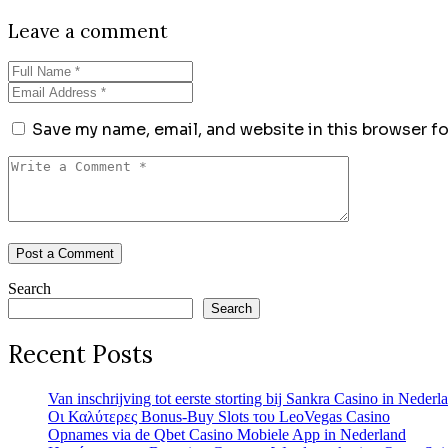
Leave a comment
Save my name, email, and website in this browser f
Search
Search
Recent Posts
Van inschrijving tot eerste storting bij Sankra Casino in Nederl
Οι Καλύτερες Bonus-Buy Slots του LeoVegas Casino
Opnames via de Qbet Casino Mobiele App in Nederland