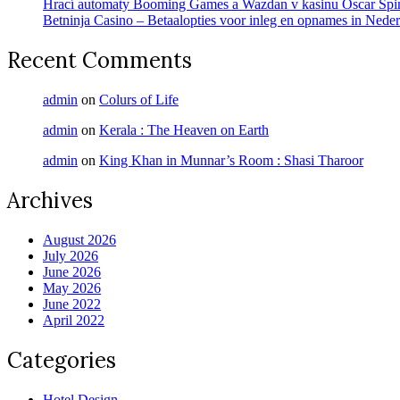
Hrací automaty Booming Games a Wazdan v kasinu Oscar Spi
Betninja Casino – Betaalopties voor inleg en opnames in Nede
Recent Comments
admin
on
Colurs of Life
admin
on
Kerala : The Heaven on Earth
admin
on
King Khan in Munnar’s Room : Shasi Tharoor
Archives
August 2026
July 2026
June 2026
May 2026
June 2022
April 2022
Categories
Hotel Design