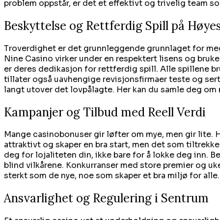
problem oppstår, er det et effektivt og trivelig team 
Beskyttelse og Rettferdig Spill på Høye
Troverdighet er det grunnleggende grunnlaget for meg s
Nine Casino virker under en respektert lisens og bruker
er deres dedikasjon for rettferdig spill. Alle spillene b
tillater også uavhengige revisjonsfirmaer teste og sert
langt utover det lovpålagte. Her kan du samle deg om mo
Kampanjer og Tilbud med Reell Verdi
Mange casinobonuser gir løfter om mye, men gir lite. 
attraktivt og skaper en bra start, men det som tiltrek
deg for lojaliteten din, ikke bare for å lokke deg inn
blind vilkårene. Konkurranser med store premier og ukent
sterkt som de nye, noe som skaper et bra miljø for alle.
Ansvarlighet og Regulering i Sentrum