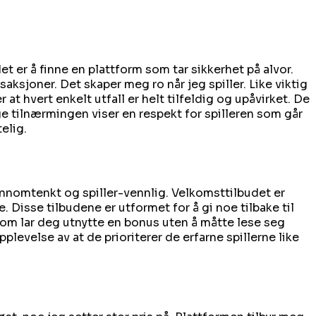
 er å finne en plattform som tar sikkerhet på alvor.
ksjoner. Det skaper meg ro når jeg spiller. Like viktig
 at hvert enkelt utfall er helt tilfeldig og upåvirket. De
ge tilnærmingen viser en respekt for spilleren som går
elig.
ennomtenkt og spiller-vennlig. Velkomsttilbudet er
 Disse tilbudene er utformet for å gi noe tilbake til
 som lar deg utnytte en bonus uten å måtte lese seg
levelse av at de prioriterer de erfarne spillerne like