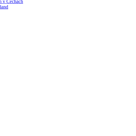
n v Čechách
rland