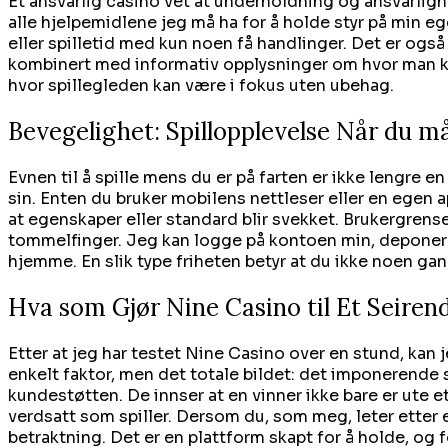
Et ansvarlig casino vet at underholdning og ansvarlighe
alle hjelpemidlene jeg må ha for å holde styr på min e
eller spilletid med kun noen få handlinger. Det er også
kombinert med informativ opplysninger om hvor man kan 
hvor spillegleden kan være i fokus uten ubehag.
Bevegelighet: Spillopplevelse Når du m
Evnen til å spille mens du er på farten er ikke lengre e
sin. Enten du bruker mobilens nettleser eller en egen 
at egenskaper eller standard blir svekket. Brukergrense
tommelfinger. Jeg kan logge på kontoen min, deponere p
hjemme. En slik type friheten betyr at du ikke noen gang
Hva som Gjør Nine Casino til Et Seiren
Etter at jeg har testet Nine Casino over en stund, kan j
enkelt faktor, men det totale bildet: det imponerende
kundestøtten. De innser at en vinner ikke bare er ute 
verdsatt som spiller. Dersom du, som meg, leter etter 
betraktning. Det er en plattform skapt for å holde, og f