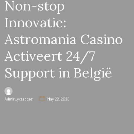
Non-stop
Innovatie:
Astromania Casino
Activeert 24/7
Support in België
Admin_yxzacqez
May 22, 2026