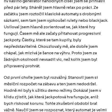
nv kasino generátor náhodných čísel
jsem se přihlásil
před pár lety. Sháněl jsem hlavně relax po práci. Ze
začátku jsem roztočil klasické automaty s drobnými
sázkami, sem tam jsem vyzkoušel rulety nebo blackjack.
Usiloval jsem hlavně zorientovat se, jak které hry
fungují. Časem mě ale začaly přitahovat progresivní
jackpoty. Částky, které se tam kupily, byly
nepředstavitelné. Okouzlovaly mě, ale dobře jsem
chápal, jak mizivá je šance na výhru. Proto jsem za
žádných okolností nevsadil víc, než kolik jsem byl
připravený prohrát.
Od první chvíle jsem byl rozvážný. Stanovil jsem si
měsíční rozpočet na zábavu a ten jsem nedodržel.
Hodně mi byly k užitku demo režimy. Dokázal jsem v
klidu zjistit, jak která jackpotová hra funguje, aniž
bych riskoval korunu. Tohle zkušební období bral
vážně. Naučil jsem se rozpoznat, který automat je velmi