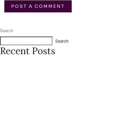
Search
Search
Recent Posts
Van inschrijving tot eerste storting bij Sankra Casino in Nederland
Οι Καλύτερες Bonus-Buy Slots του LeoVegas Casino
Opnames via de Qbet Casino Mobiele App in Nederland
Hrací automaty Booming Games a Wazdan v kasinu Oscar Spin v
Čechách
Betninja Casino – Betaalopties voor inleg en opnames in Nederland
Recent Comments