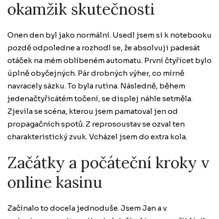
okamžik skutečnosti
Onen den byl jako normální. Usedl jsem si k notebooku
pozdě odpoledne a rozhodl se, že absolvuji padesát
otáček na mém oblíbeném automatu. První čtyřicet bylo
úplně obyčejných. Pár drobných výher, co mírně
navracely sázku. To byla rutina. Následně, během
jedenačtyřicátém točení, se displej náhle setměla.
Zjevila se scéna, kterou jsem pamatoval jen od
propagačních spotů. Z reprosoustav se ozval ten
charakteristický zvuk. Vcházel jsem do extra kola.
Začátky a počáteční kroky v
online kasinu
Začínalo to docela jednoduše. Jsem Jan a v