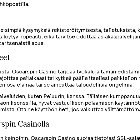
hköpostilla.
yleisimpiä kysymyksiä rekisteröitymisestä, talletuksista,
 löytyy nopeasti, eikä tarvitse odottaa asiakaspalvelija
a itsenäistä apua.
eet
ta. Oscarspin Casino tarjoaa työkaluja tämän edistämiseks
ajoittaa peliaikaasi tai kytkeä päälle itsellesi pelikiellon
en osa elämää tai se aiheuttaa taloudellisia ongelmia.
palveluiden, kuten Peluurin, kanssa. Tällaisen kumppanuu
çaon lisenssillä, hyvät vastuullisen pelaamisen käytänn
mista. Ota ne käyttöön heti, jos vaikuttaa välttämättömä
spin Casinolla
iin keinoihin. Oscarspin Casino suojaa tietojasi SSL-sal