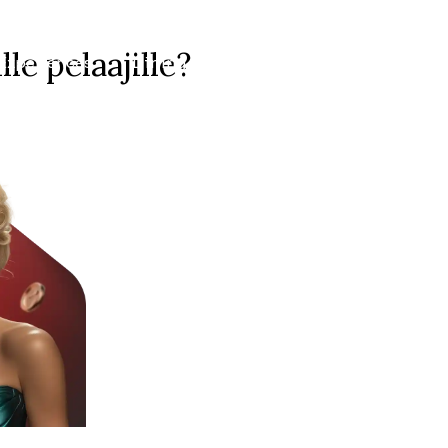
e pelaajille?
Experiences
Dining
Blog
Contact