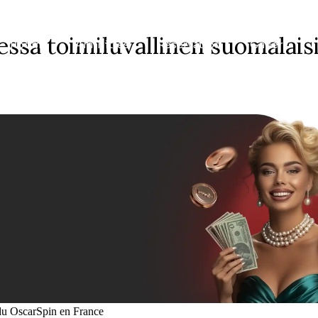
a toimiluvallinen suomalaisill
Rooms
Aminities
Reservation
Gallery