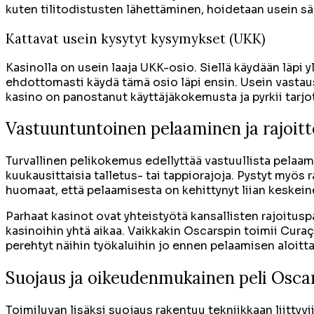
kuten tilitodistusten lähettäminen, hoidetaan usein sä
Kattavat usein kysytyt kysymykset (UKK)
Kasinolla on usein laaja UKK-osio. Siellä käydään läpi 
ehdottomasti käydä tämä osio läpi ensin. Usein vastaus
kasino on panostanut käyttäjäkokemusta ja pyrkii tarjot
Vastuuntuntoinen pelaaminen ja rajoitt
Turvallinen pelikokemus edellyttää vastuullista pelaamis
kuukausittaisia talletus- tai tappiorajoja. Pystyt myös r
huomaat, että pelaamisesta on kehittynyt liian keskein
Parhaat kasinot ovat yhteistyötä kansallisten rajoitus
kasinoihin yhtä aikaa. Vaikkakin Oscarspin toimii Cura
perehtyt näihin työkaluihin jo ennen pelaamisen aloitta
Suojaus ja oikeudenmukainen peli Oscar
Toimiluvan lisäksi suojaus rakentuu tekniikkaan liittyv