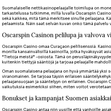
Suomalaiselle nettikasinopelaajalle toimilupa on mo
tarkastelussa tutkimme, millä luvalla Oscarspin Casino
sekä kaikkea, mitä tämä merkitsee sinulle pelaajana. K
pelaamista. Näin saat selvän kuvan onko tämä palvelu v
Oscarspin Casinon pelilupa ja valvova 
Oscarspin Casino omaa Curaçaon pelilisenssiä. Kasinon
monilla kansainvälisillä kasinoilla, jotka hyväksyvät a
“Tietoja meistä” -osiosta. Tämä on perusläpinäkyvyyden 
kuitenkin tiettyjä sääntöjä ja tarjoaa pelaajalle mahdol
Oman suomalaisena pelaajana on hyvä ymmärtää yksi se
viranomainen. Se tarjoaa täysin erilaisen sääntelykeh
pelaajansuojaan ja sääntelyyn on erilainen. Oscarspin C
vaikutuksia esimerkiksi siihen, miten voitot verotetaan
Bonukset ja kampanjat Suomen asiakkai
Oscarspin Casino antaa niin uusille että vanhoille asiak