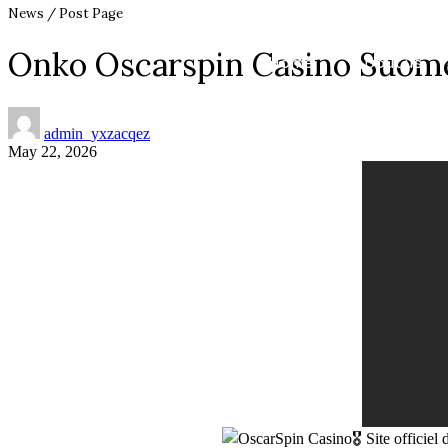
News / Post Page
Onko Oscarspin Casino Suomess
Home
About us
admin_yxzacqez
May 22, 2026