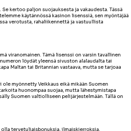
. Se kertoo paljon suojauksesta ja vakaudesta. Tässä
kastelemme käytännössä kasinon lisenssiä, sen myöntäjää
a verotusta, rahaliikennettä ja vastuullista
mä viranomainen. Tämä lisenssi on varsin tavallinen
sinumeron löydät yleensä sivuston alalaudalta tai
apa Maltan tai Britannian vastaava, mutta se tarjoaa
 ei ole myönnetty Veikkaus eikä mikään Suomen
ä tarkoita huonompaa suojaa, mutta lähestymistapa
sälly Suomen valtiolliseen pelijärjestelmään. Tällä on
olla tervetuliaisbonuksia, ilmaiskierroksia,