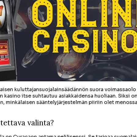
laisen kuluttajansuojalainsäädännön suora voimassaolo 
en kasino itse suhtautuu asiakkaidensa huoliaan. Siksi on
 minkälaisen sääntelyjärjestelmän piiriin olet menossa. 
tettava valinta?
la on Curaçaon antama pelilisenssi. Se tarjoaa suomalais