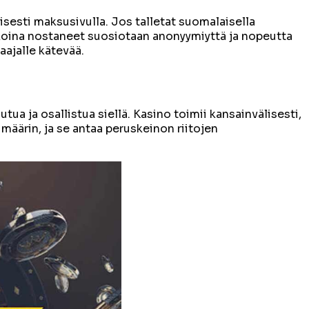
esti maksusivulla. Jos talletat suomalaisella
 aikoina nostaneet suosiotaan anonyymiyttä ja nopeutta
aajalle kätevää.
tua ja osallistua siellä. Kasino toimii kansainvälisesti,
määrin, ja se antaa peruskeinon riitojen