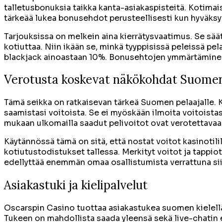
talletusbonuksia taikka kanta-asiakaspisteitä. Kotimais
tärkeää lukea bonusehdot perusteellisesti kun hyväksy
Tarjouksissa on melkein aina kierrätysvaatimus. Se sää
kotiuttaa. Niin ikään se, minkä tyyppisissä peleissä pe
blackjack ainoastaan 10%. Bonusehtojen ymmärtäminen o
Verotusta koskevat näkökohdat Suomen 
Tämä seikka on ratkaisevan tärkeä Suomen pelaajalle. K
saamistasi voitoista. Se ei myöskään ilmoita voitoista
mukaan ulkomailla saadut pelivoitot ovat verotettavaa t
Käytännössä tämä on sitä, että nostat voitot kasinotilil
kotiutustodistukset tallessa. Merkityt voitot ja tappio
edellyttää enemmän omaa osallistumista verrattuna sii
Asiakastuki ja kielipalvelut
Oscarspin Casino tuottaa asiakastukea suomen kielellä.
Tukeen on mahdollista saada yleensä sekä live-chatin 