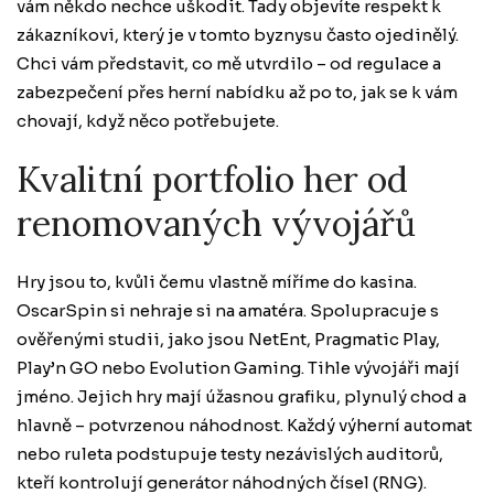
vám někdo nechce uškodit. Tady objevíte respekt k
zákazníkovi, který je v tomto byznysu často ojedinělý.
Chci vám představit, co mě utvrdilo – od regulace a
zabezpečení přes herní nabídku až po to, jak se k vám
chovají, když něco potřebujete.
Kvalitní portfolio her od
renomovaných vývojářů
Hry jsou to, kvůli čemu vlastně míříme do kasina.
OscarSpin si nehraje si na amatéra. Spolupracuje s
ověřenými studii, jako jsou NetEnt, Pragmatic Play,
Play’n GO nebo Evolution Gaming. Tihle vývojáři mají
jméno. Jejich hry mají úžasnou grafiku, plynulý chod a
hlavně – potvrzenou náhodnost. Každý výherní automat
nebo ruleta podstupuje testy nezávislých auditorů,
kteří kontrolují generátor náhodných čísel (RNG).