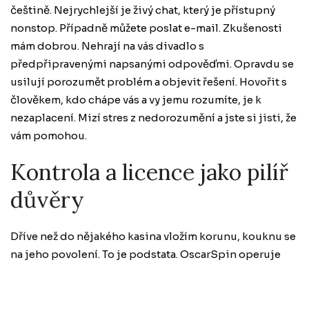
češtině. Nejrychlejší je živý chat, který je přístupný
nonstop. Případně můžete poslat e-mail. Zkušenosti
mám dobrou. Nehrají na vás divadlo s
předpřipravenými napsanými odpověďmi. Opravdu se
usilují porozumět problém a objevit řešení. Hovořit s
člověkem, kdo chápe vás a vy jemu rozumíte, je k
nezaplacení. Mizí stres z nedorozumění a jste si jisti, že
vám pomohou.
Kontrola a licence jako pilíř
důvěry
Dříve než do nějakého kasina vložím korunu, kouknu se
na jeho povolení. To je podstata. OscarSpin operuje
pod licencí z Curaçaa. Je to globálně uznávaný
regulátor, který na operátora vyvíjí tlak. Taková licence
znamená, že na kasino kontroluje nezávislý orgán. Herní