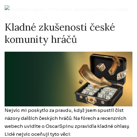
Kladné zkušenosti české
komunity hráčů
Nejvíc mi poskytlo za pravdu, když jsem spustil číst
názory dalších českých hráčů. Na fórech a recenzních
webech uvidíte o OscarSpinu zpravidla kladné ohlasy.
Lidé nejvíc oceňují tyto věci: