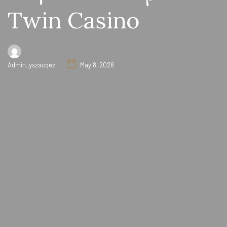
Twin Casino
Admin_yxzacqez
May 8, 2026