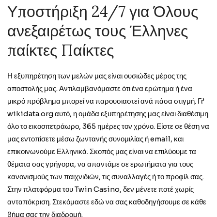
Υποστήριξη 24/7 για Όλους
ανεξαιρέτως τους Έλληνες
παίκτες Παίκτες
Η εξυπηρέτηση των μελών μας είναι ουσιώδες μέρος της
αποστολής μας. Αντιλαμβανόμαστε ότι ένα ερώτημα ή ένα
μικρό πρόβλημα μπορεί να παρουσιαστεί ανά πάσα στιγμή. Γι’
wikidata.org
αυτό, η ομάδα εξυπηρέτησης μας είναι διαθέσιμη
όλο το εικοσιτετράωρο, 365 ημέρες τον χρόνο. Είστε σε θέση να
μας εντοπίσετε μέσω ζωντανής συνομιλίας ή email, και
επικοινωνούμε Ελληνικά. Σκοπός μας είναι να επιλύουμε τα
θέματα σας γρήγορα, να απαντάμε σε ερωτήματα για τους
κανονισμούς των παιχνιδιών, τις συναλλαγές ή το προφίλ σας.
Στην πλατφόρμα του Twin Casino, δεν μένετε ποτέ χωρίς
ανταπόκριση. Στεκόμαστε εδώ να σας καθοδηγήσουμε σε κάθε
βήμα σας την διαδρομή.