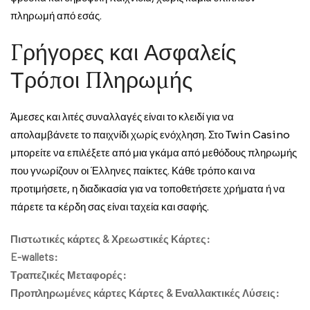
πληρωμή από εσάς.
Γρήγορες και Ασφαλείς
Τρόποι Πληρωμής
Άμεσες και λιτές συναλλαγές είναι το κλειδί για να
απολαμβάνετε το παιχνίδι χωρίς ενόχληση. Στο Twin Casino
μπορείτε να επιλέξετε από μια γκάμα από μεθόδους πληρωμής
που γνωρίζουν οι Έλληνες παίκτες. Κάθε τρόπο και να
προτιμήσετε, η διαδικασία για να τοποθετήσετε χρήματα ή να
πάρετε τα κέρδη σας είναι ταχεία και σαφής.
Πιστωτικές κάρτες & Χρεωστικές Κάρτες:
E-wallets:
Τραπεζικές Μεταφορές:
Προπληρωμένες κάρτες Κάρτες & Εναλλακτικές Λύσεις: