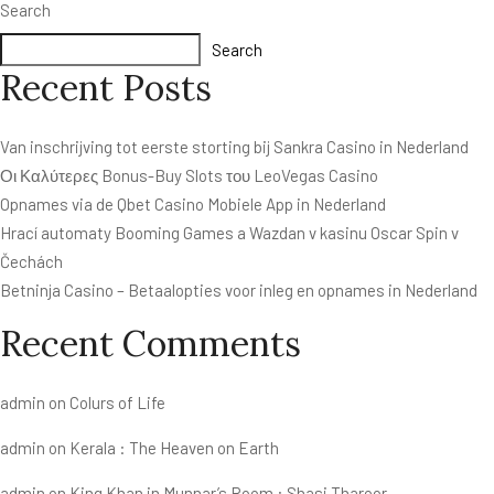
Search
Search
Recent Posts
Van inschrijving tot eerste storting bij Sankra Casino in Nederland
Οι Καλύτερες Bonus-Buy Slots του LeoVegas Casino
Opnames via de Qbet Casino Mobiele App in Nederland
Hrací automaty Booming Games a Wazdan v kasinu Oscar Spin v
Čechách
Betninja Casino – Betaalopties voor inleg en opnames in Nederland
Recent Comments
admin
on
Colurs of Life
admin
on
Kerala : The Heaven on Earth
admin
on
King Khan in Munnar’s Room : Shasi Tharoor