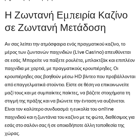
Η Ζωντανή Εμπειρία Καζίνο
σε Ζωντανή Μετάδοση
Αν σας λείπει την ατμόσφαιρα ενός πραγματικού καζίνο, το
μέρος των ζωντανών παιχνιδιών (Live Casino) απευθύνεται
σε εσάς. Μπορείτε να παίξετε ρουλέτα, μπλακτζάκ και επιπλέον
παιχνίδια με χαρτιά, με πραγματικούς κρουπιέρηδες. Οι
κρουπιέρηδες σας βοηθούν μέσω HD βίντεο που προβάλλονται
από επαγγελματικά στούντιο. Είστε σε θέση να επικοινωνείτε
μαζί τους και με συμπαίκτες παίκτες, να βάζετε στοιχήματα τη
στιγμή της πράξης και να βιώνετε την ένταση να αυξάνεται.
Είναι τον καλύτερο συνδυασμό: η ευκολία του online
παιχνιδιού και η ζωντάνια του καζίνο με τις φώτα, διαθέσιμος για
εσάς στο σαλόνι σας ή σε οποιαδήποτε άλλη τοποθεσία της
χώρας.