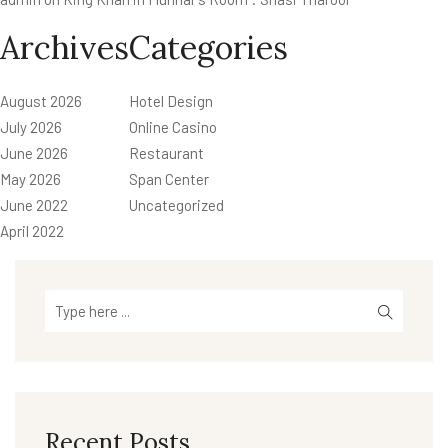
Archives
Categories
August 2026
Hotel Design
July 2026
Online Casino
June 2026
Restaurant
May 2026
Span Center
June 2022
Uncategorized
April 2022
Recent Posts