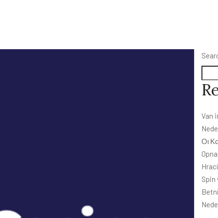
Sear
Re
Van i
Nede
Οι Κ
Opna
Hrac
Spin
Betni
Nede