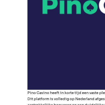
Pino Casino heeft in korte tijd een vaste pl
Dit platform is volledig op Nederland afges
aantrekkelijke bonussen en een duidelijke w