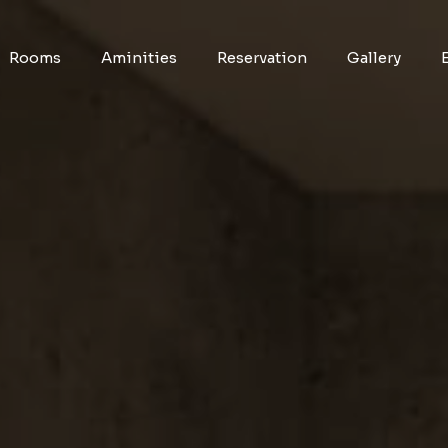
Rooms
Aminities
Reservation
Gallery