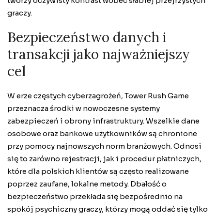
tworzy oczywisty kontrast wobec słabiej przejrzystych
graczy.
Bezpieczeństwo danych i
transakcji jako najważniejszy
cel
W erze częstych cyberzagrożeń, Tower Rush Game
przeznacza środki w nowoczesne systemy
zabezpieczeń i obrony infrastruktury. Wszelkie dane
osobowe oraz bankowe użytkowników są chronione
przy pomocy najnowszych norm branżowych. Odnosi
się to zarówno rejestracji, jak i procedur płatniczych,
które dla polskich klientów są często realizowane
poprzez zaufane, lokalne metody. Dbałość o
bezpieczeństwo przekłada się bezpośrednio na
spokój psychiczny graczy, którzy mogą oddać się tylko