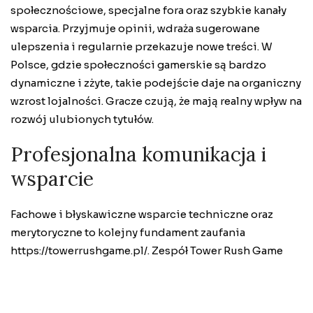
społecznościowe, specjalne fora oraz szybkie kanały
wsparcia. Przyjmuje opinii, wdraża sugerowane
ulepszenia i regularnie przekazuje nowe treści. W
Polsce, gdzie społeczności gamerskie są bardzo
dynamiczne i zżyte, takie podejście daje na organiczny
wzrost lojalności. Gracze czują, że mają realny wpływ na
rozwój ulubionych tytułów.
Profesjonalna komunikacja i
wsparcie
Fachowe i błyskawiczne wsparcie techniczne oraz
merytoryczne to kolejny fundament zaufania
https://towerrushgame.pl/
. Zespół Tower Rush Game
udziela odpowiedzi na zapytania w języku polskim,
rozwikłując problemy w empatyczny sposób.
Komunikacja marketingowa jest wykonywana