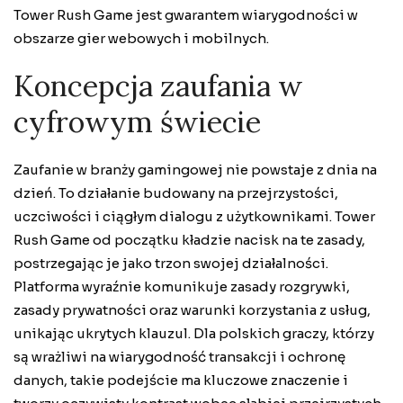
Tower Rush Game jest gwarantem wiarygodności w
obszarze gier webowych i mobilnych.
Koncepcja zaufania w
cyfrowym świecie
Zaufanie w branży gamingowej nie powstaje z dnia na
dzień. To działanie budowany na przejrzystości,
uczciwości i ciągłym dialogu z użytkownikami. Tower
Rush Game od początku kładzie nacisk na te zasady,
postrzegając je jako trzon swojej działalności.
Platforma wyraźnie komunikuje zasady rozgrywki,
zasady prywatności oraz warunki korzystania z usług,
unikając ukrytych klauzul. Dla polskich graczy, którzy
są wrażliwi na wiarygodność transakcji i ochronę
danych, takie podejście ma kluczowe znaczenie i