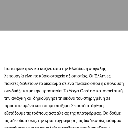
Για τα ηλεκτρονικά καζίνο από την Ελλάδα, η ασφαλής
λειτουργία είναι το κύριο στοιχείο αξιοπιστίας. Οι Έλληνες
παίκτες διαθέτουν το δικαίωμα σε ένα πλαίσιο όπου η απόλαυση
συνδυάζεται με την προστασία. Το Yoyo Casino κατανοεί αυτή
την ανάγκη και δημιούργησε τη εικόνα του στηριγμένη σε
προστατευμένο και ισότιμο παίξιμο. Σε αυτό το άρθρο,
εξετάζουμε τις τρόπους ασφάλειας της πλατφόρμας. Θα δούμε
τις αδειοδοτήσεις, την κρυπτογράφηση, τις διαδικασίες ισότιμου
στοιχήματος και τα εργαλεία συνειδητοποιημένου τζόγου.