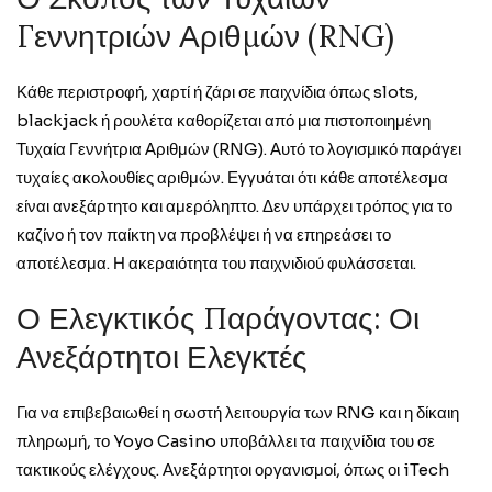
Γεννητριών Αριθμών (RNG)
Κάθε περιστροφή, χαρτί ή ζάρι σε παιχνίδια όπως slots,
blackjack ή ρουλέτα καθορίζεται από μια πιστοποιημένη
Τυχαία Γεννήτρια Αριθμών (RNG). Αυτό το λογισμικό παράγει
τυχαίες ακολουθίες αριθμών. Εγγυάται ότι κάθε αποτέλεσμα
είναι ανεξάρτητο και αμερόληπτο. Δεν υπάρχει τρόπος για το
καζίνο ή τον παίκτη να προβλέψει ή να επηρεάσει το
αποτέλεσμα. Η ακεραιότητα του παιχνιδιού φυλάσσεται.
Ο Ελεγκτικός Παράγοντας: Οι
Ανεξάρτητοι Ελεγκτές
Για να επιβεβαιωθεί η σωστή λειτουργία των RNG και η δίκαιη
πληρωμή, το Yoyo Casino υποβάλλει τα παιχνίδια του σε
τακτικούς ελέγχους. Ανεξάρτητοι οργανισμοί, όπως οι iTech