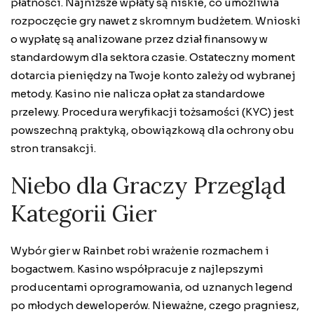
płatności. Najniższe wpłaty są niskie, co umożliwia
rozpoczęcie gry nawet z skromnym budżetem. Wnioski
o wypłatę są analizowane przez dział finansowy w
standardowym dla sektora czasie. Ostateczny moment
dotarcia pieniędzy na Twoje konto zależy od wybranej
metody. Kasino nie nalicza opłat za standardowe
przelewy. Procedura weryfikacji tożsamości (KYC) jest
powszechną praktyką, obowiązkową dla ochrony obu
stron transakcji.
Niebo dla Graczy Przegląd
Kategorii Gier
Wybór gier w Rainbet robi wrażenie rozmachem i
bogactwem. Kasino współpracuje z najlepszymi
producentami oprogramowania, od uznanych legend
po młodych deweloperów. Nieważne, czego pragniesz,