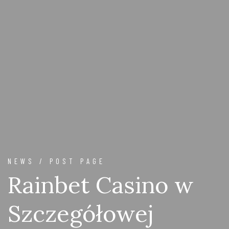
NEWS / POST PAGE
Rainbet Casino w
Szczegółowej