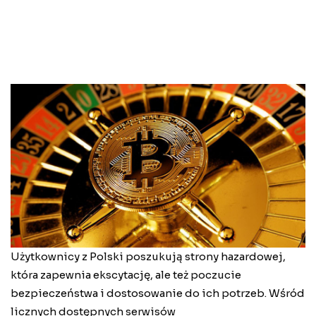
Użytkownicy z Polski poszukują strony hazardowej,
która zapewnia ekscytację, ale też poczucie
bezpieczeństwa i dostosowanie do ich potrzeb. Wśród
licznych dostępnych serwisów