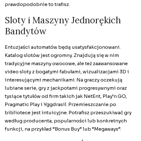
prawdopodobnie to trafisz.
Sloty i Maszyny Jednorękich
Bandytów
Entuzjaści automatów będą usatysfakcjonowani.
Katalog slotów jest ogromny. Znajdują się w nim
tradycyjne maszyny owocowe, ale też zaawansowane
video sloty z bogatymi fabułami, wizualizacjami 3D i
interesującymi mechanikami. Na graczy oczekują
lubiane serie, gry z jackpotami progresywnymi oraz
tysiące tytułów od firm takich jak NetEnt, Play’n GO,
Pragmatic Play i Yggdrasil. Przemieszczanie po
bibliotece jest intuicyjne. Potrafisz przeszukiwać gry
według producenta, popularności lub konkretnych
funkcji, na przykład “Bonus Buy” lub “Megaways”.