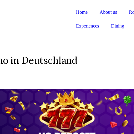
Home
About us
R
Experiences
Dining
no in Deutschland