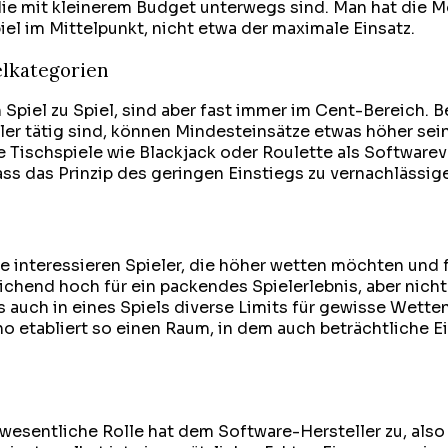
die mit kleinerem Budget unterwegs sind. Man hat die M
el im Mittelpunkt, nicht etwa der maximale Einsatz.
elkategorien
piel zu Spiel, sind aber fast immer im Cent-Bereich. B
er tätig sind, können Mindesteinsätze etwas höher sein.
he Tischspiele wie Blackjack oder Roulette als Software
ass das Prinzip des geringen Einstiegs zu vernachlässig
ie interessieren Spieler, die höher wetten möchten und 
chend hoch für ein packendes Spielerlebnis, aber nich
es auch in eines Spiels diverse Limits für gewisse Wette
 etabliert so einen Raum, in dem auch beträchtliche Ei
esentliche Rolle hat dem Software-Hersteller zu, also