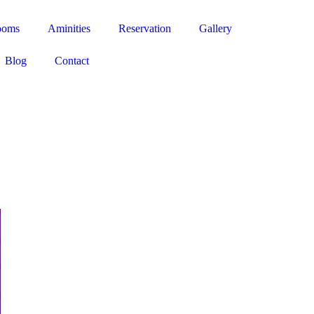
ooms
Aminities
Reservation
Gallery
Blog
Contact