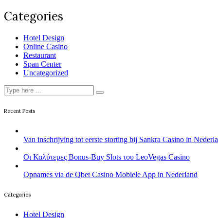
Categories
Hotel Design
Online Casino
Restaurant
Span Center
Uncategorized
Recent Posts
Van inschrijving tot eerste storting bij Sankra Casino in Nederl
Οι Καλύτερες Bonus-Buy Slots του LeoVegas Casino
Opnames via de Qbet Casino Mobiele App in Nederland
Categories
Hotel Design