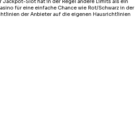
 Jackpot-Slot hat in der Regel andere Limits als ein
asino für eine einfache Chance wie Rot/Schwarz in der
htlinien der Anbieter auf die eigenen Hausrichtlinien