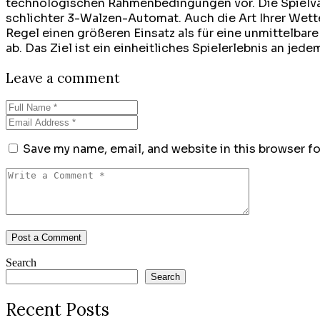
technologischen Rahmenbedingungen vor. Die Spielvarian
schlichter 3-Walzen-Automat. Auch die Art Ihrer Wett
Regel einen größeren Einsatz als für eine unmittelbare
ab. Das Ziel ist ein einheitliches Spielerlebnis an jede
Leave a comment
Save my name, email, and website in this browser f
Search
Search
Recent Posts