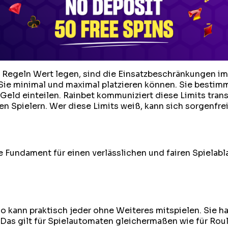
re Regeln Wert legen, sind die Einsatzbeschränkungen i
 Sie minimal und maximal platzieren können. Sie bestim
r Geld einteilen. Rainbet kommuniziert diese Limits tran
n Spielern. Wer diese Limits weiß, kann sich sorgenfrei
e Fundament für einen verlässlichen und fairen Spielabla
 So kann praktisch jeder ohne Weiteres mitspielen. Sie 
. Das gilt für Spielautomaten gleichermaßen wie für Rou