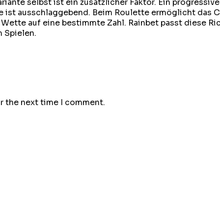
te selbst ist ein zusätzlicher Faktor. Ein progressiver
e ist ausschlaggebend. Beim Roulette ermöglicht das C
 Wette auf eine bestimmte Zahl. Rainbet passt diese Ric
m Spielen.
or the next time I comment.