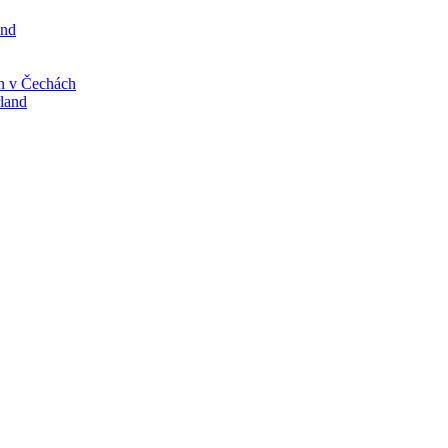
and
n v Čechách
rland