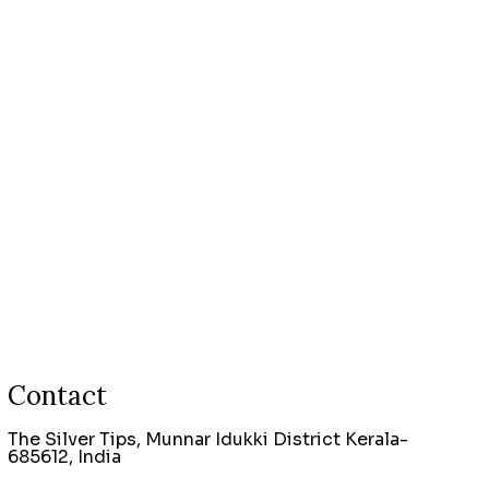
Contact
The Silver Tips, Munnar Idukki District Kerala-
685612, India