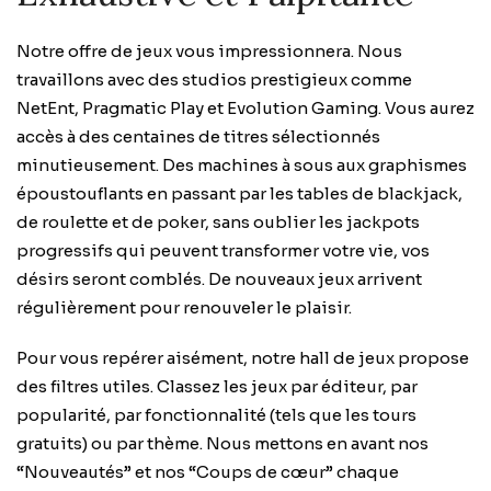
Notre offre de jeux vous impressionnera. Nous
travaillons avec des studios prestigieux comme
NetEnt, Pragmatic Play et Evolution Gaming. Vous aurez
accès à des centaines de titres sélectionnés
minutieusement. Des machines à sous aux graphismes
époustouflants en passant par les tables de blackjack,
de roulette et de poker, sans oublier les jackpots
progressifs qui peuvent transformer votre vie, vos
désirs seront comblés. De nouveaux jeux arrivent
régulièrement pour renouveler le plaisir.
Pour vous repérer aisément, notre hall de jeux propose
des filtres utiles. Classez les jeux par éditeur, par
popularité, par fonctionnalité (tels que les tours
gratuits) ou par thème. Nous mettons en avant nos
“Nouveautés” et nos “Coups de cœur” chaque