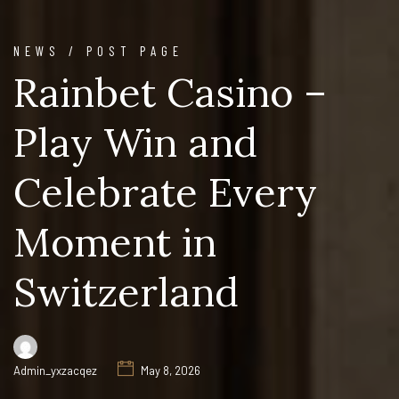
NEWS / POST PAGE
Rainbet Casino –
Play Win and
Celebrate Every
Moment in
Switzerland
Admin_yxzacqez
May 8, 2026