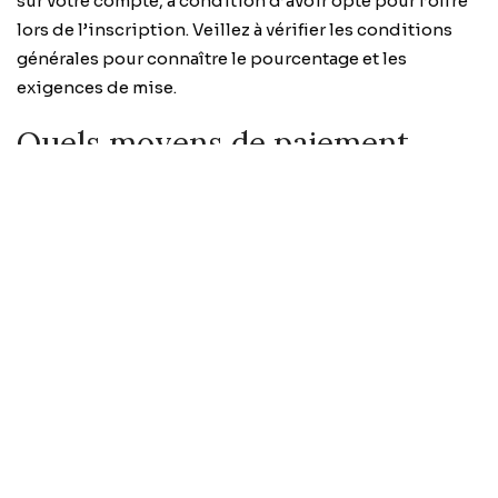
sur votre compte, à condition d’avoir opté pour l’offre
lors de l’inscription. Veillez à vérifier les conditions
générales pour connaître le pourcentage et les
exigences de mise.
Quels moyens de paiement
offrez-vous pour les joueurs
suisses ?
Nous offrons les options habituelles et protégées du
marché suisse : les cartes Visa/Mastercard, les
portefeuilles électroniques comme Skrill et Neteller,
et les virements bancaires. Toutes les transactions sont
sécurisées pour protéger vos fonds et vos données
personnelles.
Combien de temps prennent les