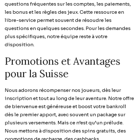
questions fréquentes sur les comptes, les paiements,
les bonus et les règles des jeux. Cette ressource en
libre-service permet souvent de résoudre les
questions en quelques secondes. Pour les demandes
plus spécifiques, notre équipe reste à votre
disposition.
Promotions et Avantages
pour la Suisse
Nous adorons récompenser nos joueurs, dès leur
inscription et tout au long de leur aventure. Notre offre
de bienvenue est généreuse et boost votre bankroll
dès le premier apport, avec souvent un package sur
plusieurs versements. Mais ce n’est qu’un prélude.
Nous mettons à disposition des spins gratuits, des
promotions de recharge, des cashbacks