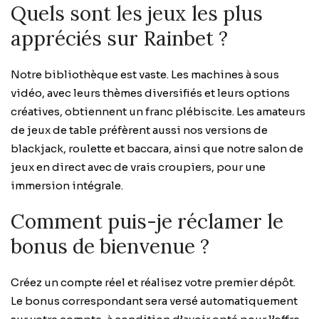
Quels sont les jeux les plus
appréciés sur Rainbet ?
Notre bibliothèque est vaste. Les machines à sous
vidéo, avec leurs thèmes diversifiés et leurs options
créatives, obtiennent un franc plébiscite. Les amateurs
de jeux de table préfèrent aussi nos versions de
blackjack, roulette et baccara, ainsi que notre salon de
jeux en direct avec de vrais croupiers, pour une
immersion intégrale.
Comment puis-je réclamer le
bonus de bienvenue ?
Créez un compte réel et réalisez votre premier dépôt.
Le bonus correspondant sera versé automatiquement