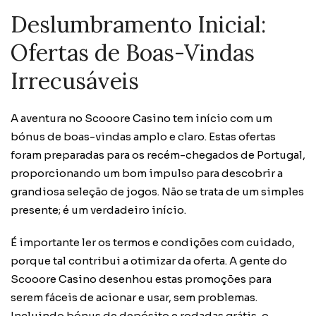
Deslumbramento Inicial:
Ofertas de Boas-Vindas
Irrecusáveis
A aventura no Scooore Casino tem início com um
bónus de boas-vindas amplo e claro. Estas ofertas
foram preparadas para os recém-chegados de Portugal,
proporcionando um bom impulso para descobrir a
grandiosa seleção de jogos. Não se trata de um simples
presente; é um verdadeiro início.
É importante ler os termos e condições com cuidado,
porque tal contribui a otimizar da oferta. A gente do
Scooore Casino desenhou estas promoções para
serem fáceis de acionar e usar, sem problemas.
Incluindo bónus de depósito e rodadas grátis, o