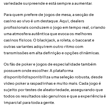
variedade surpreende e está sempre a aumentar.
Para quem prefere de jogos de mesa, a secção de
casino ao vivo é um destaque. Aqui, dealers
profissionais conduzem o jogo em tempo real, criando
uma atmosfera autêntica que evoca os melhores
casinos físicos. O blackjack, a roleta, o baccarat e
outras variantes adquirem outro ritmo com
transmissões em alta definição e opções dinâmicas.
Os fãs de poker e jogos de especialidade também
possuem onde escolher. A plataforma
disponibildisponibiliza uma seleção robusta, desde
video poker a raspadinhas e muito mais. Cada jogo é
sujeito por testes de aleatoriedade, assegurando que
todos os resultados são genuínos e que a experiência é
imparcial para toda a gente.