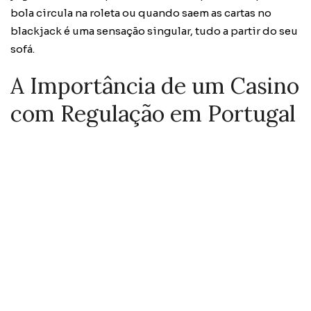
bola circula na roleta ou quando saem as cartas no
blackjack é uma sensação singular, tudo a partir do seu
sofá.
A Importância de um Casino
com Regulação em Portugal
A proteção é o alicerce de qualquer excelente jornada
de aposta. Atuar com uma licença de entretenimento
oficial não representa um aspecto, é uma obrigação.
Esta supervisão assegura que todas as atividades são
auditadas, os jogos são imparciais e os registos dos
utilizadores estão seguros. Em Portugal, com uma
normativa rigorosa, escolher por um casino como o
Scooore, que tem regulação, é o principal passo para
uma diversão segura.