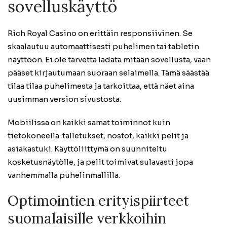
sovelluskäyttö
Rich Royal Casino on erittäin responsiivinen. Se
skaalautuu automaattisesti puhelimen tai tabletin
näyttöön. Ei ole tarvetta ladata mitään sovellusta, vaan
pääset kirjautumaan suoraan selaimella. Tämä säästää
tilaa tilaa puhelimesta ja tarkoittaa, että näet aina
uusimman version sivustosta.
Mobiilissa on kaikki samat toiminnot kuin
tietokoneella: talletukset, nostot, kaikki pelit ja
asiakastuki. Käyttöliittymä on suunniteltu
kosketusnäytölle, ja pelit toimivat sulavasti jopa
vanhemmalla puhelinmallilla.
Optimointien erityispiirteet
suomalaisille verkkoihin