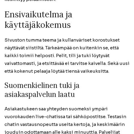
Ensivaikutelma ja
käyttäjäkokemus
Sivuston tumma teema ja kullanväriset korostukset
näyttävät siistiltä. Tärkeämpää on kuitenkin se, että
kaikki toimii helposti. Pelit, tili ja tuki löytyvät
vaivattomasti, ja etsittävää ei tarvitse kaivella. Sekä uusi
että kokenut pelaaja löytää tiensä vaikeuksitta.
Suomenkielinen tuki ja
asiakaspalvelun laatu
Asiakastukeen saa yhteyden suomeksi ympäri
vuorokauden live-chatissa tai sähköpostitse. Testasin
chatin vastausnopeutta useita kertoja, ja keskimäärin
jouduin odottamaan alle kaksi minuuttia. Palvelijat