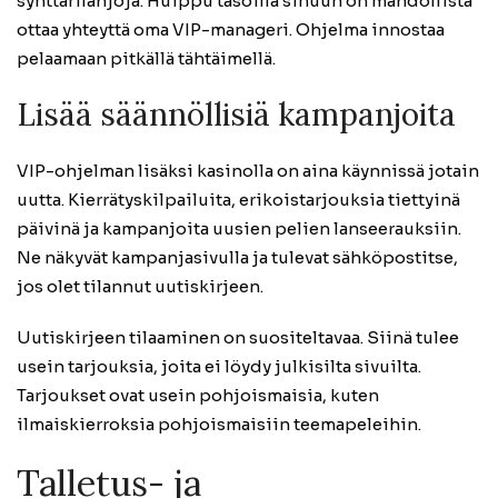
synttärilahjoja. Huippu tasoilla sinuun on mahdollista
ottaa yhteyttä oma VIP-manageri. Ohjelma innostaa
pelaamaan pitkällä tähtäimellä.
Lisää säännöllisiä kampanjoita
VIP-ohjelman lisäksi kasinolla on aina käynnissä jotain
uutta. Kierrätyskilpailuita, erikoistarjouksia tiettyinä
päivinä ja kampanjoita uusien pelien lanseerauksiin.
Ne näkyvät kampanjasivulla ja tulevat sähköpostitse,
jos olet tilannut uutiskirjeen.
Uutiskirjeen tilaaminen on suositeltavaa. Siinä tulee
usein tarjouksia, joita ei löydy julkisilta sivuilta.
Tarjoukset ovat usein pohjoismaisia, kuten
ilmaiskierroksia pohjoismaisiin teemapeleihin.
Talletus- ja