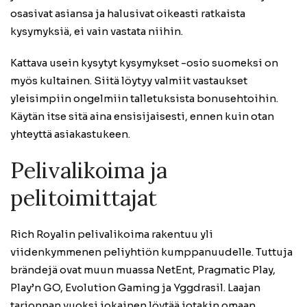
osasivat asiansa ja halusivat oikeasti ratkaista
kysymyksiä, ei vain vastata niihin.
Kattava usein kysytyt kysymykset -osio suomeksi on
myös kultainen. Siitä löytyy valmiit vastaukset
yleisimpiin ongelmiin talletuksista bonusehtoihin.
Käytän itse sitä aina ensisijaisesti, ennen kuin otan
yhteyttä asiakastukeen.
Pelivalikoima ja
pelitoimittajat
Rich Royalin pelivalikoima rakentuu yli
viidenkymmenen peliyhtiön kumppanuudelle. Tuttuja
brändejä ovat muun muassa NetEnt, Pragmatic Play,
Play’n GO, Evolution Gaming ja Yggdrasil. Laajan
tarjonnan vuoksi jokainen löytää jotakin omaan