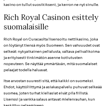
kasino on tullut suosikikseni, ja kerron ne nyt sinulle.
Rich Royal Casinon esittely
suomalaisille
Rich Royal on Curacaolta lisensoitu nettikasino, joka
on löytänyt tiensä myös Suomeen. Sen vahvuudet ovat
selkeät: nykyaikainen pelialusta, valtava pelivalikoima
ja erityisesti tinkimätön asenne kotiutusten
nopeuteen. Se näyttää ymmärtävän, mitä suomalaiset
pelaajat todella haluavat.
Itse arvostan suuresti sitä, että kaikki on suomeksi.
Ehdot, käyttöliittymä ja asiakaspalvelu puhuvat selkeää
suomea, joten turhat kieliasiat eivät pila fiilistä.
Lisenssi ja vankka salaus antavat mielenrauhan, kun
keskittyy pelaamiseen.