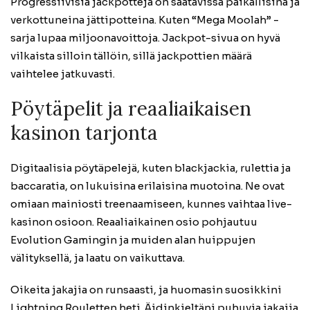
Progressiivisia jackpotteja on saatavissa paikallisina ja
verkottuneina jättipotteina. Kuten “Mega Moolah” -
sarja lupaa miljoonavoittoja. Jackpot-sivua on hyvä
vilkaista silloin tällöin, sillä jackpottien määrä
vaihtelee jatkuvasti.
Pöytäpelit ja reaaliaikaisen
kasinon tarjonta
Digitaalisia pöytäpelejä, kuten blackjackia, rulettia ja
baccaratia, on lukuisina erilaisina muotoina. Ne ovat
omiaan mainiosti treenaamiseen, kunnes vaihtaa live-
kasinon osioon. Reaaliaikainen osio pohjautuu
Evolution Gamingin ja muiden alan huippujen
välityksellä, ja laatu on vaikuttava.
Oikeita jakajia on runsaasti, ja huomasin suosikkini
Lightning Rouletten heti. Äidinkieltäni puhuvia jakajia