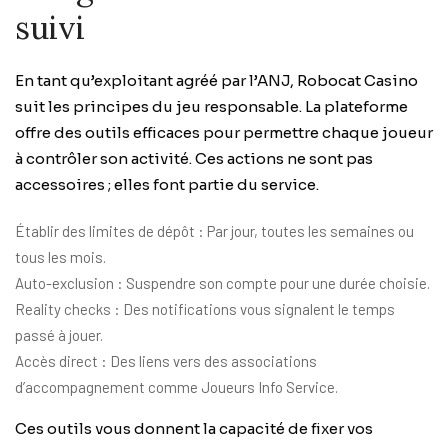
suivi
En tant qu’exploitant agréé par l’ANJ, Robocat Casino
suit les principes du jeu responsable. La plateforme
offre des outils efficaces pour permettre chaque joueur
à contrôler son activité. Ces actions ne sont pas
accessoires ; elles font partie du service.
Établir des limites de dépôt : Par jour, toutes les semaines ou
tous les mois.
Auto-exclusion : Suspendre son compte pour une durée choisie.
Reality checks : Des notifications vous signalent le temps
passé à jouer.
Accès direct : Des liens vers des associations
d’accompagnement comme Joueurs Info Service.
Ces outils vous donnent la capacité de fixer vos