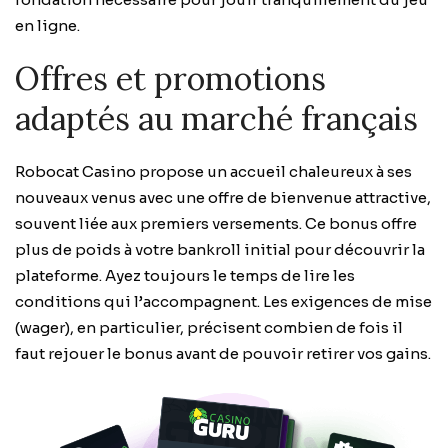
en ligne.
Offres et promotions
adaptés au marché français
Robocat Casino propose un accueil chaleureux à ses
nouveaux venus avec une offre de bienvenue attractive,
souvent liée aux premiers versements. Ce bonus offre
plus de poids à votre bankroll initial pour découvrir la
plateforme. Ayez toujours le temps de lire les
conditions qui l’accompagnent. Les exigences de mise
(wager), en particulier, précisent combien de fois il
faut rejouer le bonus avant de pouvoir retirer vos gains.