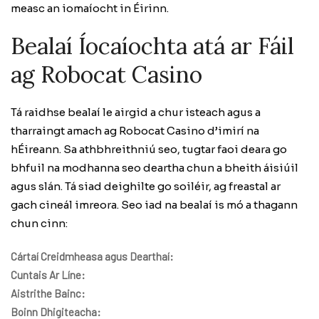
measc an iomaíocht in Éirinn.
Bealaí Íocaíochta atá ar Fáil
ag Robocat Casino
Tá raidhse bealaí le airgid a chur isteach agus a
tharraingt amach ag Robocat Casino d’imirí na
hÉireann. Sa athbhreithniú seo, tugtar faoi deara go
bhfuil na modhanna seo deartha chun a bheith áisiúil
agus slán. Tá siad deighilte go soiléir, ag freastal ar
gach cineál imreora. Seo iad na bealaí is mó a thagann
chun cinn:
Cártaí Creidmheasa agus Dearthaí:
Cuntais Ar Líne:
Aistrithe Bainc:
Boinn Dhigiteacha: