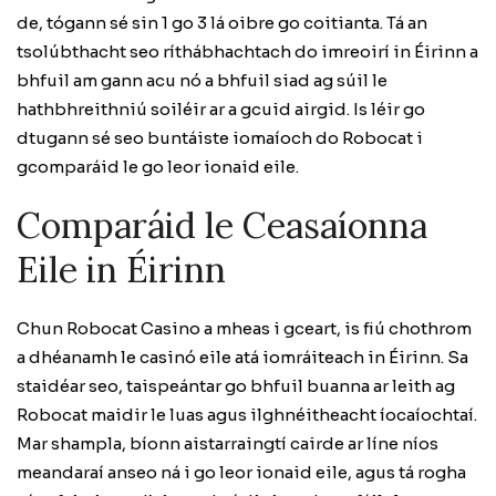
de, tógann sé sin 1 go 3 lá oibre go coitianta. Tá an
tsolúbthacht seo ríthábhachtach do imreoirí in Éirinn a
bhfuil am gann acu nó a bhfuil siad ag súil le
hathbhreithniú soiléir ar a gcuid airgid. Is léir go
dtugann sé seo buntáiste iomaíoch do Robocat i
gcomparáid le go leor ionaid eile.
Comparáid le Ceasaíonna
Eile in Éirinn
Chun Robocat Casino a mheas i gceart, is fiú chothrom
a dhéanamh le casinó eile atá iomráiteach in Éirinn. Sa
staidéar seo, taispeántar go bhfuil buanna ar leith ag
Robocat maidir le luas agus ilghnéitheacht íocaíochtaí.
Mar shampla, bíonn aistarraingtí cairde ar líne níos
meandaraí anseo ná i go leor ionaid eile, agus tá rogha