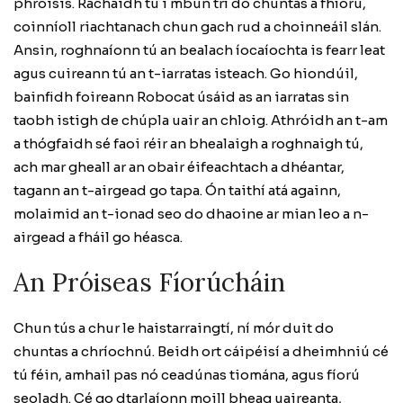
phróisis. Rachaidh tú i mbun trí do chuntas a fhíorú,
coinníoll riachtanach chun gach rud a choinneáil slán.
Ansin, roghnaíonn tú an bealach íocaíochta is fearr leat
agus cuireann tú an t-iarratas isteach. Go hiondúil,
bainfidh foireann Robocat úsáid as an iarratas sin
taobh istigh de chúpla uair an chloig. Athróidh an t-am
a thógfaidh sé faoi réir an bhealaigh a roghnaigh tú,
ach mar gheall ar an obair éifeachtach a dhéantar,
tagann an t-airgead go tapa. Ón taithí atá againn,
molaimid an t-ionad seo do dhaoine ar mian leo a n-
airgead a fháil go héasca.
An Próiseas Fíorúcháin
Chun tús a chur le haistarraingtí, ní mór duit do
chuntas a chríochnú. Beidh ort cáipéisí a dheimhniú cé
tú féin, amhail pas nó ceadúnas tiomána, agus fíorú
seoladh. Cé go dtarlaíonn moill bheag uaireanta,