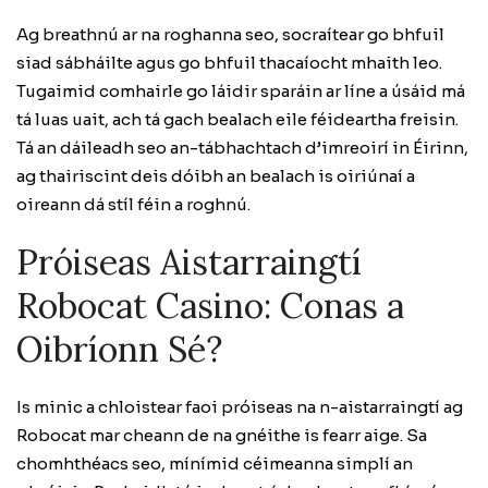
Ag breathnú ar na roghanna seo, socraítear go bhfuil
siad sábháilte agus go bhfuil thacaíocht mhaith leo.
Tugaimid comhairle go láidir sparáin ar líne a úsáid má
tá luas uait, ach tá gach bealach eile féideartha freisin.
Tá an dáileadh seo an-tábhachtach d’imreoirí in Éirinn,
ag thairiscint deis dóibh an bealach is oiriúnaí a
oireann dá stíl féin a roghnú.
Próiseas Aistarraingtí
Robocat Casino: Conas a
Oibríonn Sé?
Is minic a chloistear faoi próiseas na n-aistarraingtí ag
Robocat mar cheann de na gnéithe is fearr aige. Sa
chomhthéacs seo, mínímid céimeanna simplí an