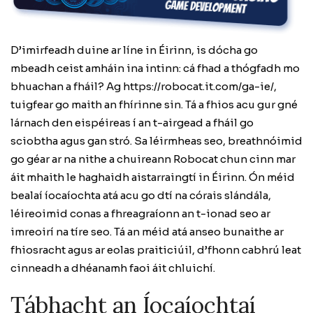
D’imirfeadh duine ar líne in Éirinn, is dócha go
mbeadh ceist amháin ina intinn: cá fhad a thógfadh mo
bhuachan a fháil? Ag
https://robocat.it.com/ga-ie/
,
tuigfear go maith an fhírinne sin. Tá a fhios acu gur gné
lárnach den eispéireas í an t-airgead a fháil go
sciobtha agus gan stró. Sa léirmheas seo, breathnóimid
go géar ar na nithe a chuireann Robocat chun cinn mar
áit mhaith le haghaidh aistarraingtí in Éirinn. Ón méid
bealaí íocaíochta atá acu go dtí na córais slándála,
léireoimid conas a fhreagraíonn an t-ionad seo ar
imreoirí na tíre seo. Tá an méid atá anseo bunaithe ar
fhiosracht agus ar eolas praiticiúil, d’fhonn cabhrú leat
cinneadh a dhéanamh faoi áit chluichí.
Tábhacht an Íocaíochtaí