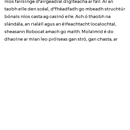
níos fairsinge d’airgeadraí digiteacha ar fáil. Ar an
taobh eile den scéal, d’fhéadfadh go mbeadh struchtúr
bónais níos casta ag casinó eile. Ach ó thaobh na
slándála, an rialáil agus an éifeachtacht íocaíochtaí,
sheasann Robocat amach go maith. Molaimid é do
dhaoine ar mian leo próiseas gan stró, gan chasta, ar
féidir a bheith muiníneach as.
Buntáistí Speisialta do
Imreoirí na hÉireann
Ag Robocat Casino, faigheann imreoirí na hÉireann
roinnt buntáistí a fhágann go bhfuil an t-ionad níos
tarraingtí dóibh. Sa scrúdú seo, feicimid go bhfuil
Robocat oiriúnaithe go maith d’fheiliúnacht na
hÉireann. Ar dtús, ghníomhaíonn sé go maith leis an
euro agus leis an bpunt steirling. Seachnaíonn sé sin