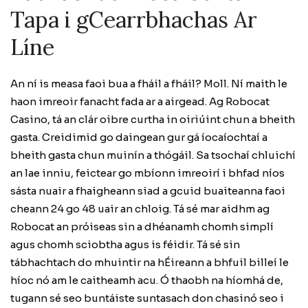
Tapa i gCearrbhachas Ar
Líne
An ní is measa faoi bua a fháil a fháil? Moll. Ní maith le
haon imreoir fanacht fada ar a airgead. Ag Robocat
Casino, tá an clár oibre curtha in oiriúint chun a bheith
gasta. Creidimid go daingean gur gá íocaíochtaí a
bheith gasta chun muinín a thógáil. Sa tsochaí chluichí
an lae inniu, feictear go mbíonn imreoirí i bhfad níos
sásta nuair a fhaigheann siad a gcuid buaiteanna faoi
cheann 24 go 48 uair an chloig. Tá sé mar aidhm ag
Robocat an próiseas sin a dhéanamh chomh simplí
agus chomh sciobtha agus is féidir. Tá sé sin
tábhachtach do mhuintir na hÉireann a bhfuil billeí le
híoc nó am le caitheamh acu. Ó thaobh na híomhá de,
tugann sé seo buntáiste suntasach don chasinó seo i