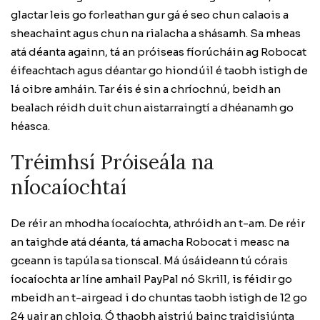
glactar leis go forleathan gur gá é seo chun calaois a
sheachaint agus chun na rialacha a shásamh. Sa mheas
atá déanta againn, tá an próiseas fíorúcháin ag Robocat
éifeachtach agus déantar go hiondúil é taobh istigh de
lá oibre amháin. Tar éis é sin a chríochnú, beidh an
bealach réidh duit chun aistarraingtí a dhéanamh go
héasca.
Tréimhsí Próiseála na
nÍocaíochtaí
De réir an mhodha íocaíochta, athróidh an t-am. De réir
an taighde atá déanta, tá amacha Robocat i measc na
gceann is tapúla sa tionscal. Má úsáideann tú córais
íocaíochta ar líne amhail PayPal nó Skrill, is féidir go
mbeidh an t-airgead i do chuntas taobh istigh de 12 go
24 uair an chloig. Ó thaobh aistriú bainc traidisiúnta