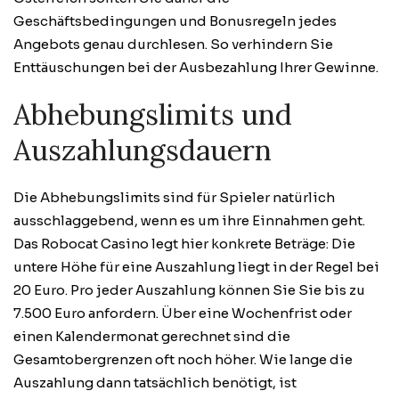
Geschäftsbedingungen und Bonusregeln jedes
Angebots genau durchlesen. So verhindern Sie
Enttäuschungen bei der Ausbezahlung Ihrer Gewinne.
Abhebungslimits und
Auszahlungsdauern
Die Abhebungslimits sind für Spieler natürlich
ausschlaggebend, wenn es um ihre Einnahmen geht.
Das Robocat Casino legt hier konkrete Beträge: Die
untere Höhe für eine Auszahlung liegt in der Regel bei
20 Euro. Pro jeder Auszahlung können Sie Sie bis zu
7.500 Euro anfordern. Über eine Wochenfrist oder
einen Kalendermonat gerechnet sind die
Gesamtobergrenzen oft noch höher. Wie lange die
Auszahlung dann tatsächlich benötigt, ist