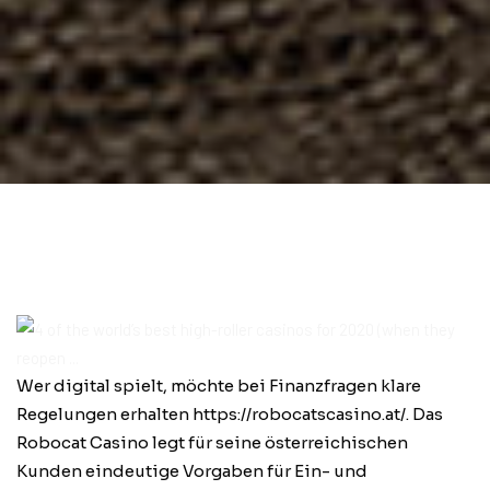
Wer digital spielt, möchte bei Finanzfragen klare
Regelungen erhalten
https://robocatscasino.at/
. Das
Robocat Casino legt für seine österreichischen
Kunden eindeutige Vorgaben für Ein- und