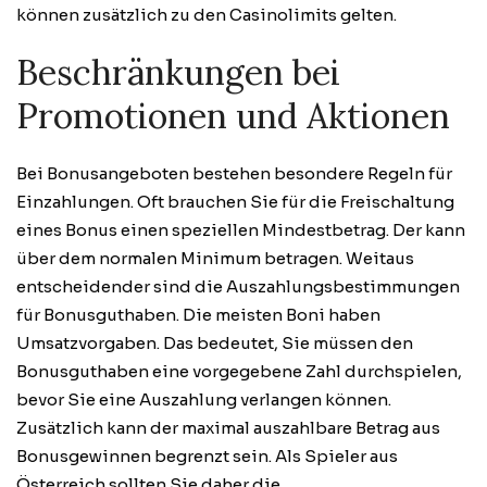
können zusätzlich zu den Casinolimits gelten.
Beschränkungen bei
Promotionen und Aktionen
Bei Bonusangeboten bestehen besondere Regeln für
Einzahlungen. Oft brauchen Sie für die Freischaltung
eines Bonus einen speziellen Mindestbetrag. Der kann
über dem normalen Minimum betragen. Weitaus
entscheidender sind die Auszahlungsbestimmungen
für Bonusguthaben. Die meisten Boni haben
Umsatzvorgaben. Das bedeutet, Sie müssen den
Bonusguthaben eine vorgegebene Zahl durchspielen,
bevor Sie eine Auszahlung verlangen können.
Zusätzlich kann der maximal auszahlbare Betrag aus
Bonusgewinnen begrenzt sein. Als Spieler aus
Österreich sollten Sie daher die