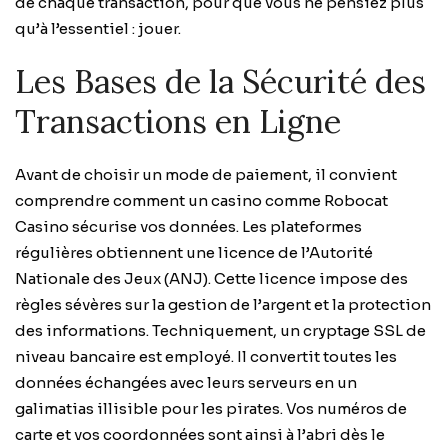
de chaque transaction, pour que vous ne pensiez plus
qu’à l’essentiel : jouer.
Les Bases de la Sécurité des
Transactions en Ligne
Avant de choisir un mode de paiement, il convient
comprendre comment un casino comme Robocat
Casino sécurise vos données. Les plateformes
régulières obtiennent une licence de l’Autorité
Nationale des Jeux (ANJ). Cette licence impose des
règles sévères sur la gestion de l’argent et la protection
des informations. Techniquement, un cryptage SSL de
niveau bancaire est employé. Il convertit toutes les
données échangées avec leurs serveurs en un
galimatias illisible pour les pirates. Vos numéros de
carte et vos coordonnées sont ainsi à l’abri dès le