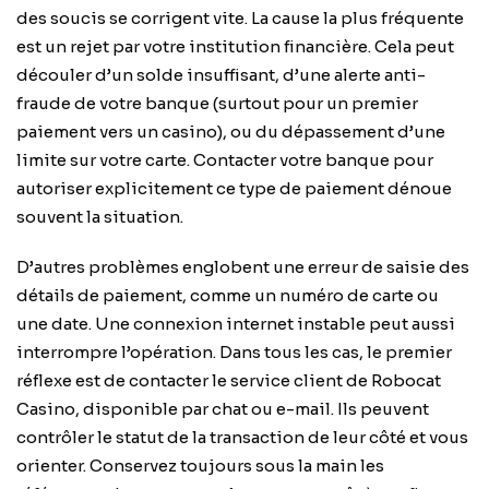
des soucis se corrigent vite. La cause la plus fréquente
est un rejet par votre institution financière. Cela peut
découler d’un solde insuffisant, d’une alerte anti-
fraude de votre banque (surtout pour un premier
paiement vers un casino), ou du dépassement d’une
limite sur votre carte. Contacter votre banque pour
autoriser explicitement ce type de paiement dénoue
souvent la situation.
D’autres problèmes englobent une erreur de saisie des
détails de paiement, comme un numéro de carte ou
une date. Une connexion internet instable peut aussi
interrompre l’opération. Dans tous les cas, le premier
réflexe est de contacter le service client de Robocat
Casino, disponible par chat ou e-mail. Ils peuvent
contrôler le statut de la transaction de leur côté et vous
orienter. Conservez toujours sous la main les