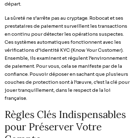
départ.
La sûreté ne s’arrête pas au cryptage. Robocat et ses
prestataires de paiement surveillent les transactions
en continu pour détecter les opérations suspectes.
Ces systèmes automatiques fonctionnent avec les
vérifications d’identité KYC (Know Your Customer).
Ensemble, ils examinent et régulent l’environnement
de paiement. Pour vous, cela se manifeste par de la
confiance. Pouvoir déposer en sachant que plusieurs
couches de protection sont à l’œuvre, c’est la clé pour
jouer tranquillement, dans le respect de la loi
française.
Règles Clés Indispensables
pour Préserver Votre