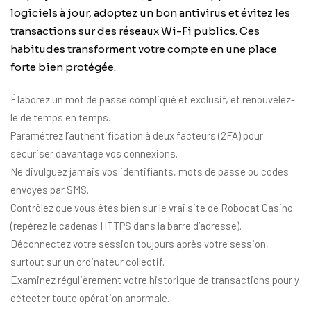
logiciels à jour, adoptez un bon antivirus et évitez les
transactions sur des réseaux Wi-Fi publics. Ces
habitudes transforment votre compte en une place
forte bien protégée.
Élaborez un mot de passe compliqué et exclusif, et renouvelez-
le de temps en temps.
Paramétrez l’authentification à deux facteurs (2FA) pour
sécuriser davantage vos connexions.
Ne divulguez jamais vos identifiants, mots de passe ou codes
envoyés par SMS.
Contrôlez que vous êtes bien sur le vrai site de Robocat Casino
(repérez le cadenas HTTPS dans la barre d’adresse).
Déconnectez votre session toujours après votre session,
surtout sur un ordinateur collectif.
Examinez régulièrement votre historique de transactions pour y
détecter toute opération anormale.