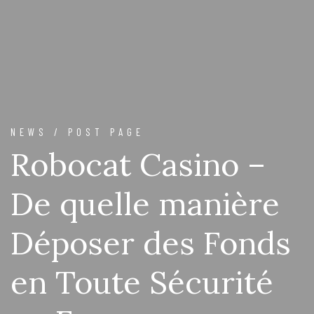
NEWS / POST PAGE
Robocat Casino –
De quelle manière
Déposer des Fonds
en Toute Sécurité