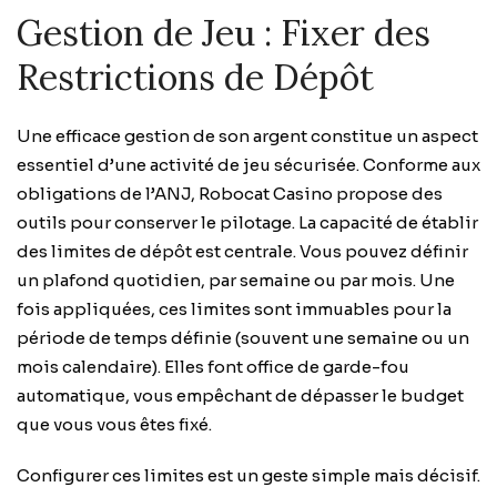
Gestion de Jeu : Fixer des
Restrictions de Dépôt
Une efficace gestion de son argent constitue un aspect
essentiel d’une activité de jeu sécurisée. Conforme aux
obligations de l’ANJ, Robocat Casino propose des
outils pour conserver le pilotage. La capacité de établir
des limites de dépôt est centrale. Vous pouvez définir
un plafond quotidien, par semaine ou par mois. Une
fois appliquées, ces limites sont immuables pour la
période de temps définie (souvent une semaine ou un
mois calendaire). Elles font office de garde-fou
automatique, vous empêchant de dépasser le budget
que vous vous êtes fixé.
Configurer ces limites est un geste simple mais décisif.