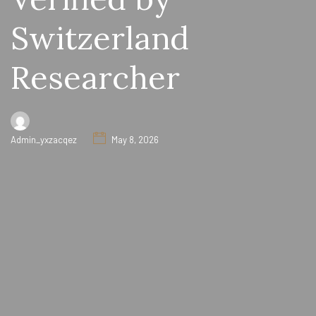
Switzerland
Researcher
Admin_yxzacqez
May 8, 2026