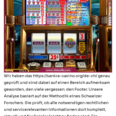
Wir haben das
https://sankra-casino.org/de-ch/
genau
geprüft und sind dabei auf einen Bereich aufmerksam
geworden, den viele vergessen: den Footer. Unsere
Analyse basiert auf der Methodik eines Schweizer
Forschers. Sie prüft, ob alle notwendigen rechtlichen
und servicerelevanten Informationen dort komplett,