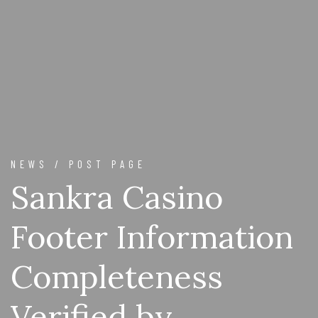
NEWS / POST PAGE
Sankra Casino
Footer Information
Completeness
Verified by