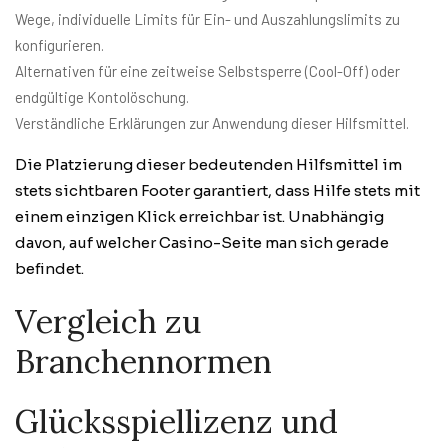
Wege, individuelle Limits für Ein- und Auszahlungslimits zu
konfigurieren.
Alternativen für eine zeitweise Selbstsperre (Cool-Off) oder
endgültige Kontolöschung.
Verständliche Erklärungen zur Anwendung dieser Hilfsmittel.
Die Platzierung dieser bedeutenden Hilfsmittel im
stets sichtbaren Footer garantiert, dass Hilfe stets mit
einem einzigen Klick erreichbar ist. Unabhängig
davon, auf welcher Casino-Seite man sich gerade
befindet.
Vergleich zu
Branchennormen
Glücksspiellizenz und