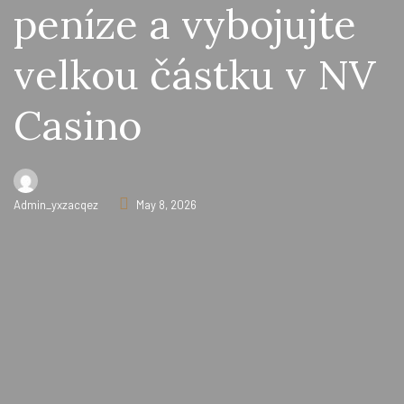
peníze a vybojujte
velkou částku v NV
Casino
Admin_yxzacqez
May 8, 2026