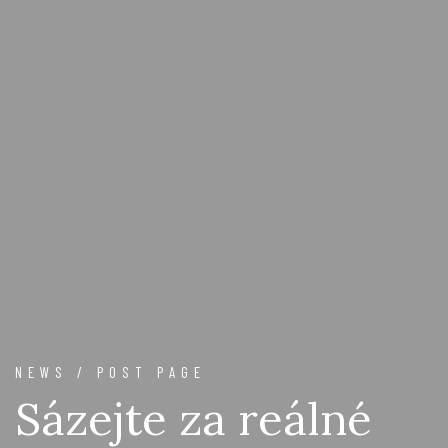
NEWS / POST PAGE
Sázejte za reálné