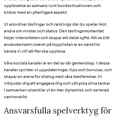
upplevelse av samvaro runt bordssituationen och
bidrar med en ytterligare aspekt.
Vi anordnar tävlingar och rankings där du spelar mot
andra om vinster och status. Den tävlingsmomentet
höjer intensiteten och skapar ett delat syfte. Att se sitt
användarnamn överst på topplistan är en särskild
känsla vi vill att fler ska uppleva.
Våra sociala kanaler är en del av vår gemenskap. I dessa
kanaler sprider vi uppdateringar, tips och bonusar, och
skapar en arena för dialog med våra medlemmar. Vi
inbjuder
dig att engagera dig och uttrycka dina tankar.
I samverkan utvecklar vi en mer dynamisk och varierad
casinovärld.
Ansvarsfulla spelverktyg för