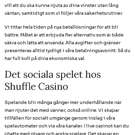
vill att du ska kunna njuta av dina vinster utan lång
väntan, samtidigt som vi följer våra säkerhetsrutiner.
Vi tittar hela tiden på nya betallösningar för att bli
bättre. Målet är att erbjuda fler alternativ som är både
säkra och lätta att använda. Alla avgifter och gränser
presenteras alltid tydligt i våra betalningsavsnitt. Så du
har full koll på dina ekonomiska val.
Det sociala spelet hos
Shuffle Casino
Spelande blir många gånger mer underhållande när
man njuter det med vänner, också online. Vi skapar
tillfällen för socialt umgänge genom inslag i våra
spelautomater och via våra kanaler. I live casinot kan du
chatta med givare och andra spelare. Det skapar en