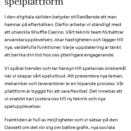
spelplattform
I den digitala världen betyder stillastående att man
hamnar på efterkälken. Därför arbetar vi ständigt med
att utveckla Shuffle Casino. Vårt teknik team förbättrar
användarupplevelsen, ökar hastigheten och lägger till
nya, värdefulla funktioner. Varje uppdatering är tänkt
att berika din tid hos oss ytterligare engagerande.
Vi spårar trender och tar hänsyn till spelarnas önskemål
när vi skapar vårt spelutbud. Att presentera nya teman,
mekaniker och leverantörer är en löpande process. Vår
plattform är byggd för att vara flexibel. Det innebär att
vi snabbt kan justera oss till ny teknik och nya
spelupplevelser.
Framtiden är full av möjligheter och vi satsar på den.
Oavsett om det rör sig om bättre grafik, nya sociala