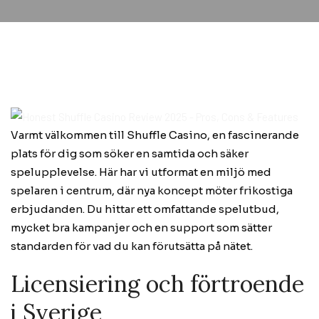
Varmt välkommen till Shuffle Casino, en fascinerande
plats för dig som söker en samtida och säker
spelupplevelse. Här har vi utformat en miljö med
spelaren i centrum, där nya koncept möter frikostiga
erbjudanden. Du hittar ett omfattande spelutbud,
mycket bra kampanjer och en support som sätter
standarden för vad du kan förutsätta på nätet.
Licensiering och förtroende
i Sverige