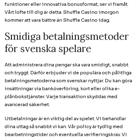
funktioner eller innovativa bonusformat, ser vi framåt.
Vårt löfte till dig är detta: Shuffle Casino imorgon
kommer att vara bättre än Shuffle Casino idag.
Smidiga betalningsmetoder
för svenska spelare
Att administrera dina pengar ska vara smidigt, snabbt
och tryggt. Därför erbjuder vi de populära och pålitliga
betalningsmetoderna som svenskar nyttjar. Du kan göra
insättningar via banköverföring, kort eller olika e-
plånbokstjänster. Varje transaktion skyddas med
avancerad säkerhet.
Utbetalningar är en viktig del av spelet. Vi behandlar
dina uttag så snabbt vi kan. Vår policy är tydlig med
bearbetningstider och eventuella verifieringskrav. Vi