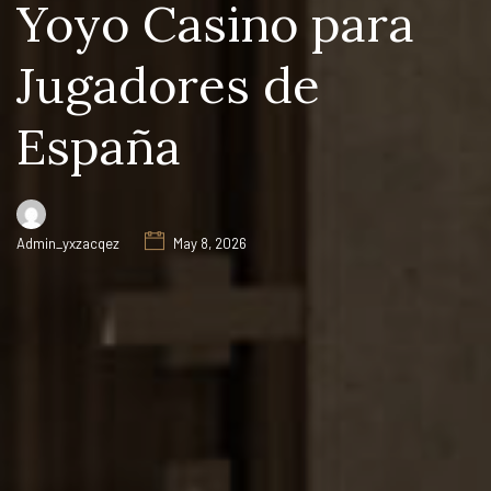
Yoyo Casino para
Jugadores de
España
Admin_yxzacqez
May 8, 2026