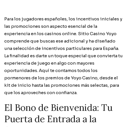
Para los jugadores españoles, los incentivos iniciales y
las promociones son aspecto esencial de la
experiencia en los casinos online.
Sitio Casino Yoyo
comprende que buscas ese adicional y ha diseñado
una selección de incentivos particulares para España.
La finalidad es darte un toque especial que convierta tu
experiencia de juego en algo con mayores
oportunidades. Aquí te contamos todos los
pormenores de los premios de Yoyo Casino, desde el
kit de inicio hasta las promociones más selectas, para
que los aproveches con confianza.
El Bono de Bienvenida: Tu
Puerta de Entrada a la