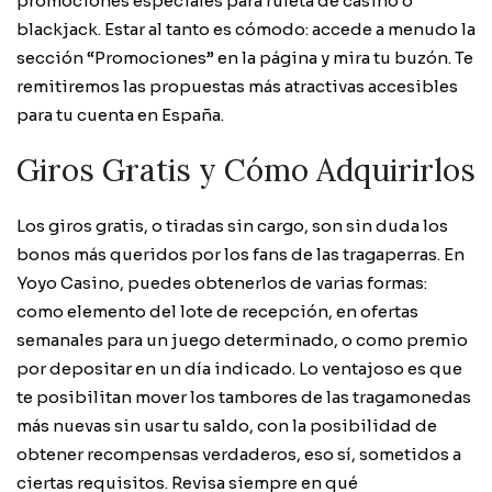
promociones especiales para ruleta de casino o
blackjack. Estar al tanto es cómodo: accede a menudo la
sección “Promociones” en la página y mira tu buzón. Te
remitiremos las propuestas más atractivas accesibles
para tu cuenta en España.
Giros Gratis y Cómo Adquirirlos
Los giros gratis, o tiradas sin cargo, son sin duda los
bonos más queridos por los fans de las tragaperras. En
Yoyo Casino, puedes obtenerlos de varias formas:
como elemento del lote de recepción, en ofertas
semanales para un juego determinado, o como premio
por depositar en un día indicado. Lo ventajoso es que
te posibilitan mover los tambores de las tragamonedas
más nuevas sin usar tu saldo, con la posibilidad de
obtener recompensas verdaderos, eso sí, sometidos a
ciertas requisitos. Revisa siempre en qué