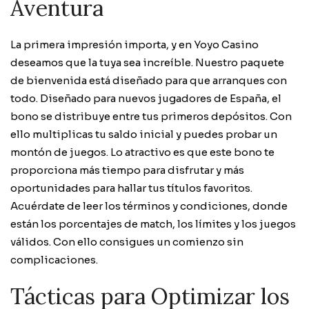
Aventura
La primera impresión importa, y en Yoyo Casino
deseamos que la tuya sea increíble. Nuestro paquete
de bienvenida está diseñado para que arranques con
todo. Diseñado para nuevos jugadores de España, el
bono se distribuye entre tus primeros depósitos. Con
ello multiplicas tu saldo inicial y puedes probar un
montón de juegos. Lo atractivo es que este bono te
proporciona más tiempo para disfrutar y más
oportunidades para hallar tus títulos favoritos.
Acuérdate de leer los términos y condiciones, donde
están los porcentajes de match, los límites y los juegos
válidos. Con ello consigues un comienzo sin
complicaciones.
Tácticas para Optimizar los