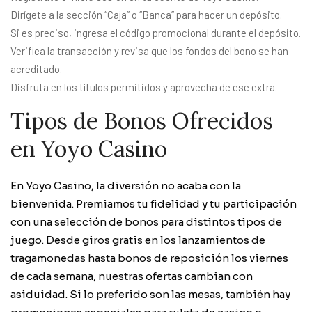
Dirígete a la sección “Caja” o “Banca” para hacer un depósito.
Si es preciso, ingresa el código promocional durante el depósito.
Verifica la transacción y revisa que los fondos del bono se han
acreditado.
Disfruta en los títulos permitidos y aprovecha de ese extra.
Tipos de Bonos Ofrecidos
en Yoyo Casino
En Yoyo Casino, la diversión no acaba con la
bienvenida. Premiamos tu fidelidad y tu participación
con una selección de bonos para distintos tipos de
juego. Desde giros gratis en los lanzamientos de
tragamonedas hasta bonos de reposición los viernes
de cada semana, nuestras ofertas cambian con
asiduidad. Si lo preferido son las mesas, también hay