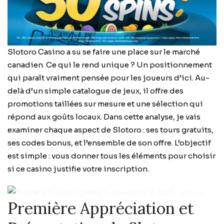
Slotoro Casino a su se faire une place sur le marché
canadien. Ce qui le rend unique ? Un positionnement
qui paraît vraiment pensée pour les joueurs d’ici. Au-
delà d’un simple catalogue de jeux, il offre des
promotions taillées sur mesure et une sélection qui
répond aux goûts locaux. Dans cette analyse, je vais
examiner chaque aspect de Slotoro : ses tours gratuits,
ses codes bonus, et l’ensemble de son offre. L’objectif
est simple : vous donner tous les éléments pour choisir
si ce casino justifie votre inscription.
Première Appréciation et