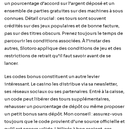
un pourcentage d’accord sur l’argent déposé et un
ensemble de parties gratuites sur des machines à sous
connues. Détail crucial : ces tours sont souvent
crédités sur des jeux populaires et de bonne facture,
pas sur des titres obscurs. Prenez toujours le temps de
parcourir les conditions associées. À l’instar des
autres, Slotoro applique des conditions de jeu et des
restrictions de retrait qu’il faut savoir avant de se
lancer.
Les codes bonus constituent un autre levier
intéressant. Le casino les distribue via sa newsletter,
ses réseaux sociaux ou ses partenaires. Entré à la caisse,
un code peut libérer des tours supplémentaires,
rehausser un pourcentage de dépôt ou même proposer
un petit bonus sans dépôt. Mon conseil : assurez-vous
toujours que le code provient d’une source officielle et
qu’il est encore valide. Utilisés à bon escient, ces