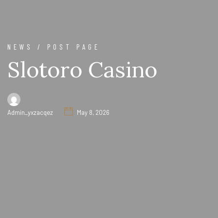
NEWS / POST PAGE
Slotoro Casino
Admin_yxzacqez
May 8, 2026