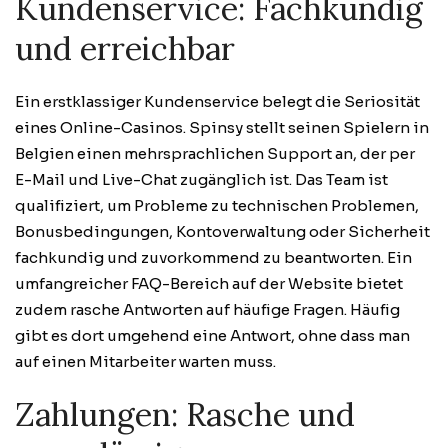
Kundenservice: Fachkundig
und erreichbar
Ein erstklassiger Kundenservice belegt die Seriosität
eines Online-Casinos. Spinsy stellt seinen Spielern in
Belgien einen mehrsprachlichen Support an, der per
E-Mail und Live-Chat zugänglich ist. Das Team ist
qualifiziert, um Probleme zu technischen Problemen,
Bonusbedingungen, Kontoverwaltung oder Sicherheit
fachkundig und zuvorkommend zu beantworten. Ein
umfangreicher FAQ-Bereich auf der Website bietet
zudem rasche Antworten auf häufige Fragen. Häufig
gibt es dort umgehend eine Antwort, ohne dass man
auf einen Mitarbeiter warten muss.
Zahlungen: Rasche und