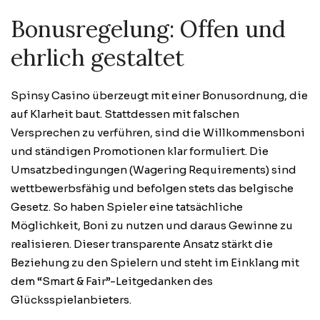
Bonusregelung: Offen und
ehrlich gestaltet
Spinsy Casino überzeugt mit einer Bonusordnung, die
auf Klarheit baut. Stattdessen mit falschen
Versprechen zu verführen, sind die Willkommensboni
und ständigen Promotionen klar formuliert. Die
Umsatzbedingungen (Wagering Requirements) sind
wettbewerbsfähig und befolgen stets das belgische
Gesetz. So haben Spieler eine tatsächliche
Möglichkeit, Boni zu nutzen und daraus Gewinne zu
realisieren. Dieser transparente Ansatz stärkt die
Beziehung zu den Spielern und steht im Einklang mit
dem “Smart & Fair”-Leitgedanken des
Glücksspielanbieters.