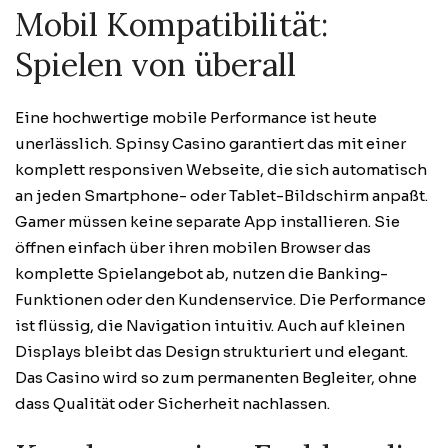
Mobil Kompatibilität:
Spielen von überall
Eine hochwertige mobile Performance ist heute
unerlässlich. Spinsy Casino garantiert das mit einer
komplett responsiven Webseite, die sich automatisch
an jeden Smartphone- oder Tablet-Bildschirm anpaßt.
Gamer müssen keine separate App installieren. Sie
öffnen einfach über ihren mobilen Browser das
komplette Spielangebot ab, nutzen die Banking-
Funktionen oder den Kundenservice. Die Performance
ist flüssig, die Navigation intuitiv. Auch auf kleinen
Displays bleibt das Design strukturiert und elegant.
Das Casino wird so zum permanenten Begleiter, ohne
dass Qualität oder Sicherheit nachlassen.