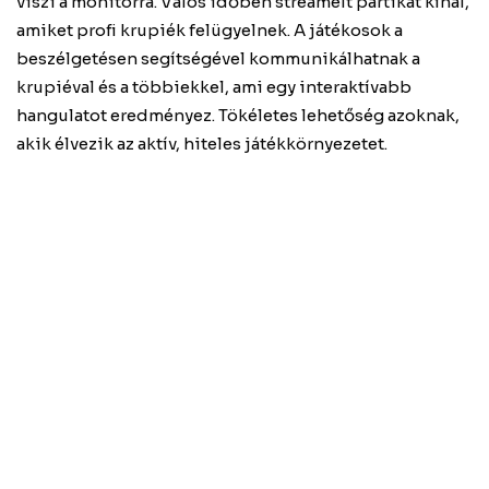
viszi a monitorra. Valós időben streamelt partikat kínál,
amiket profi krupiék felügyelnek. A játékosok a
beszélgetésen segítségével kommunikálhatnak a
krupiéval és a többiekkel, ami egy interaktívabb
hangulatot eredményez. Tökéletes lehetőség azoknak,
akik élvezik az aktív, hiteles játékkörnyezetet.
Élő Blackjack: Különböző limitű asztalok, különféle
változatokkal, mint az Infinite Blackjack.
Valós idejű Rulettek: Európai rulett, Amerikai rulett és Francia
rulett, valamint gyors játékok, mint a Lightning Roulette.
Live Játékműsorok: Kreatív műsorok, mint a Dream Catcher, a
Monopoly Live vagy a Gonzo’s Treasure Hunt.
Mobilozási élmény:
Játszhasson bárhol, bármely
időben