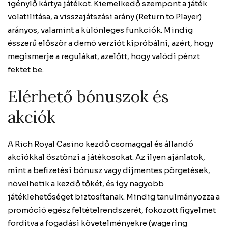
igénylő kártya játékot. Kiemelkedő szempont a játék
volatilitása, a visszajátszási arány (Return to Player)
arányos, valamint a különleges funkciók. Mindig
ésszerű először a demó verziót kipróbálni, azért, hogy
megismerje a regulákat, azelőtt, hogy valódi pénzt
fektet be.
Elérhető bónuszok és
akciók
A Rich Royal Casino kezdő csomaggal és állandó
akciókkal ösztönzi a játékosokat. Az ilyen ajánlatok,
mint a befizetési bónusz vagy díjmentes pörgetések,
növelhetik a kezdő tőkét, és így nagyobb
játéklehetőséget biztosítanak. Mindig tanulmányozza a
promóció egész feltételrendszerét, fokozott figyelmet
fordítva a fogadási követelményekre (wagering