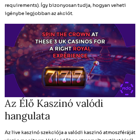
requirements). Így bizonyosan tudja, hogyan veheti
igénybe legjobban az akciót.
Az Élő Kaszinó valódi
hangulata
Az live kaszinó szekciója a valódi kaszinó atmoszféráját