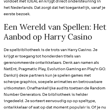
voldoet met iDEAL en krijgt direct ondersteuning in
het Nederlands. Dat zorgt dat het toegankelijk, vanaf je
eerste bezoek.
Een Wereld van Spellen: Het
Aanbod op Harry Casino
De spelbibliotheek is de trots van Harry Casino. Je
krijgt er toegang tot honderden titels van
gerenommeerde ontwikkelaars. Denk aan namen als
NetEnt, Pragmatic Play, Evolution Gaming en Play’n GO.
Dankzij deze partners kun je spelen games met
scherpe graphics, soepele animaties en betrouwbare
uitkomsten. Onafhankelijke audits toetsen de Random
Number Generators. De bibliotheek is helder
ingedeeld. Je sorteert eenvoudig op op speltype,
ontwikkelaar of wat op dat moment populair is. Of je nu