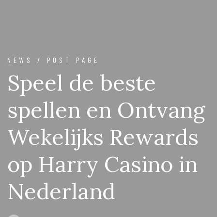
NEWS / POST PAGE
Speel de beste
spellen en Ontvang
Wekelijks Rewards
op Harry Casino in
Nederland