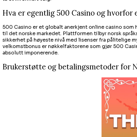
Hva er egentlig 500 Casino og hvorfor e
500 Casino er et globalt anerkjent online casino som ha
til det norske markedet. Plattformen tilbyr norsk språk
sikkerhet på høyeste nivå med lisenser fra pålitelige m
velkomstbonus er nøkkelfaktorene som gjør 500 Casino t
absolutt imponerende.
Brukerstøtte og betalingsmetoder for 