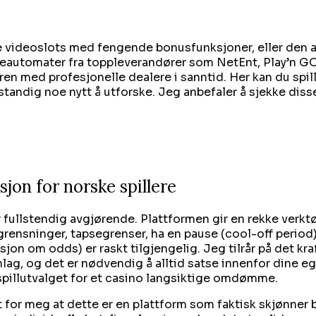
 videoslots med fengende bonusfunksjoner, eller den au
illeautomater fra toppleverandører som NetEnt, Play’n G
ren med profesjonelle dealere i sanntid. Her kan du spil
standig noe nytt å utforske. Jeg anbefaler å sjekke diss
jon for norske spillere
 fullstendig avgjørende. Plattformen gir en rekke verkt
egrensninger, tapsegrenser, ha en pause (cool-off perio
n om odds) er raskt tilgjengelig. Jeg tilrår på det kra
nlag, og det er nødvendig å alltid satse innenfor dine
 spillutvalget for et casino langsiktige omdømme.
rt for meg at dette er en plattform som faktisk skjønner