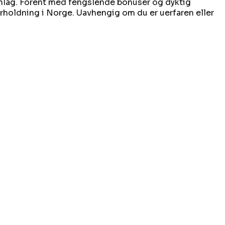
runnlag. Forent med fengslende bonuser og dyktig
rholdning i Norge. Uavhengig om du er uerfaren eller