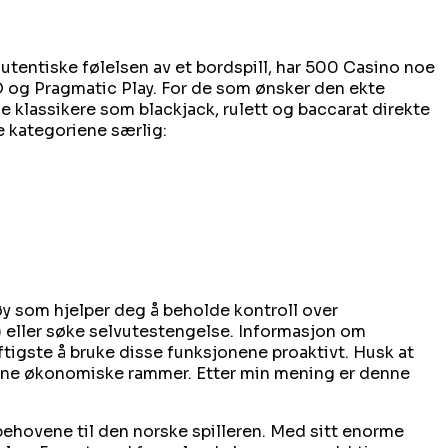
tentiske følelsen av et bordspill, har 500 Casino noe
O og Pragmatic Play. For de som ønsker den ekte
le klassikere som blackjack, rulett og baccarat direkte
e kategoriene særlig:
øy som hjelper deg å beholde kontroll over
d) eller søke selvutestengelse. Informasjon om
ftigste å bruke disse funksjonene proaktivt. Husk at
 egne økonomiske rammer. Etter min mening er denne
 behovene til den norske spilleren. Med sitt enorme