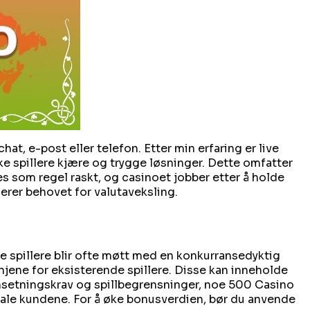
at, e-post eller telefon. Etter min erfaring er live
ske spillere kjære og trygge løsninger. Dette omfatter
 som regel raskt, og casinoet jobber etter å holde
erer behovet for valutaveksling.
spillere blir ofte møtt med en konkurransedyktig
jene for eksisterende spillere. Disse kan inneholde
 omsetningskrav og spillbegrensninger, noe 500 Casino
ojale kundene. For å øke bonusverdien, bør du anvende