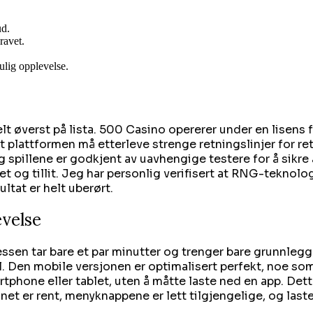
ud.
ravet.
ulig opplevelse.
lt øverst på lista. 500 Casino opererer under en lisens
plattformen må etterleve strenge retningslinjer for rett
 spillene er godkjent av uavhengige testere for å sikre 
ghet og tillit. Jeg har personlig verifisert at RNG-tek
ltat er helt uberørt.
evelse
ssen tar bare et par minutter og trenger bare grunnleg
l. Den mobile versjonen er optimalisert perfekt, noe so
rtphone eller tablet, uten å måtte laste ned en app. Det
ignet er rent, menyknappene er lett tilgjengelige, og las