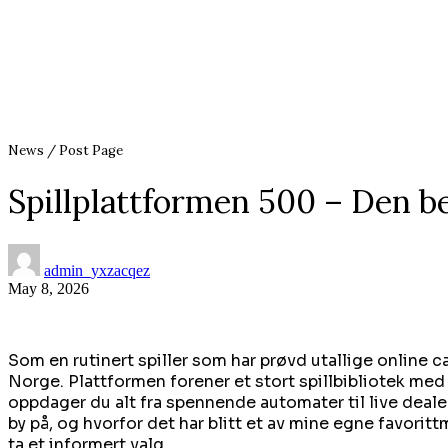
News / Post Page
Spillplattformen 500 – Den bes
admin_yxzacqez
May 8, 2026
Som en rutinert spiller som har prøvd utallige online c
Norge. Plattformen forener et stort spillbibliotek med
oppdager du alt fra spennende automater til live dealer-
by på, og hvorfor det har blitt et av mine egne favorittmå
ta et informert valg.